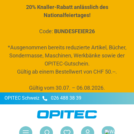
20% Knaller-Rabatt anlässlich des
alt springen
Nationalfeiertages!
Code:
BUNDESFEIER26
*Ausgenommen bereits reduzierte Artikel, Bücher,
Sondermasse, Maschinen, Werkbänke sowie der
OPITEC-Gutschein.
Gültig ab einem Bestellwert von CHF 50.--.
Gültig vom 30.07. – 06.08.2026.
OPITEC Schweiz
026 488 38 39
War