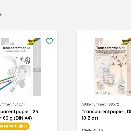
e
nummer:
401274
Artikelnummer:
488572
parentpapier, 25
Transparentpapier, DI
 80 g (DIN A4)
10 Blatt
nten verfügbar
Regulärer Preis:
CHF 4.75