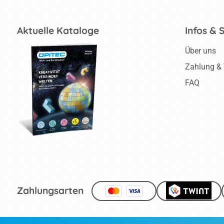
Geometrische Körper
aus Papier
Aktuelle Kataloge
Infos & 
3D-Blätter aus Papier
Über uns
Windlichter nach
Zahlung &
Vincent van Gogh
FAQ
Windlicht im Stil von
Henri Matisse
Uhr Wassily
Kandinsky
Fuchs & Eule
modellieren
Stickbild Herbstblätter
Zahlungsarten
Webtiere
Papierstreifen