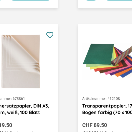
nummer:
673861
Artikelnummer:
412108
ersatzpapier, DIN A3,
Transparentpapier, 1
m, weiß, 100 Blatt
Bogen farbig (70 x 10
ärer Preis:
Regulärer Preis:
19.50
CHF 89.50