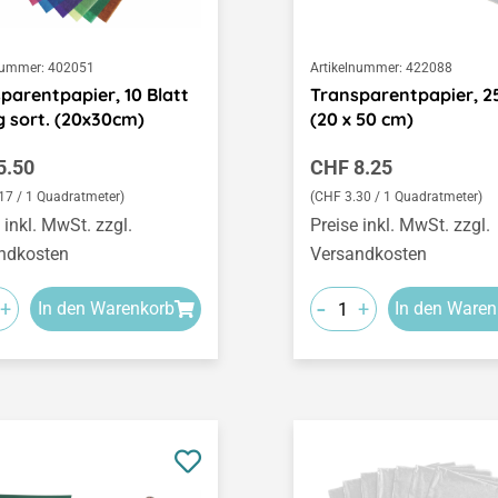
nummer:
402051
Artikelnummer:
422088
parentpapier, 10 Blatt
Transparentpapier, 25
g sort. (20x30cm)
(20 x 50 cm)
ärer Preis:
Regulärer Preis:
5.50
CHF 8.25
17 / 1 Quadratmeter)
(CHF 3.30 / 1 Quadratmeter)
 inkl. MwSt. zzgl.
Preise inkl. MwSt. zzgl.
ndkosten
Versandkosten
-
+
+
In den Warenkorb
In den Waren