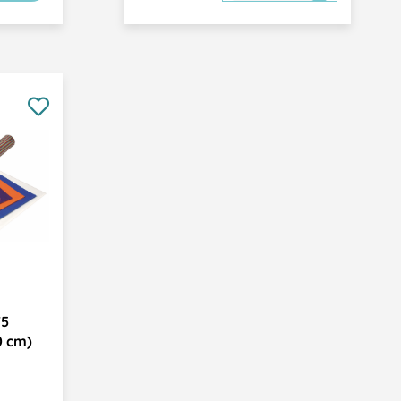
75
0 cm)