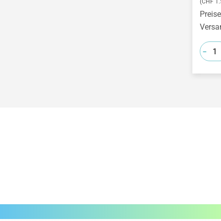
(CHF 1.
Modellieren mit
Druckgrafik
Preise
lufttrocknender
Ziehzeitassistent
Versa
Skulpturen formen
Modelliermassen
Heißer Draht
-
Mosaik-Hände
Linoldruck
Smart-Home
Arashi - Sturmtechnik
Prickel-Blumen
Kumo -
Gips-Gänse
Spinnentechnik
Cyanotypie
Itajime - Blocktechnik
Geburtstagskalender
Softton-Gesicht Lotti
Kubistische Stelen
gestalten
Papiervögel
Perspektivische Bilder