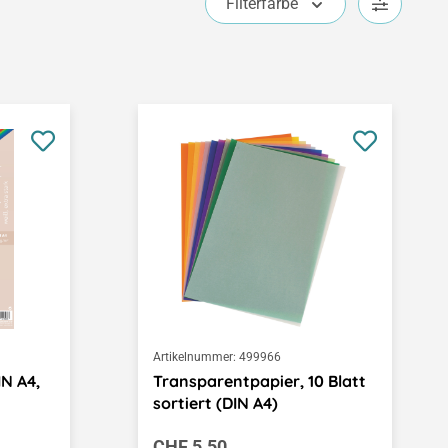
Filterfarbe
Artikelnummer:
499966
N A4,
Transparentpapier, 10 Blatt
sortiert (DIN A4)
Regulärer Preis:
CHF 5.50