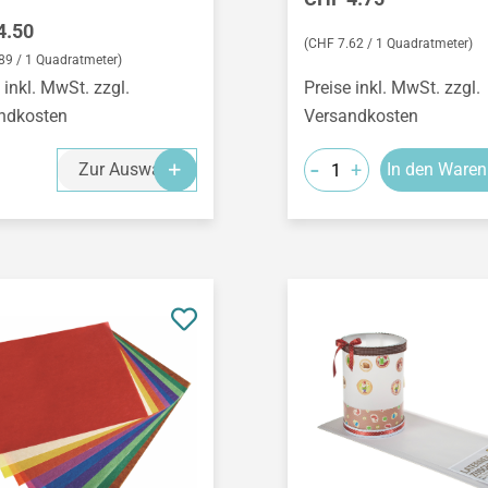
ärer Preis:
4.50
(CHF 7.62 / 1 Quadratmeter)
89 / 1 Quadratmeter)
 inkl. MwSt. zzgl.
Preise inkl. MwSt. zzgl.
ndkosten
Versandkosten
-
+
Zur Auswahl
In den Waren