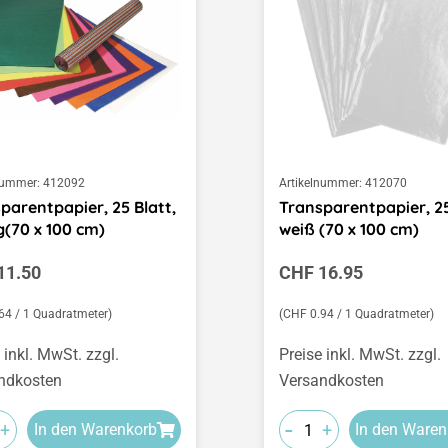
nummer:
412092
Artikelnummer:
412070
parentpapier, 25 Blatt,
Transparentpapier, 25
g(70 x 100 cm)
weiß (70 x 100 cm)
ärer Preis:
Regulärer Preis:
11.50
CHF 16.95
64 / 1 Quadratmeter)
(CHF 0.94 / 1 Quadratmeter)
 inkl. MwSt. zzgl.
Preise inkl. MwSt. zzgl.
ndkosten
Versandkosten
-
+
+
In den Warenkorb
In den Waren