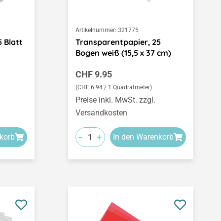
Artikelnummer:
321775
 Blatt
Transparentpapier, 25
Bogen weiß (15,5 x 37 cm)
Regulärer Preis:
CHF 9.95
(CHF 6.94 / 1 Quadratmeter)
Preise inkl. MwSt. zzgl.
Versandkosten
-
+
korb
In den Warenkorb