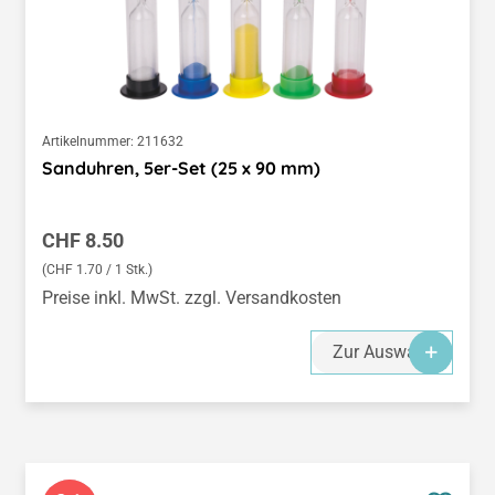
Artikelnummer:
211632
Sanduhren, 5er-Set (25 x 90 mm)
Regulärer Preis:
CHF 8.50
(CHF 1.70 / 1 Stk.)
Preise inkl. MwSt. zzgl. Versandkosten
Zur Auswahl