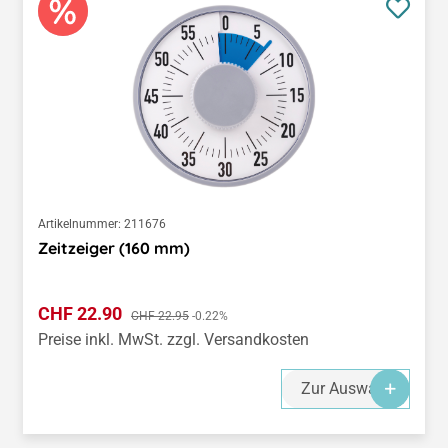
Artikelnummer:
211676
Zeitzeiger (160 mm)
Verkaufspreis:
CHF 22.90
Regulärer Preis:
CHF 22.95
-0.22%
Preise inkl. MwSt. zzgl. Versandkosten
Zur Auswahl