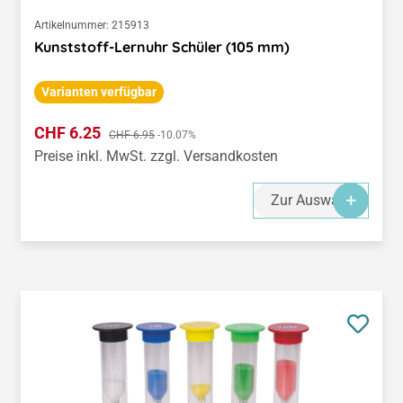
Artikelnummer:
215913
Kunststoff-Lernuhr Schüler (105 mm)
Varianten verfügbar
Verkaufspreis:
CHF 6.25
Regulärer Preis:
CHF 6.95
-10.07%
Preise inkl. MwSt. zzgl. Versandkosten
Zur Auswahl