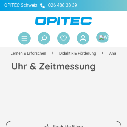
OPITEC Schweiz
026 488 38 39
alt springen
War
Lernen & Erforschen
Didaktik & Förderung
Analoge Le
Uhr & Zeitmessung
Produkte filtern