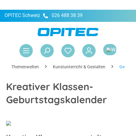
OPITEC Schweiz
026 488 38 39
alt springen
War
Themenwelten
Kunstunterricht & Gestalten
Geburts
Kreativer Klassen-
Geburtstagskalender
Kreative Klassenraumgestaltung