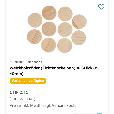
Artikelnummer:
655456
Weichholzräder (Fichtenscheiben) 10 Stück (ø
40mm)
Varianten verfügbar
Regulärer Preis:
CHF 2.15
(CHF 0.22 / 1 Stk.)
Preise inkl. MwSt. zzgl. Versandkosten
Zur Auswahl