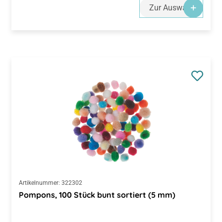
Artikelnummer:
322302
Pompons, 100 Stück bunt sortiert (5 mm)
Regulärer Preis:
CHF 2.25