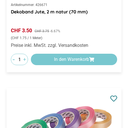
Dekoband Jute, 2 m natur (70 mm)
Verkaufspreis:
CHF 3.50
Regulärer Preis:
CHF 3.75
-6.67%
(CHF 1.75 / 1 Meter)
Preise inkl. MwSt. zzgl. Versandkosten
-
+
In den Warenkorb