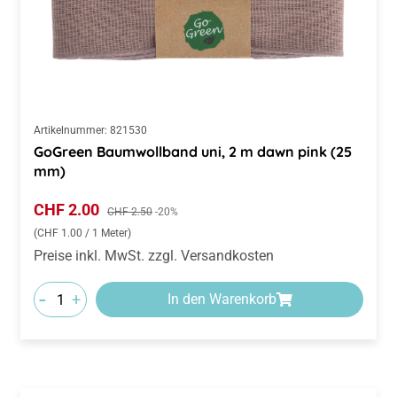
Artikelnummer:
821530
GoGreen Baumwollband uni, 2 m dawn pink (25
mm)
Verkaufspreis:
CHF 2.00
Regulärer Preis:
CHF 2.50
-20%
(CHF 1.00 / 1 Meter)
Preise inkl. MwSt. zzgl. Versandkosten
-
+
In den Warenkorb