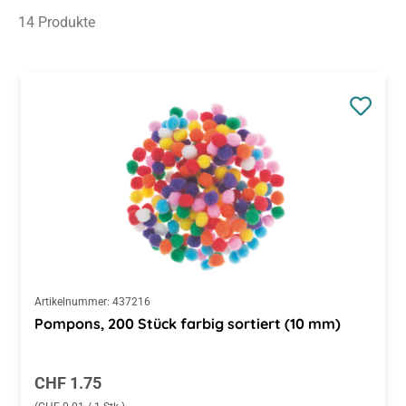
Artikelnummer:
437216
Pompons, 200 Stück farbig sortiert (10 mm)
Regulärer Preis:
CHF 1.75
(CHF 0.01 / 1 Stk.)
Preise inkl. MwSt. zzgl. Versandkosten