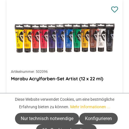
Artikelnummer:
502096
Marabu Acrylfarben-Set Artist (12 x 22 ml)
Regulärer Preis:
CHF 24.95
Diese Website verwendet Cookies, um eine bestmögliche
(CHF 94.51 / 1 Liter)
Erfahrung bieten zu können.
Mehr Informationen ...
Preise inkl. MwSt. zzgl. Versandkosten
Nur technisch notwendige
Konfigurieren
Zur Auswahl
Alle Cookies akzeptieren