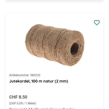
Artikelnummer:
580252
Jutekordel, 100 m natur (2 mm)
Regulärer Preis:
CHF 8.50
(CHF 0.09 / 1 Meter)
Preise inkl. MwSt. zzgl. Versandkosten