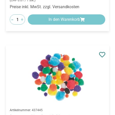
-
+
In den Warenkorb
Artikelnummer:
437445
Pompons, 78er-Set (10-25 mm)