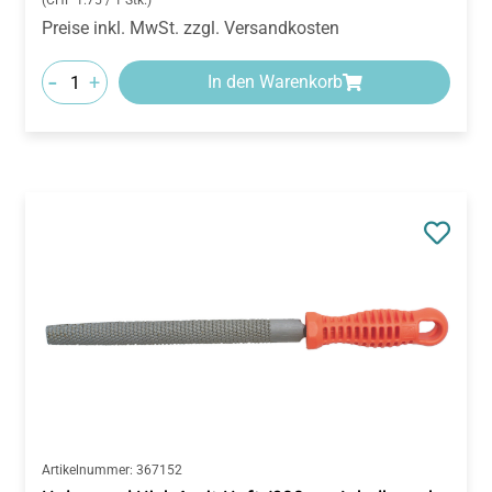
-
+
In den Warenkorb
Artikelnummer:
367152
Holzraspel Hieb 1 mit Heft (200 mm), halbrund