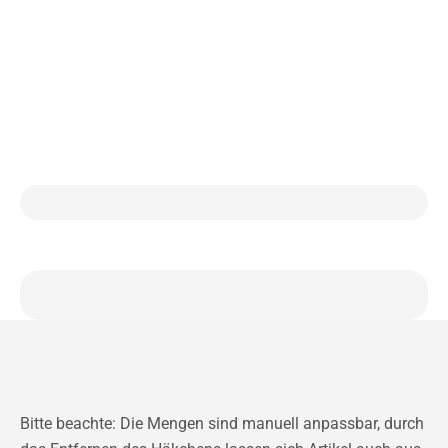
Bitte beachte: Die Mengen sind manuell anpassbar, durch
das Entfernen des Häkchens lassen sich Artikel auch aus
der Liste nehmen. Bei Änderungen der Mengen