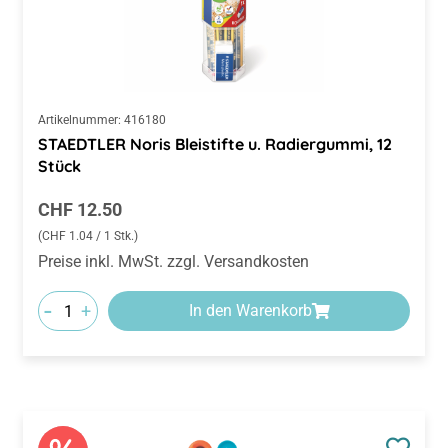
Artikelnummer:
416180
STAEDTLER Noris Bleistifte u. Radiergummi, 12
Stück
Regulärer Preis:
CHF 12.50
(CHF 1.04 / 1 Stk.)
Preise inkl. MwSt. zzgl. Versandkosten
-
+
In den Warenkorb
Diese Website verwendet Cookies, um eine bestmögliche
Erfahrung bieten zu können.
Mehr Informationen ...
Nur technisch notwendige
Konfigurieren
Alle Cookies akzeptieren