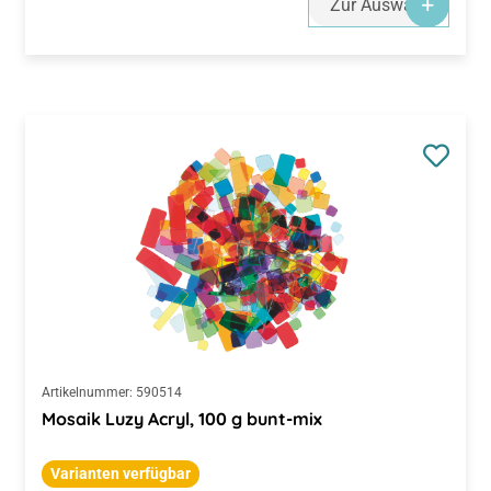
Artikelnummer:
590514
Mosaik Luzy Acryl, 100 g bunt-mix
Varianten verfügbar
Regulärer Preis:
CHF 7.75