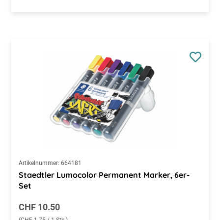
Artikelnummer:
664181
Staedtler Lumocolor Permanent Marker, 6er-
Set
Regulärer Preis:
CHF 10.50
(CHF 1.75 / 1 Stk.)
Preise inkl. MwSt. zzgl. Versandkosten