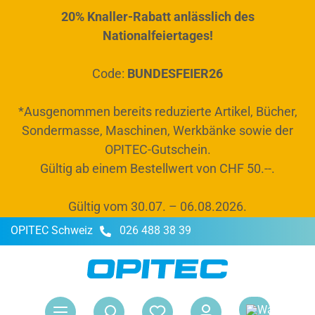
20% Knaller-Rabatt anlässlich des
alt springen
Nationalfeiertages!
Code:
BUNDESFEIER26
*Ausgenommen bereits reduzierte Artikel, Bücher,
Sondermasse, Maschinen, Werkbänke sowie der
OPITEC-Gutschein.
Gültig ab einem Bestellwert von CHF 50.--.
Gültig vom 30.07. – 06.08.2026.
OPITEC Schweiz
026 488 38 39
War