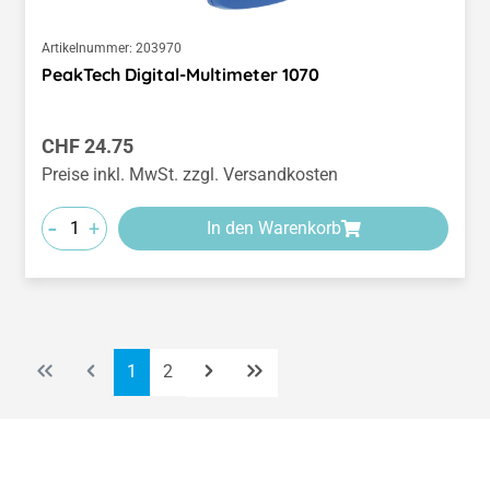
Artikelnummer:
203970
PeakTech Digital-Multimeter 1070
Regulärer Preis:
CHF 24.75
Preise inkl. MwSt. zzgl. Versandkosten
-
+
In den Warenkorb
Seite
Seite
1
2