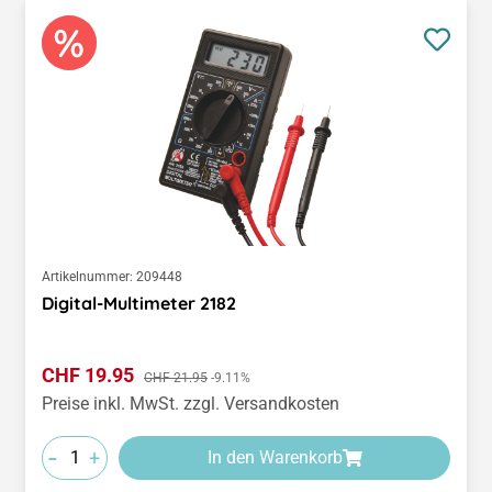
Artikelnummer:
209448
Digital-Multimeter 2182
Verkaufspreis:
CHF 19.95
Regulärer Preis:
CHF 21.95
-9.11%
Preise inkl. MwSt. zzgl. Versandkosten
-
+
In den Warenkorb