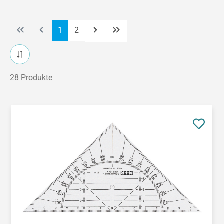
Seite
Seite
1
2
28 Produkte