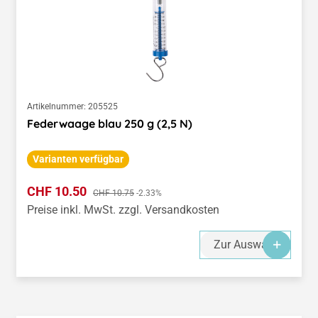
Artikelnummer:
205525
Federwaage blau 250 g (2,5 N)
Varianten verfügbar
Verkaufspreis:
CHF 10.50
Regulärer Preis:
CHF 10.75
-2.33%
Preise inkl. MwSt. zzgl. Versandkosten
Zur Auswahl