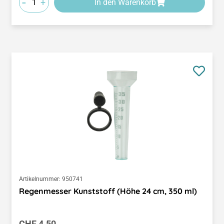
-
+
In den Warenkorb
Artikelnummer:
950741
Regenmesser Kunststoff (Höhe 24 cm, 350 ml)
Regulärer Preis:
CHF 4.50