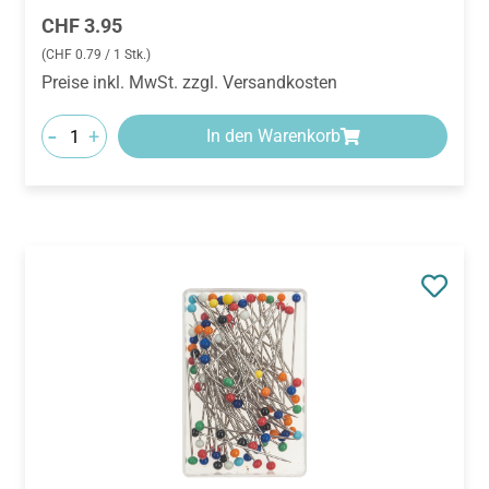
Regulärer Preis:
CHF 3.95
(CHF 0.79 / 1 Stk.)
Preise inkl. MwSt. zzgl. Versandkosten
-
+
In den Warenkorb