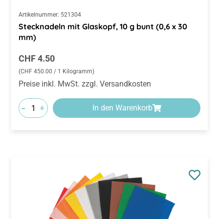
Artikelnummer:
521304
Stecknadeln mit Glaskopf, 10 g bunt (0,6 x 30
mm)
Regulärer Preis:
CHF 4.50
(CHF 450.00 / 1 Kilogramm)
Preise inkl. MwSt. zzgl. Versandkosten
-
+
In den Warenkorb