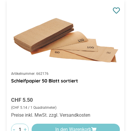
Artikelnummer:
662176
Schleifpapier 50 Blatt sortiert
Diese Website verwendet Cookies, um eine bestmögliche
Regulärer Preis:
Erfahrung bieten zu können.
Mehr Informationen ...
CHF 5.50
(CHF 5.14 / 1 Quadratmeter)
Nur technisch notwendige
Konfigurieren
Preise inkl. MwSt. zzgl. Versandkosten
Alle Cookies akzeptieren
-
+
In den Warenkorb