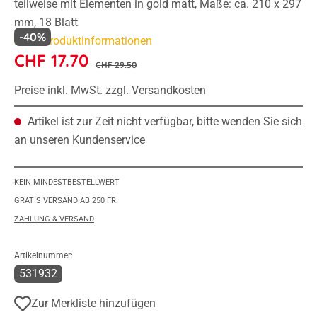
teilweise mit Elementen in gold matt, Maße: ca. 210 x 297
mm, 18 Blatt
-40%
Mehr Produktinformationen
CHF 17.70
CHF 29.50
Preise inkl. MwSt. zzgl. Versandkosten
Artikel ist zur Zeit nicht verfügbar, bitte wenden Sie sich
an unseren Kundenservice
KEIN MINDESTBESTELLWERT
GRATIS VERSAND AB 250 FR.
ZAHLUNG & VERSAND
Artikelnummer:
531932
Zur Merkliste hinzufügen