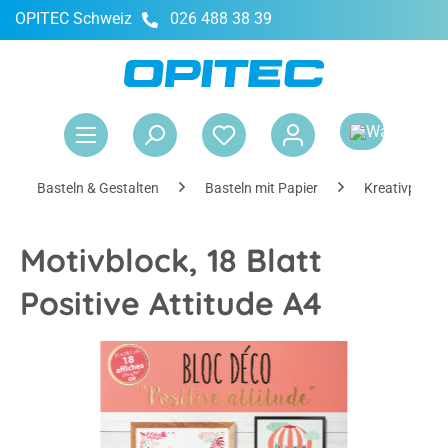
OPITEC Schweiz
026 488 38 39
alt springen
War
Basteln & Gestalten
Basteln mit Papier
Kreativpapier
Motivblock, 18 Blatt
Positive Attitude A4
Bildergalerie überspringen