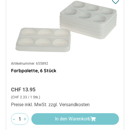
Artikelnummer:
655892
Farbpalette, 6 Stück
Regulärer Preis:
CHF 13.95
(CHF 2.33 / 1 Stk.)
Preise inkl. MwSt. zzgl. Versandkosten
-
+
In den Warenkorb