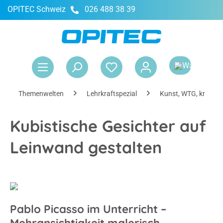
OPITEC Schweiz
026 488 38 39
alt springen
War
Themenwelten
Lehrkraftspezial
Kunst, WTG, kreativ
Kubistische Gesichter auf
Leinwand gestalten
Pablo Picasso im Unterricht –