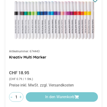
Artikelnummer:
674443
Kreativ Multi Marker
Regulärer Preis:
CHF 18.95
(CHF 0.79 / 1 Stk.)
Preise inkl. MwSt. zzgl. Versandkosten
-
+
In den Warenkorb