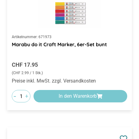
Artikelnummer:
671973
Marabu do it Craft Marker, 6er-Set bunt
Regulärer Preis:
CHF 17.95
(CHF 2.99 / 1 Stk.)
Preise inkl. MwSt. zzgl. Versandkosten
-
+
In den Warenkorb