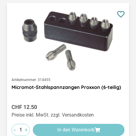
Artikelnummer:
314455
Micromot-Stahlspannzangen Proxxon (6-teilig)
Regulärer Preis:
CHF 12.50
Preise inkl. MwSt. zzgl. Versandkosten
-
+
In den Warenkorb