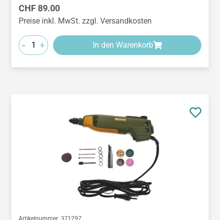
Regulärer Preis:
CHF 89.00
Preise inkl. MwSt. zzgl. Versandkosten
-
+
In den Warenkorb
Artikelnummer:
371297