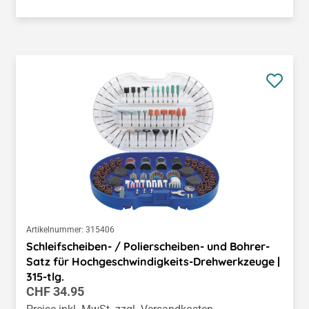
Artikelnummer:
315406
Schleifscheiben- / Polierscheiben- und Bohrer-
Satz für Hochgeschwindigkeits-Drehwerkzeuge |
315-tlg.
Regulärer Preis:
CHF 34.95