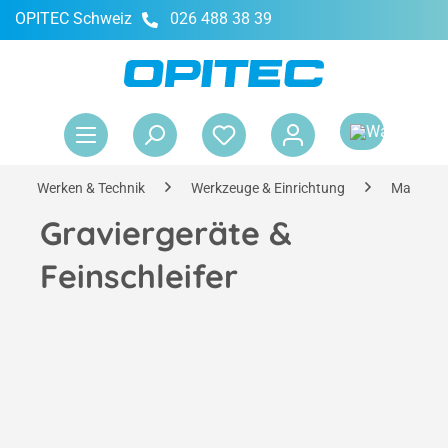
OPITEC Schweiz
026 488 38 39
alt springen
War
Werken & Technik
Werkzeuge & Einrichtung
Maschin
Graviergeräte &
Feinschleifer