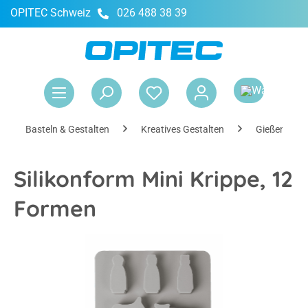
OPITEC Schweiz
026 488 38 39
alt springen
War
Basteln & Gestalten
Kreatives Gestalten
Gießen
Silikonform Mini Krippe, 12
Formen
Bildergalerie überspringen