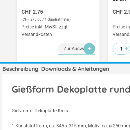
Regulärer Preis:
Regulär
CHF 2.75
CHF 2.
(CHF 275.00 / 1 Quadratmeter)
Preise inkl. MwSt. zzgl.
Preise i
Versandkosten
Versand
-
-
-
+
+
+
Zur Auswahl
Beschreibung
Downloads & Anleitungen
Gießform Dekoplatte rund
Gießform - Dekoplatte Kreis
1 Kunststoffform, ca. 345 x 315 mm, Motiv: ca. ø 250 mm,