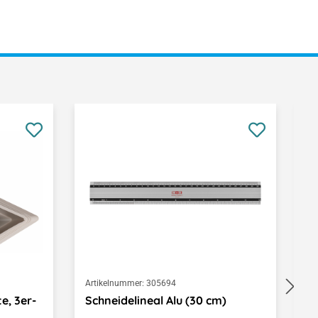
Artikelnummer:
305694
Ar
e, 3er-
Schneidelineal Alu (30 cm)
S