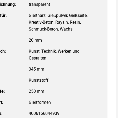
ichnung:
für:
ich:
Kunst, Technik, Werken und
Gestalten
ße:
250 mm
t:
N:
4006166044939