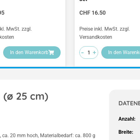
er Preis:
Regulärer Preis:
95
CHF 16.50
nkl. MwSt. zzgl.
Preise inkl. MwSt. zzgl.
kosten
Versandkosten
-
-
-
+
+
+
In den Warenkorb
In den Warenk
 (ø 25 cm)
DATEN
Anzahl:
Breite:
 ca. 20 mm hoch, Materialbedarf: ca. 800 g