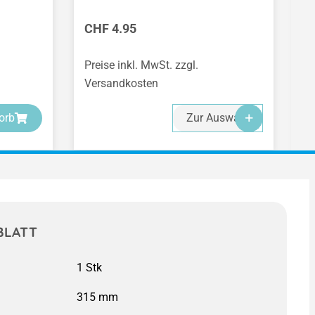
Regulärer Preis:
R
CHF 4.95
C
Preise inkl. MwSt. zzgl.
Pr
Versandkosten
V
-
-
-
orb
Zur Auswahl
BLATT
315 mm