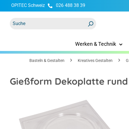
OPITEC Schweiz
026 488 38 39
springen
Zur Hauptnavigation springen
Werken & Technik
Basteln & Gestalten
Kreatives Gestalten
G
Gießform Dekoplatte rund 
Bildergalerie überspringen