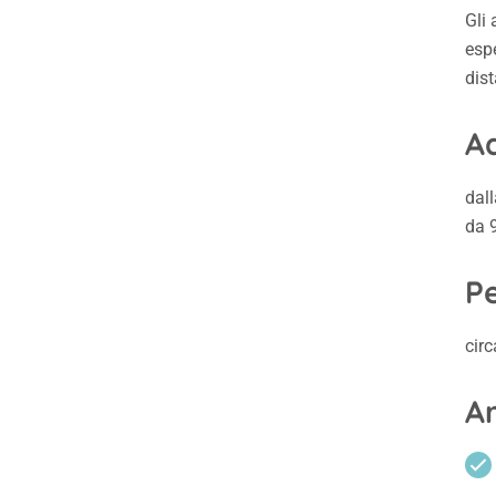
Gli 
espe
dist
Ad
dal
da 
P
circ
A