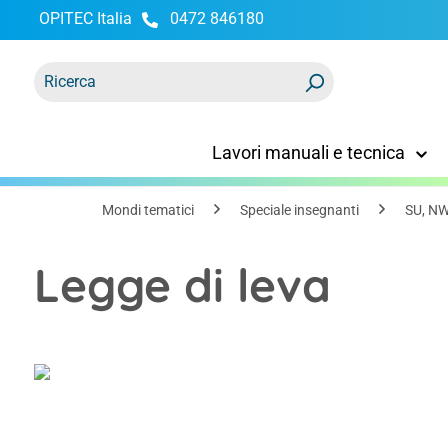
OPITEC Italia
0472 846180
ricerca
Passa alla navigazione principale
Lavori manuali e tecnica
Mondi tematici
Speciale insegnanti
SU, NW
Legge di leva