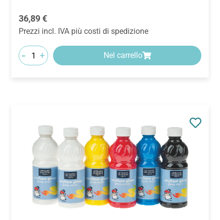
Prezzo normale:
36,89 €
Prezzi incl. IVA più costi di spedizione
-
+
Nel carrello