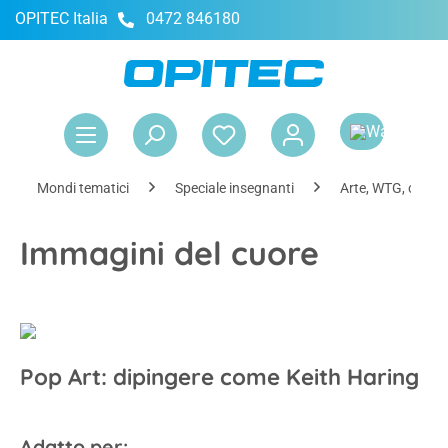
OPITEC Italia
0472 846180
nuto principale
Il 
Mondi tematici
Speciale insegnanti
Arte, WTG, creativ
Immagini del cuore
Pop Art: dipingere come Keith Haring
Adatto per: