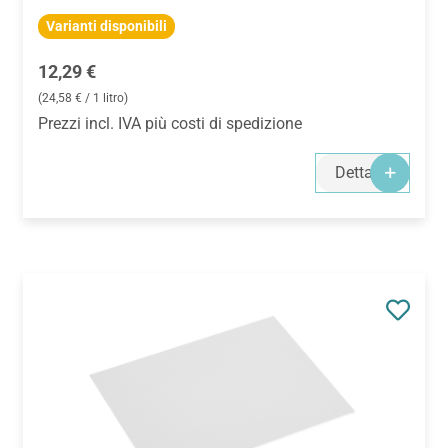
Varianti disponibili
Prezzo normale:
12,29 €
(24,58 € / 1 litro)
Prezzi incl. IVA più costi di spedizione
Dettagli