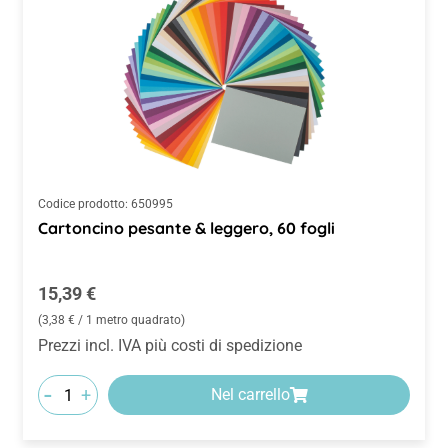
Codice prodotto:
650995
Cartoncino pesante & leggero, 60 fogli
Prezzo normale:
15,39 €
(3,38 € / 1 metro quadrato)
Prezzi incl. IVA più costi di spedizione
-
+
Nel carrello