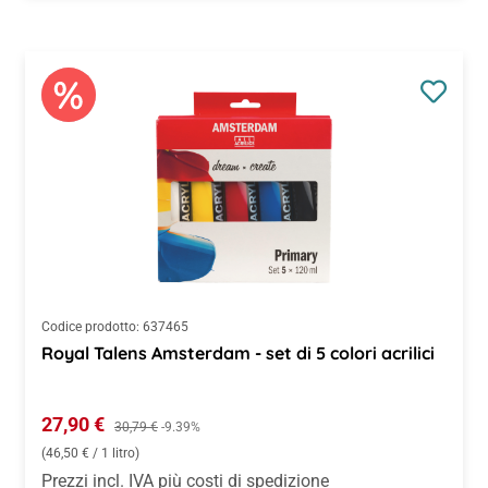
Codice prodotto:
637465
Royal Talens Amsterdam - set di 5 colori acrilici
Prezzo di vendita:
27,90 €
Prezzo normale:
30,79 €
-9.39%
(46,50 € / 1 litro)
Prezzi incl. IVA più costi di spedizione