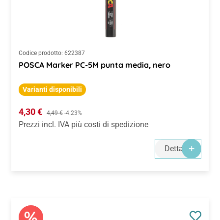
Codice prodotto:
622387
POSCA Marker PC-5M punta media, nero
Varianti disponibili
Prezzo di vendita:
4,30 €
Prezzo normale:
4,49 €
-4.23%
Prezzi incl. IVA più costi di spedizione
Dettagli