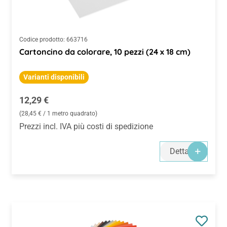
Codice prodotto:
663716
Cartoncino da colorare, 10 pezzi (24 x 18 cm)
Varianti disponibili
Prezzo normale:
12,29 €
(28,45 € / 1 metro quadrato)
Prezzi incl. IVA più costi di spedizione
Dettagli