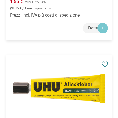
Prezzo di vendita:
1,55 €
Prezzo normale:
2,09 €
-25.84%
(38,75 € / 1 metro quadrato)
Prezzi incl. IVA più costi di spedizione
Dettagli