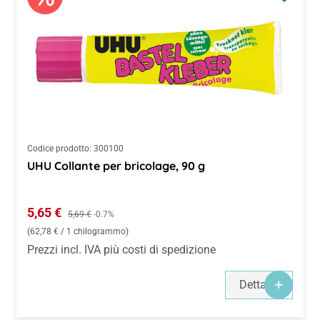
Codice prodotto:
300100
UHU Collante per bricolage, 90 g
Prezzo di vendita:
5,65 €
Prezzo normale:
5,69 €
-0.7%
(62,78 € / 1 chilogrammo)
Prezzi incl. IVA più costi di spedizione
Dettagli