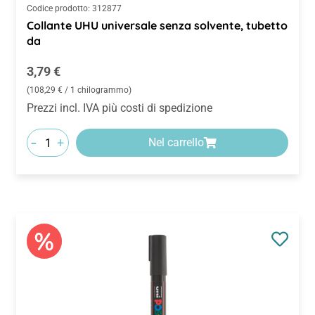
Codice prodotto:
312877
Collante UHU universale senza solvente, tubetto
da
Prezzo normale:
3,79 €
(108,29 € / 1 chilogrammo)
Prezzi incl. IVA più costi di spedizione
-
+
Nel carrello