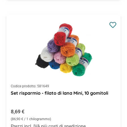
Codice prodotto:
581649
Set risparmio - filato di lana Mini, 10 gomitoli
Prezzo normale:
8,69 €
(86,90 € / 1 chilogrammo)
Prezzi incl. IVA più costi di spedizione