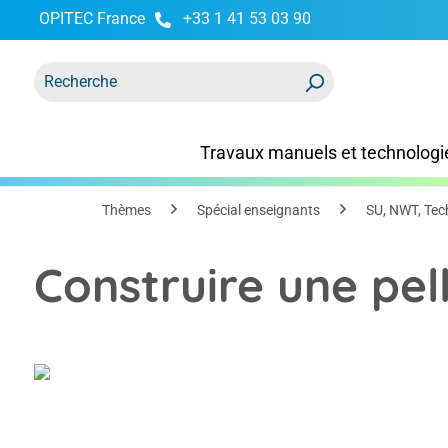
OPITEC France
+33 1 41 53 03 90
recherche
Passer à la navigation principale
Travaux manuels et technologi
Thèmes
Spécial enseignants
SU, NWT, Tec
Construire une pel