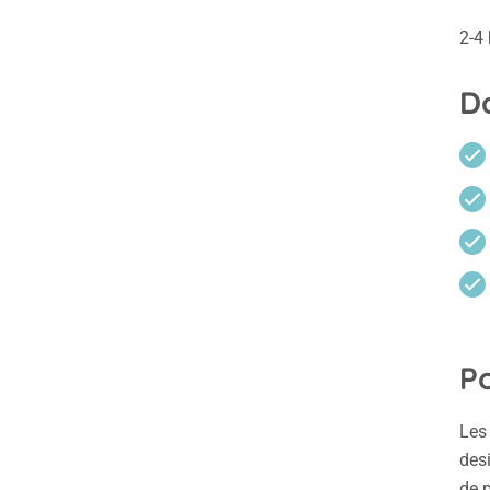
2-4
D
Po
Les
des
de p