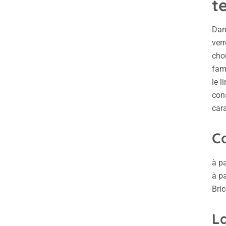
t
Dans
verr
choi
fami
le l
cons
cara
Co
à pa
à pa
Bric
L