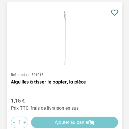
Réf. produit :
521015
Aiguilles à tisser le papier, la pièce
Prix régulier :
1,15 €
Prix TTC, frais de livraison en sus
-
+
Ajouter au panier