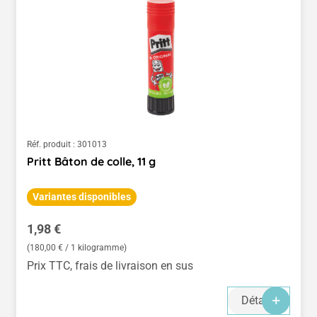
Réf. produit :
301013
Pritt Bâton de colle, 11 g
Variantes disponibles
Prix régulier :
1,98 €
(180,00 € / 1 kilogramme)
Prix TTC, frais de livraison en sus
Détails