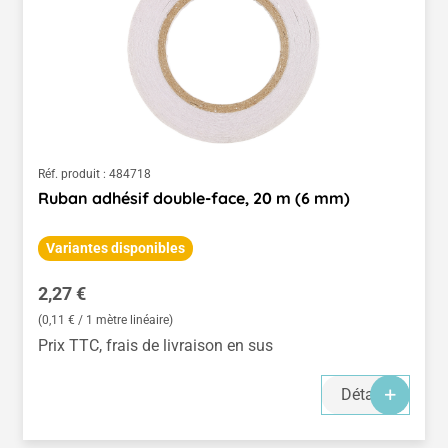
Réf. produit :
484718
Ruban adhésif double-face, 20 m (6 mm)
Variantes disponibles
Prix régulier :
2,27 €
(0,11 € / 1 mètre linéaire)
Prix TTC, frais de livraison en sus
Détails