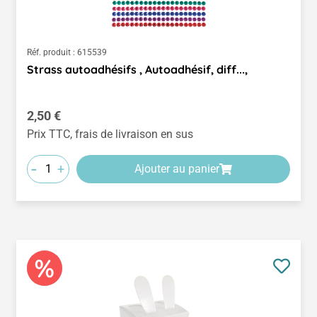
Réf. produit :
615539
Strass autoadhésifs , Autoadhésif, diff...,
Prix régulier :
2,50 €
Prix TTC, frais de livraison en sus
-
+
Ajouter au panier