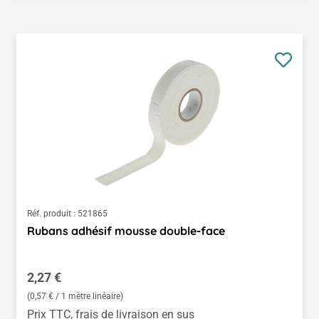
Réf. produit :
521865
Rubans adhésif mousse double-face
Prix régulier :
2,27 €
(0,57 € / 1 mètre linéaire)
Prix TTC, frais de livraison en sus