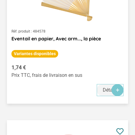
Réf. produit :
484578
Eventail en papier, Avec arm..., la pièce
Variantes disponibles
Prix régulier :
1,74 €
Prix TTC, frais de livraison en sus
Détails