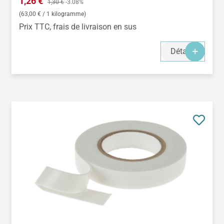
Prix de vente :
1,26 €
1,30 €
-3.08%
(63,00 € / 1 kilogramme)
Prix TTC, frais de livraison en sus
Détails