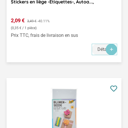
Stickers en liège -Etiquettes-, Autoa...,
Prix de vente :
2,09 €
Prix régulier :
3,49 €
-40.11%
(0,35 € / 1 pièce)
Prix TTC, frais de livraison en sus
Détails