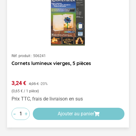
Réf. produit :
506241
Cornets lumineux vierges, 5 pièces
Prix de vente :
3,24 €
Prix régulier :
4,05 €
-20%
(0,65 € / 1 pièce)
Prix TTC, frais de livraison en sus
-
+
Ajouter au panier