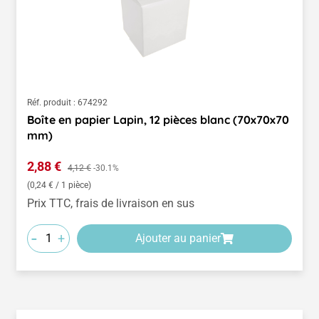
Réf. produit :
674292
Boîte en papier Lapin, 12 pièces blanc (70x70x70
mm)
Prix de vente :
2,88 €
Prix régulier :
4,12 €
-30.1%
(0,24 € / 1 pièce)
Prix TTC, frais de livraison en sus
-
+
Ajouter au panier