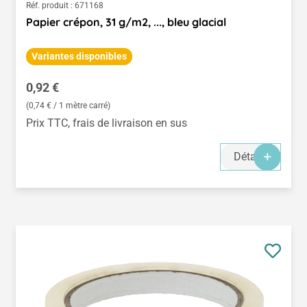
Réf. produit :
671168
Papier crépon, 31 g/m2, ..., bleu glacial
Variantes disponibles
Prix régulier :
0,92 €
(0,74 € / 1 mètre carré)
Prix TTC, frais de livraison en sus
Détails