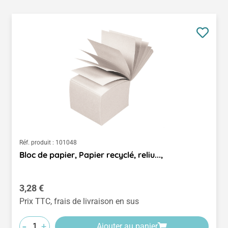
Réf. produit :
101048
Bloc de papier, Papier recyclé, reliu...,
Prix régulier :
3,28 €
Prix TTC, frais de livraison en sus
-
+
Ajouter au panier