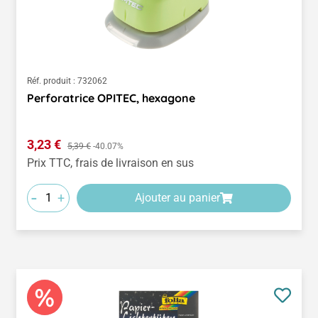
Réf. produit :
732062
Perforatrice OPITEC, hexagone
Prix de vente :
3,23 €
Prix régulier :
5,39 €
-40.07%
Prix TTC, frais de livraison en sus
-
+
Ajouter au panier