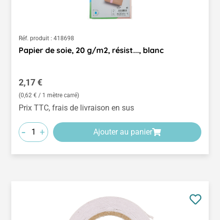
Réf. produit :
418698
Papier de soie, 20 g/m2, résist..., blanc
Prix régulier :
2,17 €
(0,62 € / 1 mètre carré)
Prix TTC, frais de livraison en sus
-
+
Ajouter au panier