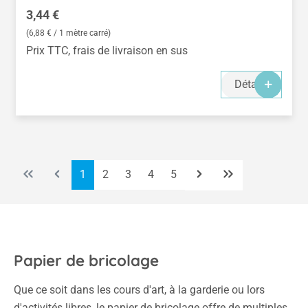
Prix régulier :
3,44 €
(6,88 € / 1 mètre carré)
Prix TTC, frais de livraison en sus
Détails
Page
Page
Page
Page
Page
1
2
3
4
5
Papier de bricolage
Que ce soit dans les cours d'art, à la garderie ou lors
d'activités libres, le papier de bricolage offre de multiples