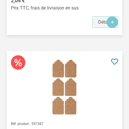
Prix régulier :
2,04 €
Prix TTC, frais de livraison en sus
Détails
Réf. produit :
597387