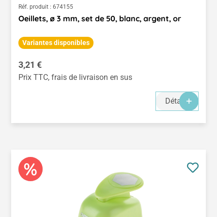
Réf. produit :
674155
Oeillets, ø 3 mm, set de 50, blanc, argent, or
Variantes disponibles
Prix régulier :
3,21 €
Prix TTC, frais de livraison en sus
Détails