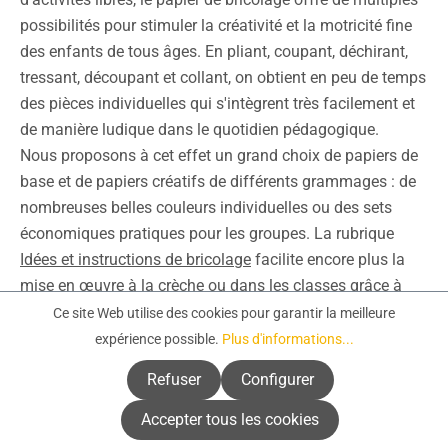
possibilités pour stimuler la créativité et la motricité fine
des enfants de tous âges. En pliant, coupant, déchirant,
tressant, découpant et collant, on obtient en peu de temps
des pièces individuelles qui s'intègrent très facilement et
de manière ludique dans le quotidien pédagogique.
Nous proposons à cet effet un grand choix de papiers de
base et de papiers créatifs de différents grammages : de
nombreuses belles couleurs individuelles ou des sets
économiques pratiques pour les groupes. La rubrique
Idées et instructions de bricolage
facilite encore plus la
mise en œuvre à la crèche ou dans les classes grâce à
des modèles variés et des instructions étape par étape.
Ce site Web utilise des cookies pour garantir la meilleure
Papiers pour le bricolage : Qu'est-
expérience possible.
Plus d'informations...
ce qui est important ?
Refuser
Configurer
Accepter tous les cookies
Tous les papiers ne se valent pas. Selon ce que l'on veut
en faire, différentes caractéristiques peuvent être