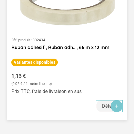
Réf. produit :
302434
Ruban adhésif , Ruban adh..., 66 m x 12 mm
Variantes disponibles
Prix régulier :
1,13 €
(0,02 € / 1 mètre linéaire)
Prix TTC, frais de livraison en sus
Détails