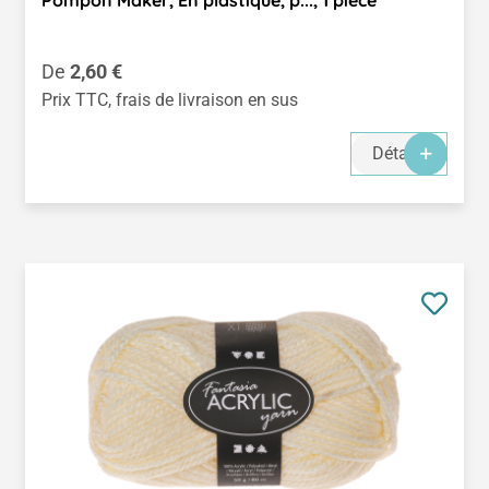
Pompon Maker, En plastique, p..., 1 pièce
Prix régulier :
De
2,60 €
Prix TTC, frais de livraison en sus
Détails