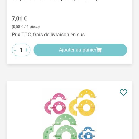
Prix régulier :
7,01 €
(0,58 € / 1 pièce)
Prix TTC, frais de livraison en sus
-
+
Ajouter au panier