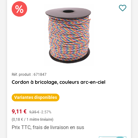
Réf. produit :
671847
Cordon à bricolage, couleurs arc-en-ciel
Variantes disponibles
Prix de vente :
9,11 €
Prix régulier :
9,35 €
-2.57%
(0,18 € / 1 mètre linéaire)
Prix TTC, frais de livraison en sus