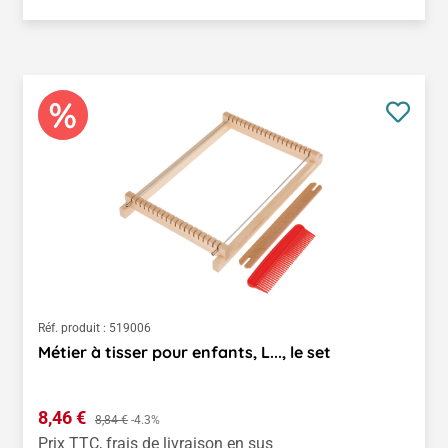
Réf. produit :
519006
Métier à tisser pour enfants, L..., le set
Prix de vente :
8,46 €
Prix régulier :
8,84 €
-4.3%
Prix TTC, frais de livraison en sus