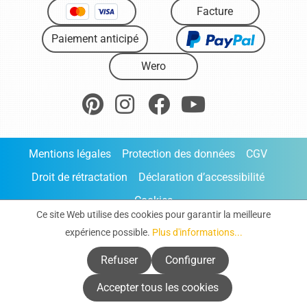
Facture
Paiement anticipé
Wero
Mentions légales
Protection des données
CGV
Droit de rétractation
Déclaration d’accessibilité
Cookies
Ce site Web utilise des cookies pour garantir la meilleure
Commande directe
expérience possible.
Plus d'informations...
* Tous les prix s'entendent TVA comprise, hors frais
Refuser
Configurer
d'expédition
, sauf indication contraire.
Accepter tous les cookies