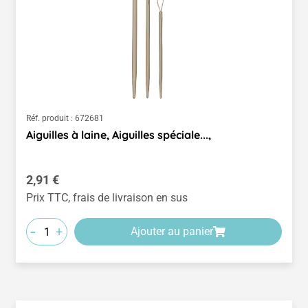
Réf. produit :
672681
Aiguilles à laine, Aiguilles spéciale...,
Prix régulier :
2,91 €
Prix TTC, frais de livraison en sus
-
+
Ajouter au panier