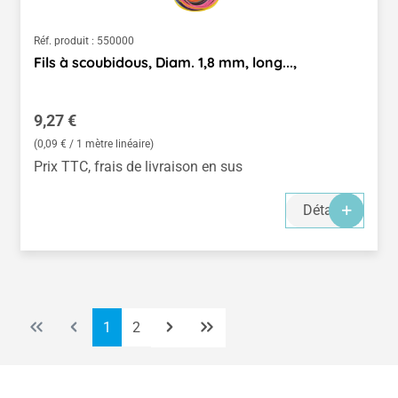
Réf. produit :
550000
Fils à scoubidous, Diam. 1,8 mm, long...,
Prix régulier :
9,27 €
(0,09 € / 1 mètre linéaire)
Prix TTC, frais de livraison en sus
Détails
Page
Page
1
2