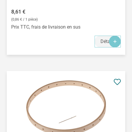
Prix régulier :
8,61 €
(0,86 € / 1 pièce)
Prix TTC, frais de livraison en sus
Détails