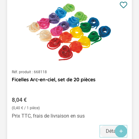
Réf. produit :
668118
Ficelles Arc-en-ciel, set de 20 pièces
Prix régulier :
8,04 €
(0,40 € / 1 pièce)
Prix TTC, frais de livraison en sus
Détails