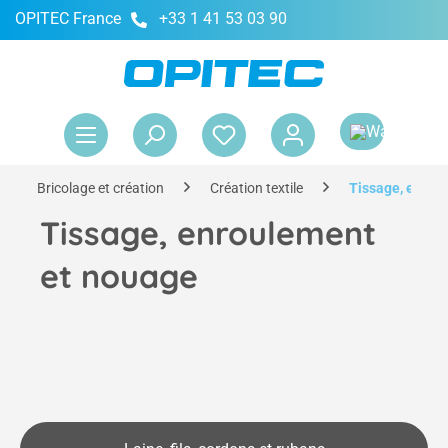
OPITEC France
+33 1 41 53 03 90
tenu principal
Le 
Bricolage et création
Création textile
Tissage, enrou
Tissage, enroulement
et nouage