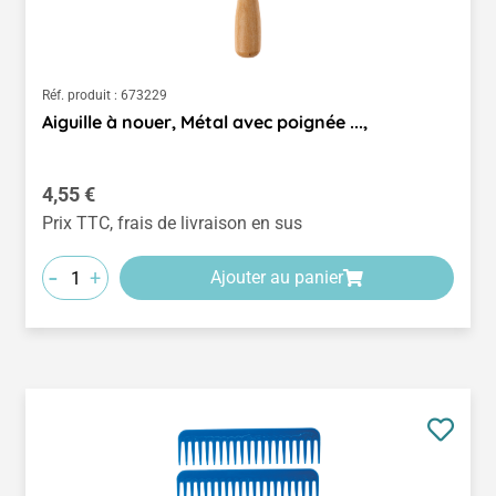
Réf. produit :
673229
Aiguille à nouer, Métal avec poignée ...,
Prix régulier :
4,55 €
Prix TTC, frais de livraison en sus
-
+
Ajouter au panier