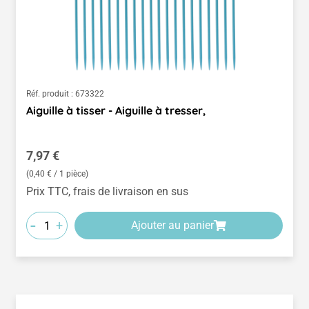
Réf. produit :
673322
Aiguille à tisser - Aiguille à tresser,
Prix régulier :
7,97 €
(0,40 € / 1 pièce)
Prix TTC, frais de livraison en sus
-
+
Ajouter au panier