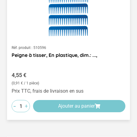
Réf. produit :
510596
Peigne à tisser, En plastique, dim.: ...,
Prix régulier :
4,55 €
(0,91 € / 1 pièce)
Prix TTC, frais de livraison en sus
-
+
Ajouter au panier