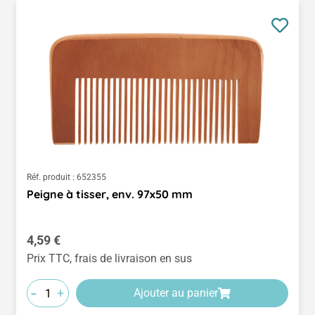
Réf. produit :
652355
Peigne à tisser, env. 97x50 mm
Prix régulier :
4,59 €
Prix TTC, frais de livraison en sus
-
+
Ajouter au panier