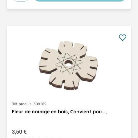
Réf. produit :
609189
Fleur de nouage en bois, Convient pou...,
Prix régulier :
3,50 €