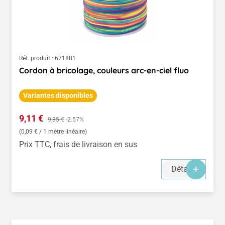
Réf. produit :
671881
Cordon à bricolage, couleurs arc-en-ciel fluo
Variantes disponibles
Prix de vente :
9,11 €
Prix régulier :
9,35 €
-2.57%
(0,09 € / 1 mètre linéaire)
Prix TTC, frais de livraison en sus
Détails