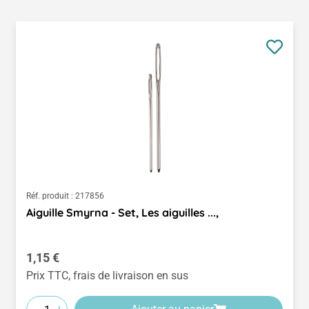
Réf. produit :
217856
Aiguille Smyrna - Set, Les aiguilles ...,
Prix régulier :
1,15 €
Prix TTC, frais de livraison en sus