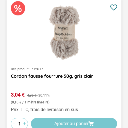
Réf. produit :
732637
Cordon fausse fourrure 50g, gris clair
Prix de vente :
3,04 €
Prix régulier :
4,35 €
-30.11%
(0,10 € / 1 mètre linéaire)
Prix TTC, frais de livraison en sus
-
+
Ajouter au panier