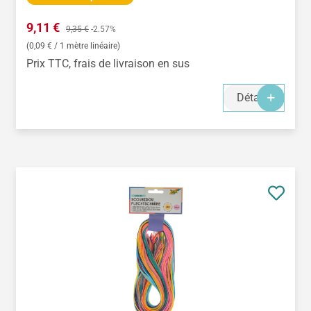
Prix de vente :
9,11 €
Prix régulier :
9,35 €
-2.57%
(0,09 € / 1 mètre linéaire)
Prix TTC, frais de livraison en sus
Détails