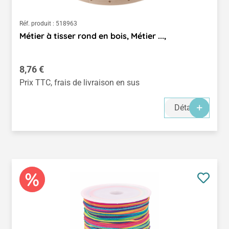
Réf. produit :
518963
Métier à tisser rond en bois, Métier ...,
Prix régulier :
8,76 €
Prix TTC, frais de livraison en sus
Détails