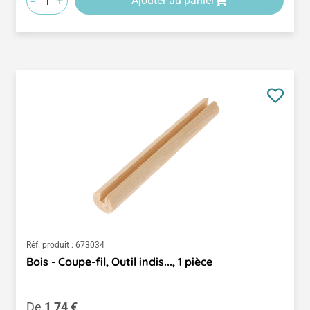
-
+
Ajouter au panier
Réf. produit :
673034
Bois - Coupe-fil, Outil indis..., 1 pièce
Prix régulier :
De
1,74 €