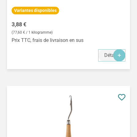
Variantes disponibles
Prix régulier :
3,88 €
(77,60 € / 1 kilogramme)
Prix TTC, frais de livraison en sus
Détails