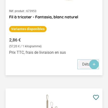
Réf. produit :
673953
Fil à tricoter - Fantasia, blanc naturel
Variantes disponibles
Prix régulier :
2,86 €
(57,20 € / 1 kilogramme)
Prix TTC, frais de livraison en sus
Détails