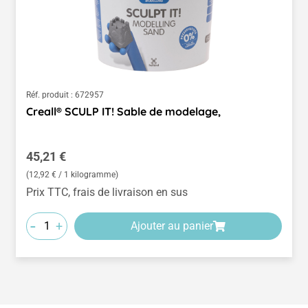
Réf. produit :
672957
Creall® SCULP IT! Sable de modelage,
Prix régulier :
45,21 €
(12,92 € / 1 kilogramme)
Prix TTC, frais de livraison en sus
-
+
Ajouter au panier