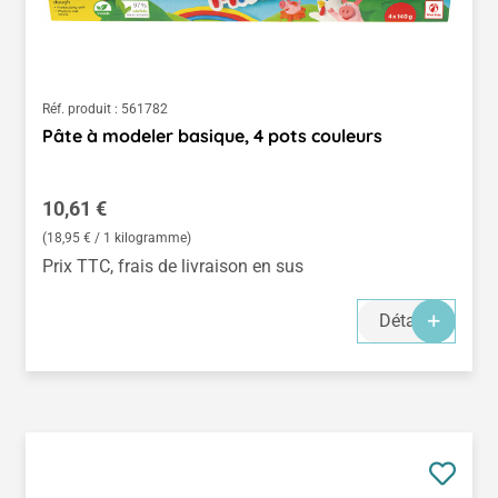
Réf. produit :
561782
Pâte à modeler basique, 4 pots couleurs
Prix régulier :
10,61 €
(18,95 € / 1 kilogramme)
Prix TTC, frais de livraison en sus
Détails