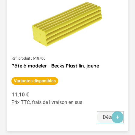
Réf. produit :
618700
Pâte à modeler - Becks Plastilin, jaune
Variantes disponibles
Prix régulier :
11,10 €
Prix TTC, frais de livraison en sus
Détails