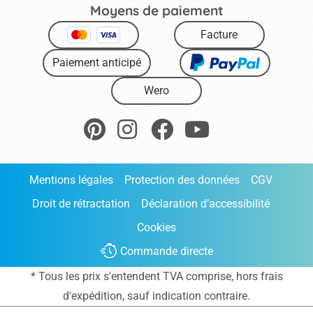
Moyens de paiement
Facture
Paiement anticipé
Wero
Mentions légales
Protection des données
CGV
Droit de rétractation
Déclaration d’accessibilité
Cookies
Commande directe
* Tous les prix s'entendent TVA comprise, hors frais
d'expédition
, sauf indication contraire.