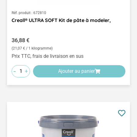
Réf. produit :
672810
Creall® ULTRA SOFT Kit de pâte à modeler,
Prix régulier :
36,88 €
(21,07 € / 1 kilogramme)
Prix TTC, frais de livraison en sus
-
+
Ajouter au panier