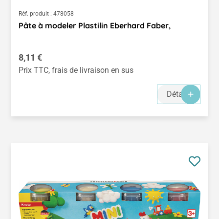
Réf. produit :
478058
Pâte à modeler Plastilin Eberhard Faber,
Prix régulier :
8,11 €
Prix TTC, frais de livraison en sus
Détails