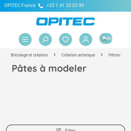
OPITEC France
+33 1 41 53 03 90
tenu principal
Le 
Bricolage et création
Création artistique
Pétrissage 
Pâtes à modeler
Filtre