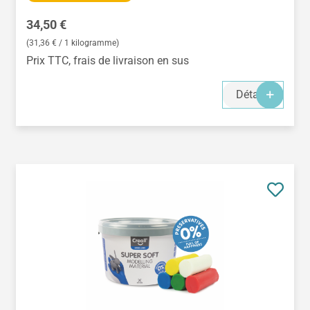
Prix régulier :
34,50 €
(31,36 € / 1 kilogramme)
Prix TTC, frais de livraison en sus
Détails