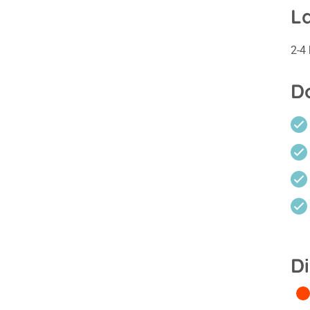
L
2-4
D
Di