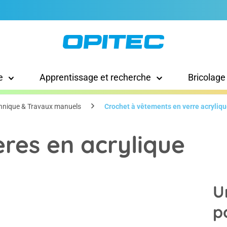
e
Apprentissage et recherche
Bricolage
hnique & Travaux manuels
Crochet à vêtements en verre acryliq
res en acrylique
U
p