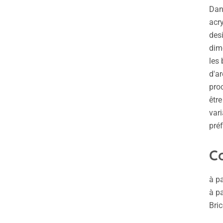
Dans
acry
desi
dime
les 
d'ar
proc
être
vari
préf
Co
à pa
à pa
Bri