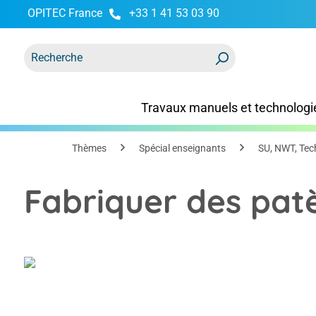
OPITEC France
+33 1 41 53 03 90
recherche
Passer à la navigation principale
Travaux manuels et technologi
Thèmes
Spécial enseignants
SU, NWT, Tec
Fabriquer des patè