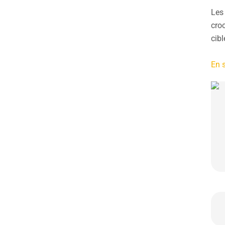
Les
croc
cibl
En s