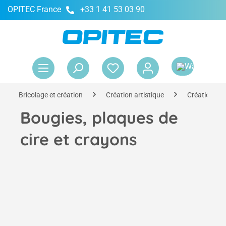
OPITEC France
+33 1 41 53 03 90
tenu principal
Le 
Bricolage et création
Création artistique
Création de
Bougies, plaques de
cire et crayons