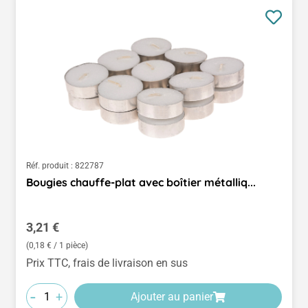
Réf. produit :
822787
Bougies chauffe-plat avec boîtier métalliq...
Prix régulier :
3,21 €
(0,18 € / 1 pièce)
Prix TTC, frais de livraison en sus
-
+
Ajouter au panier