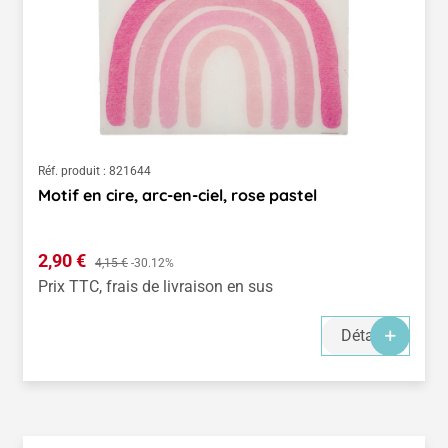
Réf. produit :
821644
Motif en cire, arc-en-ciel, rose pastel
Prix de vente :
2,90 €
Prix régulier :
4,15 €
-30.12%
Prix TTC, frais de livraison en sus
Détails