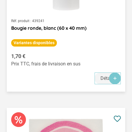
Réf. produit :
439241
Bougie ronde, blanc (60 x 40 mm)
Variantes disponibles
Prix régulier :
1,70 €
Prix TTC, frais de livraison en sus
Détails