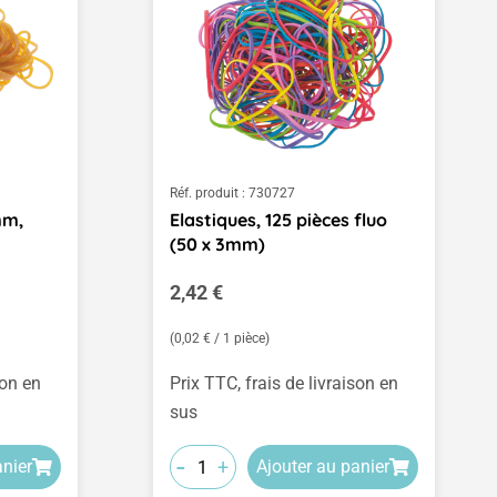
Réf. produit :
730727
mm,
Elastiques, 125 pièces fluo
(50 x 3mm)
Prix régulier :
2,42 €
(0,02 € / 1 pièce)
son en
Prix TTC, frais de livraison en
sus
-
+
anier
Ajouter au panier