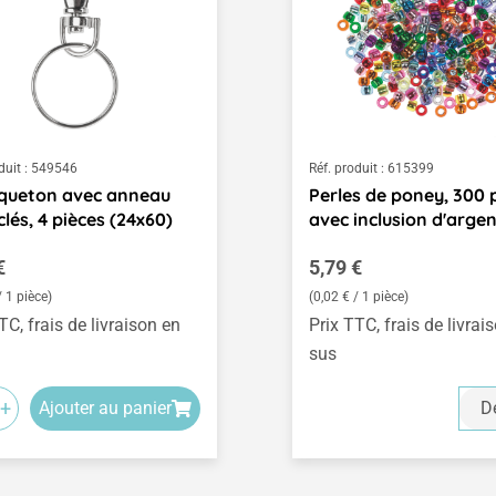
duit :
549546
Réf. produit :
615399
queton avec anneau
Perles de poney, 300 
clés, 4 pièces (24x60)
avec inclusion d'arge
égulier :
Prix régulier :
€
5,79 €
/ 1 pièce)
(0,02 € / 1 pièce)
TC, frais de livraison en
Prix TTC, frais de livrai
sus
+
Ajouter au panier
Dé