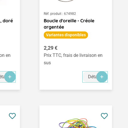
Réf. produit :
674982
t, doré
Boucle d'oreille - Créole
argentée
Variantes disponibles
Prix régulier :
2,29 €
son en
Prix TTC, frais de livraison en
sus
tails
Détails