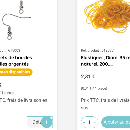
duit :
675003
Réf. produit :
518077
ets de boucles
Elastiques, Diam. 35 
illes argentés
naturel, 200...,
ntes disponibles
Prix régulier :
2,31 €
égulier :
€
(0,01 € / 1 pièce)
/ 1 pièce)
TC, frais de livraison en
Prix TTC, frais de livrai
sus
-
+
Détails
Ajouter au p