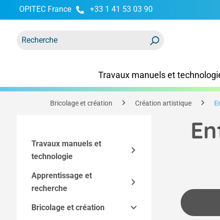
OPITEC France
+33 1 41 53 03 90
recherche
Passer à la navigation principale
Travaux manuels et technologi
Bricolage et création
Création artistique
E
En
Travaux manuels et
technologie
Apprentissage et
Kits
recherche
Accessoires techniques
Kits Easy-Line
Bricolage et création
Modèles techniques et
Kits par technique
Outils et équipement
Composants des kits