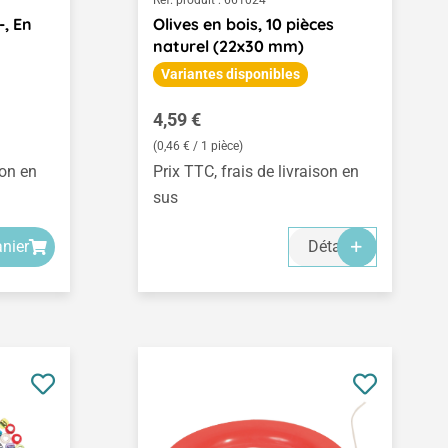
Réf. produit :
661024
-, En
Olives en bois, 10 pièces
naturel (22x30 mm)
Variantes disponibles
Prix régulier :
4,59 €
(0,46 € / 1 pièce)
son en
Prix TTC, frais de livraison en
sus
anier
Détails