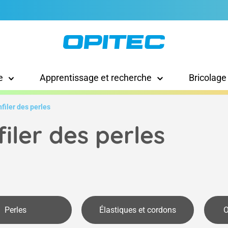
e
Apprentissage et recherche
Bricolage
nfiler des perles
filer des perles
Perles
Élastiques et cordons
O