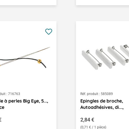
duit :
716763
Réf. produit :
585089
le à perles Big Eye, 5...,
Epingles de broche,
èce
Autoadhésives, di...,
égulier :
Prix régulier :
€
2,84 €
(0,71 € / 1 pièce)