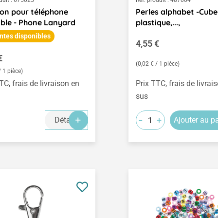
duit :
675025
Réf. produit :
487004
ion pour téléphone
Perles alphabet -Cube
ble - Phone Lanyard
plastique,...,
ntes disponibles
Prix régulier :
4,55 €
égulier :
€
(0,02 € / 1 pièce)
/ 1 pièce)
TC, frais de livraison en
Prix TTC, frais de livrai
sus
-
+
Détails
Ajouter au p