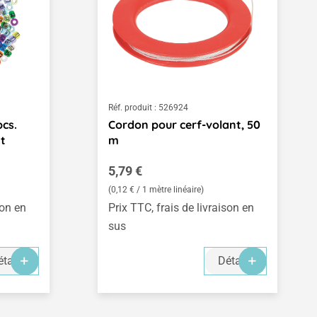
Réf. produit :
526924
pcs.
Cordon pour cerf-volant, 50
nt
m
Prix régulier :
5,79 €
(0,12 € / 1 mètre linéaire)
son en
Prix TTC, frais de livraison en
sus
tails
Détails