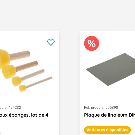
duit :
494232
Réf. produit :
505398
aux éponges, lot de 4
Plaque de linoléum DI
Variantes disponibles
égulier :
€