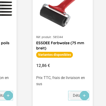
Réf. produit :
585344
 poils
ESSDEE Farbwalze (75 mm
breit)
Variantes disponibles
Prix régulier :
12,86 €
son en
Prix TTC, frais de livraison en
sus
tails
Détails