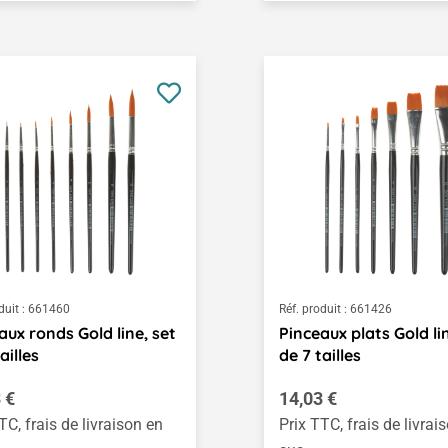
duit :
661460
Réf. produit :
661426
aux ronds Gold line, set
Pinceaux plats Gold lin
ailles
de 7 tailles
égulier :
Prix régulier :
 €
14,03 €
TC, frais de livraison en
Prix TTC, frais de livrai