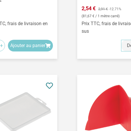
Prix de vente :
2,54 €
Prix régulier :
2,91 €
-12.71%
(81,67 € / 1 mètre carré)
TC, frais de livraison en
Prix TTC, frais de livrai
sus
+
Ajouter au panier
Dé