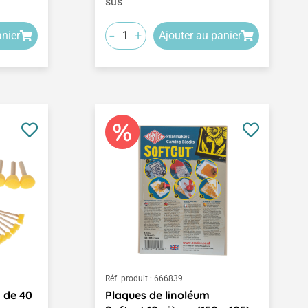
sus
-
+
anier
Ajouter au panier
Réf. produit :
666839
 de 40
Plaques de linoléum