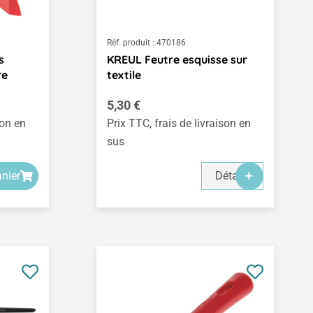
Réf. produit :
470186
s
KREUL Feutre esquisse sur
re
textile
Prix régulier :
5,30 €
son en
Prix TTC, frais de livraison en
sus
anier
Détails