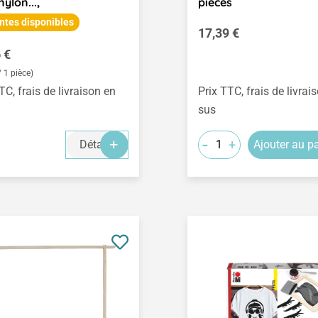
nylon...,
pièces
ntes disponibles
Prix régulier :
17,39 €
égulier :
 €
/ 1 pièce)
TC, frais de livraison en
Prix TTC, frais de livrai
sus
-
+
Détails
Ajouter au p