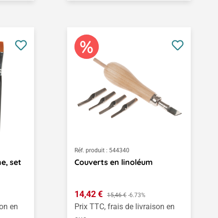
Réf. produit :
544340
e, set
Couverts en linoléum
Prix de vente :
14,42 €
Prix régulier :
15,46 €
-6.73%
son en
Prix TTC, frais de livraison en