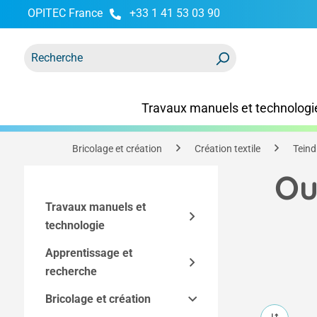
OPITEC France
+33 1 41 53 03 90
recherche
Passer à la navigation principale
Travaux manuels et technologi
Bricolage et création
Création textile
Teind
Ou
Travaux manuels et
technologie
Apprentissage et
Kits
recherche
Accessoires techniques
Kits Easy-Line
Bricolage et création
Modèles techniques et
Kits par technique
Outils et équipement
Composants des kits