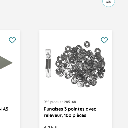
Réf. produit :
285168
N A5
Punaises 3 pointes avec
releveur, 100 pièces
Prix régulier :
4,16 €