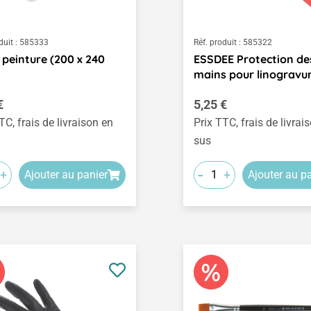
duit :
585333
Réf. produit :
585322
 peinture (200 x 240
ESSDEE Protection de
mains pour linogravu
égulier :
Prix régulier :
€
5,25 €
TC, frais de livraison en
Prix TTC, frais de livrai
sus
-
+
+
Ajouter au panier
Ajouter au p