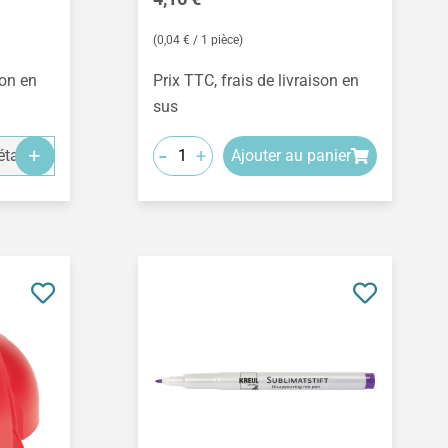
(0,04 € / 1 pièce)
son en
Prix TTC, frais de livraison en
sus
-
+
tails
Ajouter au panier