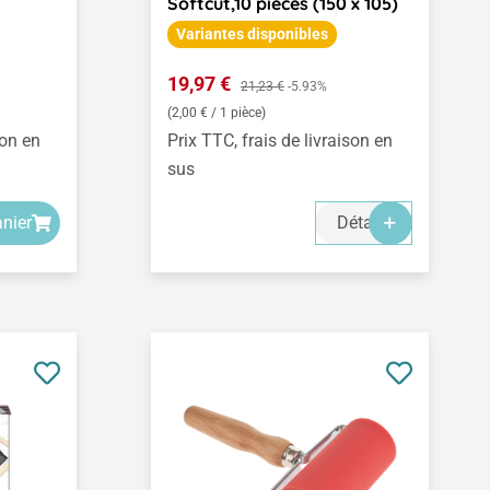
Softcut,10 pièces (150 x 105)
Variantes disponibles
Prix de vente :
19,97 €
Prix régulier :
21,23 €
-5.93%
(2,00 € / 1 pièce)
son en
Prix TTC, frais de livraison en
sus
anier
Détails