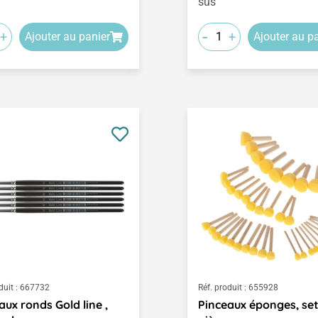
sus
-
+
+
Ajouter au panier
Ajouter au p
duit :
667732
Réf. produit :
655928
aux ronds Gold line ,
Pinceaux éponges, set