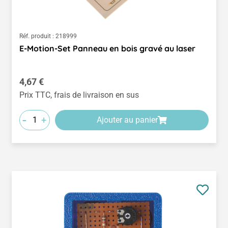
Réf. produit :
218999
E-Motion-Set Panneau en bois gravé au laser
Prix régulier :
4,67 €
Prix TTC, frais de livraison en sus
-
+
Ajouter au panier