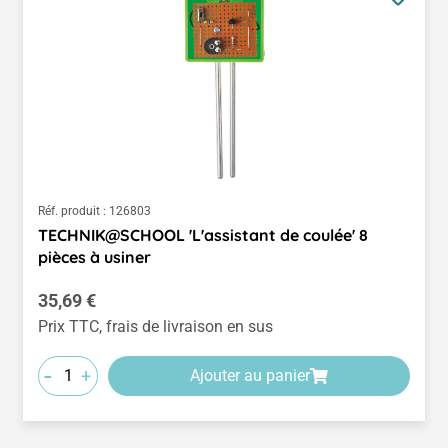
Réf. produit :
126803
TECHNIK@SCHOOL 'L'assistant de coulée' 8
pièces à usiner
Prix régulier :
35,69 €
Prix TTC, frais de livraison en sus
-
+
Ajouter au panier