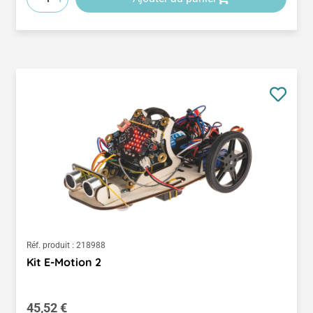
Réf. produit :
218988
Kit E-Motion 2
Prix régulier :
45,52 €