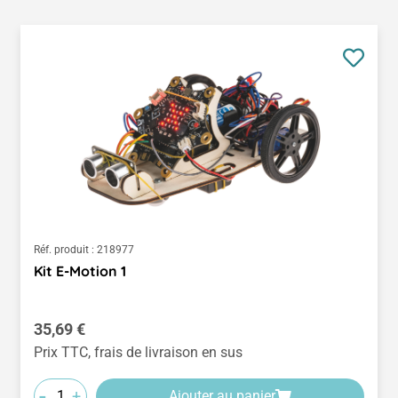
Réf. produit :
218977
Kit E-Motion 1
Prix régulier :
35,69 €
Prix TTC, frais de livraison en sus
-
+
Ajouter au panier