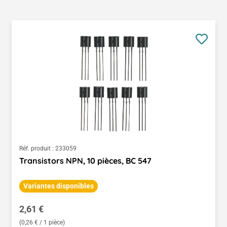
Réf. produit :
233059
Transistors NPN, 10 pièces, BC 547
Variantes disponibles
Prix régulier :
2,61 €
(0,26 € / 1 pièce)