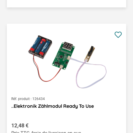
Réf. produit :
126434
..Elektronik Zählmodul Ready To Use
Prix régulier :
12,48 €