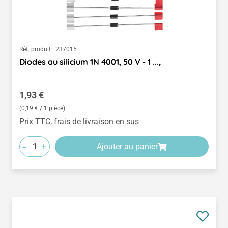
Réf. produit :
237015
Diodes au silicium 1N 4001, 50 V - 1 ...,
Prix régulier :
1,93 €
(0,19 € / 1 pièce)
Prix TTC, frais de livraison en sus
-
+
Ajouter au panier