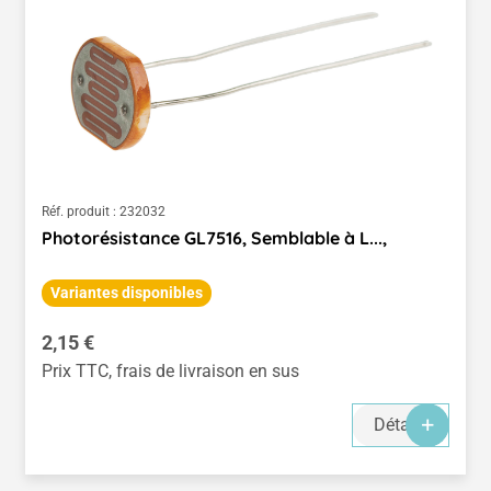
Réf. produit :
232032
Photorésistance GL7516, Semblable à L...,
Variantes disponibles
Prix régulier :
2,15 €
Prix TTC, frais de livraison en sus
Détails