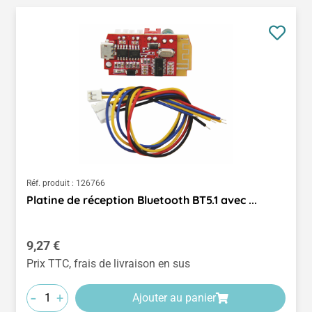
Réf. produit :
126766
Platine de réception Bluetooth BT5.1 avec ...
Prix régulier :
9,27 €
Prix TTC, frais de livraison en sus
-
+
Ajouter au panier