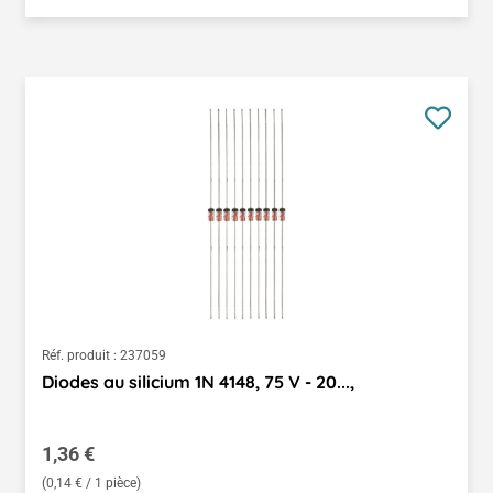
Réf. produit :
237059
Diodes au silicium 1N 4148, 75 V - 20...,
Prix régulier :
1,36 €
(0,14 € / 1 pièce)