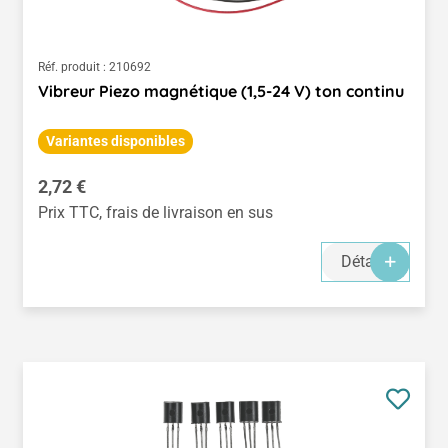
Réf. produit :
210692
Vibreur Piezo magnétique (1,5-24 V) ton continu
Variantes disponibles
Prix régulier :
2,72 €
Prix TTC, frais de livraison en sus
Détails