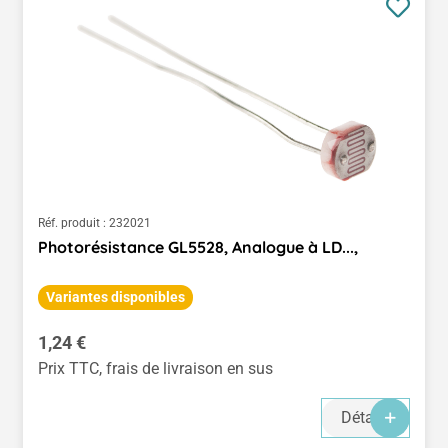
Réf. produit :
232021
Photorésistance GL5528, Analogue à LD...,
Variantes disponibles
Prix régulier :
1,24 €
Prix TTC, frais de livraison en sus
Détails