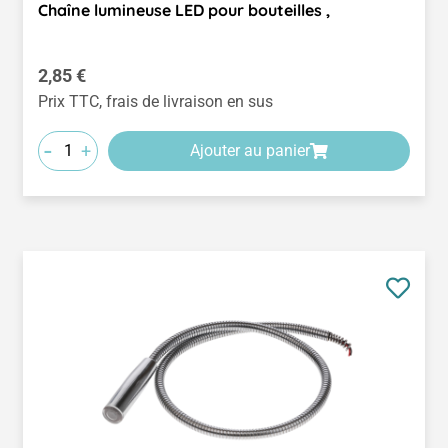
Chaîne lumineuse LED pour bouteilles ,
Prix régulier :
2,85 €
Prix TTC, frais de livraison en sus
-
+
Ajouter au panier