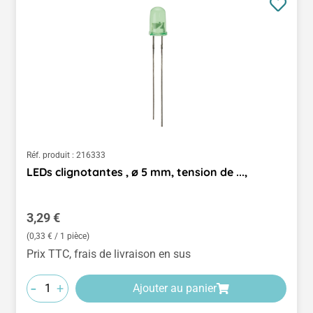
Réf. produit :
216333
LEDs clignotantes , ø 5 mm, tension de ...,
Prix régulier :
3,29 €
(0,33 € / 1 pièce)
Prix TTC, frais de livraison en sus
-
+
Ajouter au panier