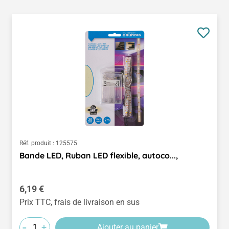
Réf. produit :
125575
Bande LED, Ruban LED flexible, autoco...,
Prix régulier :
6,19 €
Prix TTC, frais de livraison en sus
-
+
Ajouter au panier