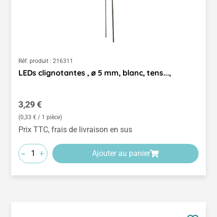
Réf. produit :
216311
LEDs clignotantes , ø 5 mm, blanc, tens...,
Prix régulier :
3,29 €
(0,33 € / 1 pièce)
Prix TTC, frais de livraison en sus
-
+
Ajouter au panier