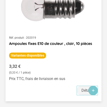
Réf. produit :
202019
Ampoules fixes E10 de couleur , clair, 10 pièces
Variantes disponibles
Prix régulier :
3,32 €
(0,33 € / 1 pièce)
Prix TTC, frais de livraison en sus
Détails