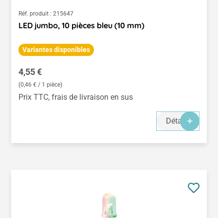
Réf. produit :
215647
LED jumbo, 10 pièces bleu (10 mm)
Variantes disponibles
Prix régulier :
4,55 €
(0,46 € / 1 pièce)
Prix TTC, frais de livraison en sus
Détails