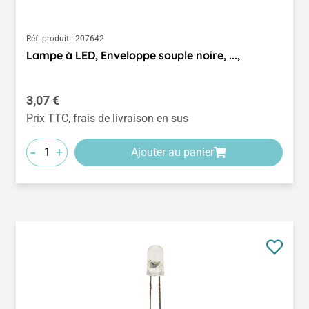
Réf. produit :
207642
Lampe à LED, Enveloppe souple noire, ...,
Prix régulier :
3,07 €
Prix TTC, frais de livraison en sus
-
+
Ajouter au panier