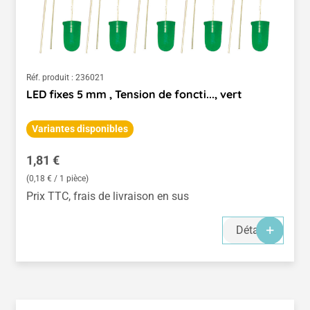
Réf. produit :
236021
LED fixes 5 mm , Tension de foncti..., vert
Variantes disponibles
Prix régulier :
1,81 €
(0,18 € / 1 pièce)
Prix TTC, frais de livraison en sus
Détails