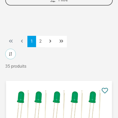
Page
Page
1
2
35 produits