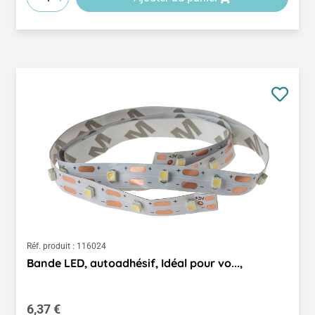
Réf. produit :
116024
Bande LED, autoadhésif, Idéal pour vo...,
Prix régulier :
6,37 €