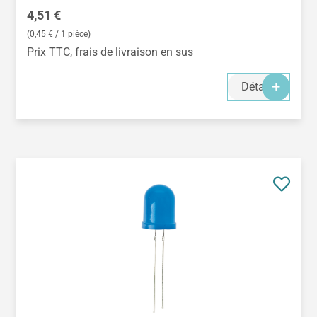
Prix régulier :
4,51 €
(0,45 € / 1 pièce)
Prix TTC, frais de livraison en sus
Détails