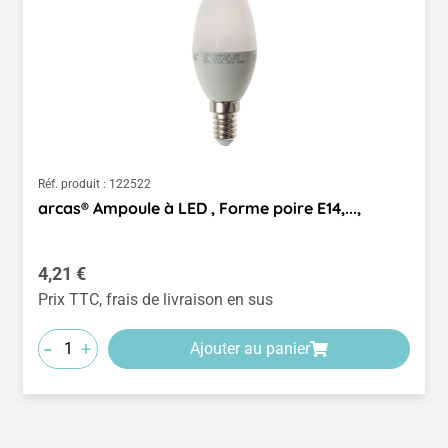
Réf. produit :
122522
arcas® Ampoule à LED , Forme poire E14,...,
Prix régulier :
4,21 €
Prix TTC, frais de livraison en sus
-
+
Ajouter au panier