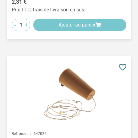
Prix régulier :
2,31 €
Prix TTC, frais de livraison en sus
-
+
Ajouter au panier
Réf. produit :
647026