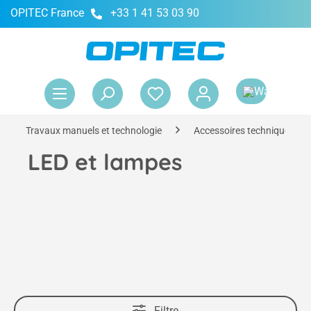
OPITEC France
+33 1 41 53 03 90
tenu principal
Le 
Travaux manuels et technologie
Accessoires techniques
LED et lampes
Filtre