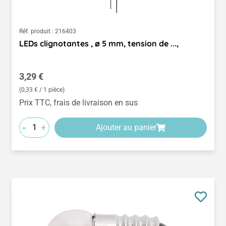
Réf. produit :
216403
LEDs clignotantes , ø 5 mm, tension de ...,
Prix régulier :
3,29 €
(0,33 € / 1 pièce)
Prix TTC, frais de livraison en sus
-
+
Ajouter au panier