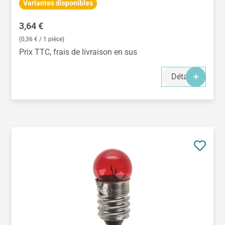
Variantes disponibles
Prix régulier :
3,64 €
(0,36 € / 1 pièce)
Prix TTC, frais de livraison en sus
Détails