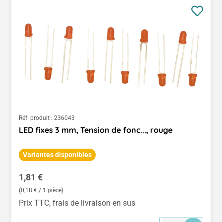
Réf. produit :
236043
LED fixes 3 mm, Tension de fonc..., rouge
Variantes disponibles
Prix régulier :
1,81 €
(0,18 € / 1 pièce)
Prix TTC, frais de livraison en sus