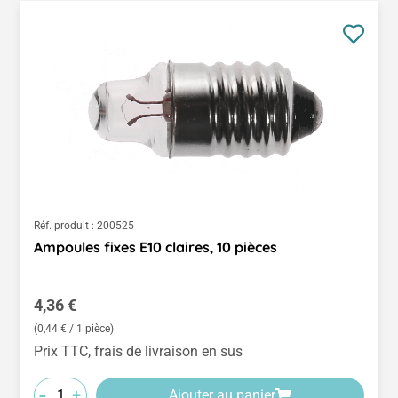
Réf. produit :
200525
Ampoules fixes E10 claires, 10 pièces
Prix régulier :
4,36 €
(0,44 € / 1 pièce)
Prix TTC, frais de livraison en sus
-
+
Ajouter au panier