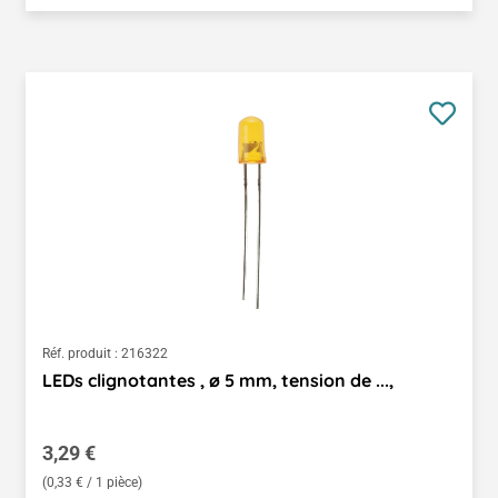
Réf. produit :
216322
LEDs clignotantes , ø 5 mm, tension de ...,
Prix régulier :
3,29 €
(0,33 € / 1 pièce)