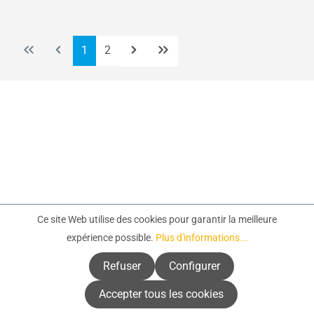
Page
Page
1
2
Ce site Web utilise des cookies pour garantir la meilleure
expérience possible.
Plus d'informations...
Service-Hotline
Refuser
Configurer
Infos & assistance
Accepter tous les cookies