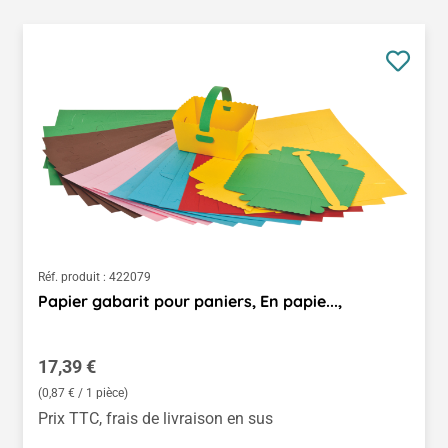
Réf. produit :
422079
Papier gabarit pour paniers, En papie...,
Prix régulier :
17,39 €
(0,87 € / 1 pièce)
Prix TTC, frais de livraison en sus