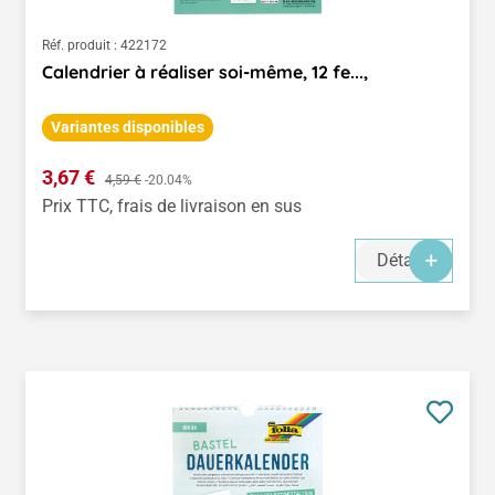
Réf. produit :
422172
Calendrier à réaliser soi-même, 12 fe...,
Variantes disponibles
Prix de vente :
3,67 €
Prix régulier :
4,59 €
-20.04%
Prix TTC, frais de livraison en sus
Détails