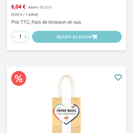
Prix de vente :
6,04 €
Prix régulier :
8,63 €
-30.01%
(0,60 € / 1 pièce)
Prix TTC, frais de livraison en sus
-
+
Ajouter au panier