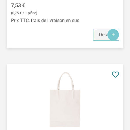
Prix régulier :
7,53 €
(0,75 € / 1 pièce)
Prix TTC, frais de livraison en sus
Détails