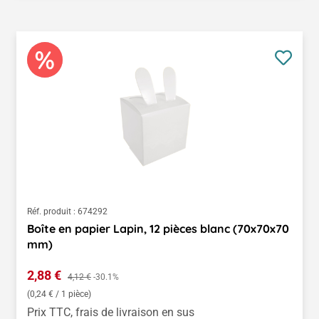
Réf. produit :
674292
Boîte en papier Lapin, 12 pièces blanc (70x70x70
mm)
Prix de vente :
2,88 €
Prix régulier :
4,12 €
-30.1%
(0,24 € / 1 pièce)
Prix TTC, frais de livraison en sus