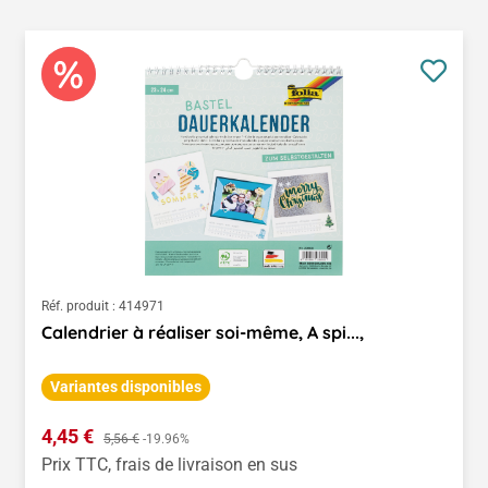
Réf. produit :
414971
Calendrier à réaliser soi-même, A spi...,
Variantes disponibles
Prix de vente :
4,45 €
Prix régulier :
5,56 €
-19.96%
Prix TTC, frais de livraison en sus