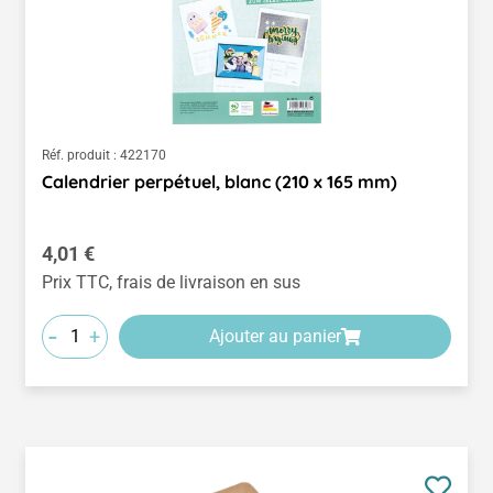
Réf. produit :
422170
Calendrier perpétuel, blanc (210 x 165 mm)
Prix régulier :
4,01 €
Prix TTC, frais de livraison en sus
-
+
Ajouter au panier