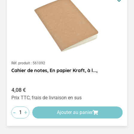
Réf. produit :
561092
Cahier de notes, En papier Kraft, à l...,
Prix régulier :
4,08 €
Prix TTC, frais de livraison en sus
-
+
Ajouter au panier