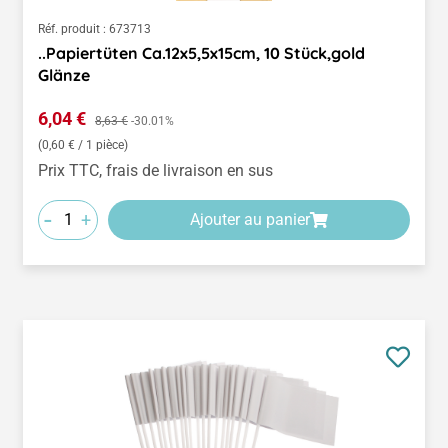
Réf. produit :
673713
..Papiertüten Ca.12x5,5x15cm, 10 Stück,gold
Glänze
Prix de vente :
6,04 €
Prix régulier :
8,63 €
-30.01%
(0,60 € / 1 pièce)
Prix TTC, frais de livraison en sus
-
+
Ajouter au panier