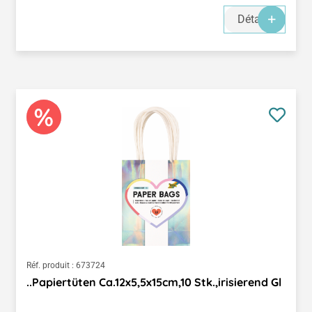
Détails
Réf. produit :
673724
..Papiertüten Ca.12x5,5x15cm,10 Stk.,irisierend Gl