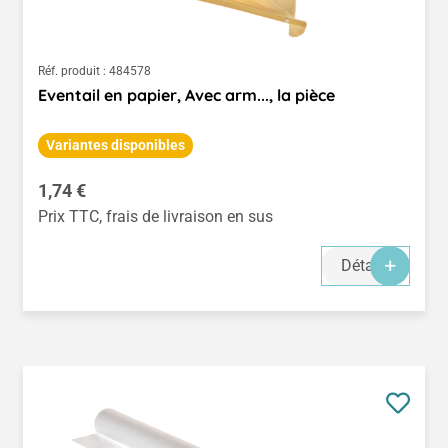
Réf. produit :
484578
Eventail en papier, Avec arm..., la pièce
Variantes disponibles
Prix régulier :
1,74 €
Prix TTC, frais de livraison en sus
Détails