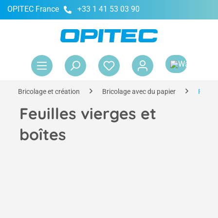
OPITEC France
+33 1 41 53 03 90
tenu principal
Le 
Bricolage et création
Bricolage avec du papier
Feuill
Feuilles vierges et
boîtes