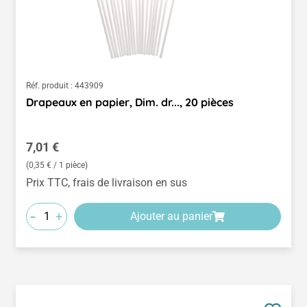
Réf. produit :
443909
Drapeaux en papier, Dim. dr..., 20 pièces
Prix régulier :
7,01 €
(0,35 € / 1 pièce)
Prix TTC, frais de livraison en sus
-
+
Ajouter au panier