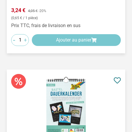
Prix de vente :
3,24 €
Prix régulier :
4,05 €
-20%
(0,65 € / 1 pièce)
Prix TTC, frais de livraison en sus
-
+
Ajouter au panier