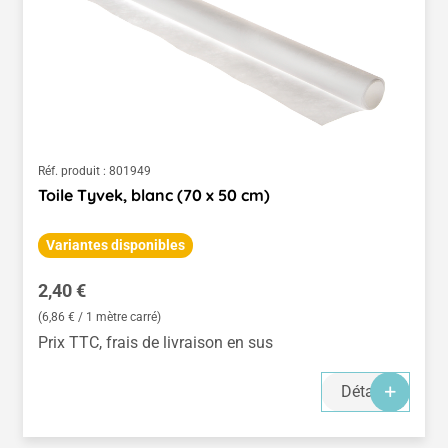
Réf. produit :
801949
Toile Tyvek, blanc (70 x 50 cm)
Variantes disponibles
Prix régulier :
2,40 €
(6,86 € / 1 mètre carré)
Prix TTC, frais de livraison en sus
Détails