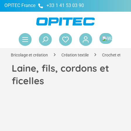
OPITEC France
+33 1 41 53 03 90
tenu principal
Le 
Bricolage et création
Création textile
Crochet et trico
Laine, fils, cordons et
ficelles