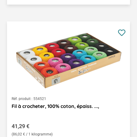
Réf. produit :
554521
Fil à crocheter, 100% coton, épaiss. ...,
Prix régulier :
41,29 €
(86,02 € / 1 kilogramme)