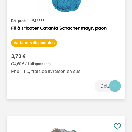
Réf. produit :
542555
Fil à tricoter Catania Schachenmayr, paon
Variantes disponibles
Prix régulier :
3,73 €
(74,60 € / 1 kilogramme)
Prix TTC, frais de livraison en sus
Détails