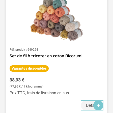
Réf. produit :
649224
Set de fil à tricoter en coton Ricorumi ...
Variantes disponibles
Prix régulier :
38,93 €
(77,86 € / 1 kilogramme)
Prix TTC, frais de livraison en sus
Détails