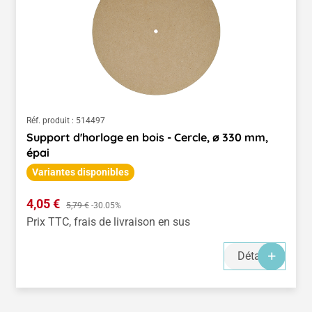
Réf. produit :
514497
Support d'horloge en bois - Cercle, ø 330 mm,
épai
Variantes disponibles
Prix de vente :
4,05 €
Prix régulier :
5,79 €
-30.05%
Prix TTC, frais de livraison en sus
Détails