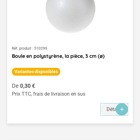
Réf. produit :
510299
Boule en polystyrène, la pièce, 3 cm (ø)
Variantes disponibles
Prix régulier :
De
0,30 €
Prix TTC, frais de livraison en sus
Détails