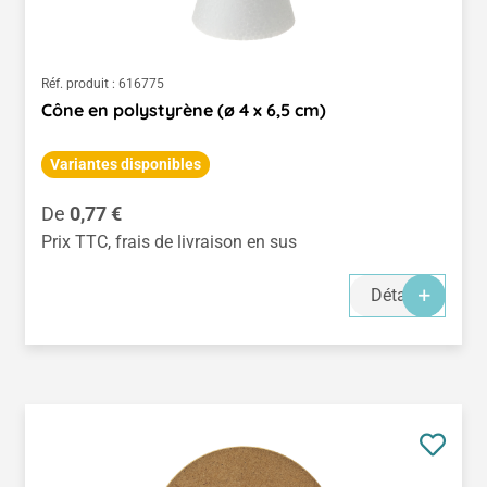
Réf. produit :
616775
Cône en polystyrène (ø 4 x 6,5 cm)
Variantes disponibles
Prix régulier :
De
0,77 €
Prix TTC, frais de livraison en sus
Détails