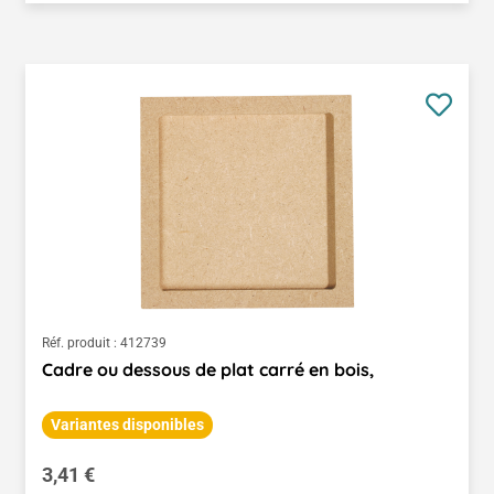
Réf. produit :
412739
Cadre ou dessous de plat carré en bois,
Variantes disponibles
Prix régulier :
3,41 €