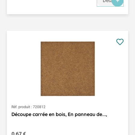
Détails
Réf. produit :
720812
Découpe carrée en bois, En panneau de...,
Prix régulier :
0,67 €