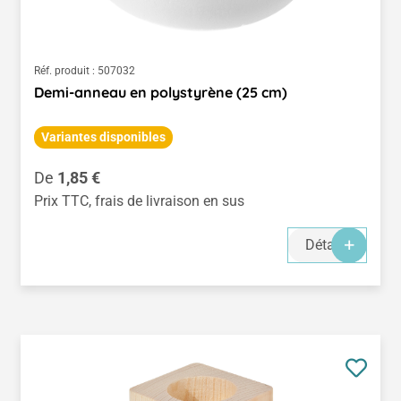
Réf. produit :
507032
Demi-anneau en polystyrène (25 cm)
Variantes disponibles
Prix régulier :
De
1,85 €
Prix TTC, frais de livraison en sus
Détails