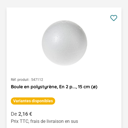
Réf. produit :
547112
Boule en polystyrène, En 2 p..., 15 cm (ø)
Variantes disponibles
Prix régulier :
De
2,16 €
Prix TTC, frais de livraison en sus