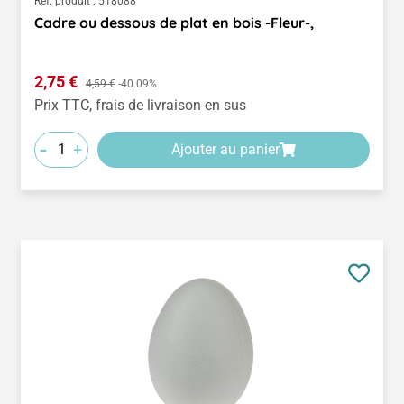
Réf. produit :
518088
Cadre ou dessous de plat en bois -Fleur-,
Prix de vente :
2,75 €
Prix régulier :
4,59 €
-40.09%
Prix TTC, frais de livraison en sus
-
+
Ajouter au panier