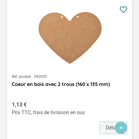
Réf. produit :
592055
Coeur en bois avec 2 trous (160 x 135 mm)
Prix régulier :
1,13 €
Prix TTC, frais de livraison en sus
Détails