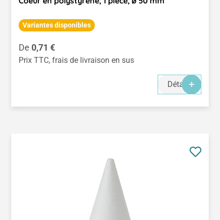
Coeur en polystyrène, 1 pièce, ø 50 mm
Variantes disponibles
Prix régulier :
De
0,71 €
Prix TTC, frais de livraison en sus
Détails