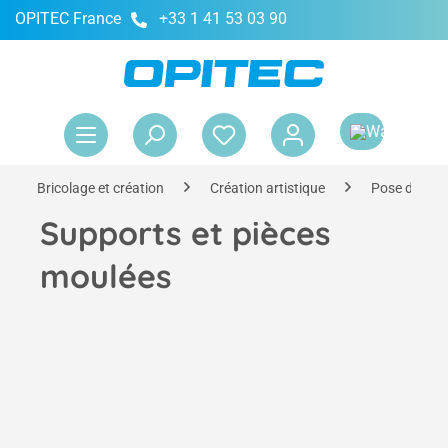
OPITEC France
+33 1 41 53 03 90
tenu principal
Le 
Bricolage et création
Création artistique
Pose de mo
Supports et pièces
moulées