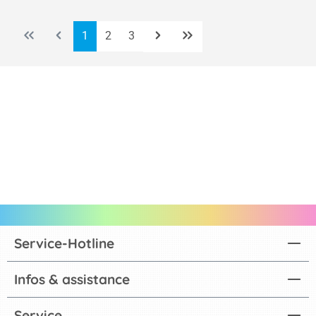
Page
Page
Page
1
2
3
Service-Hotline
Infos & assistance
Service