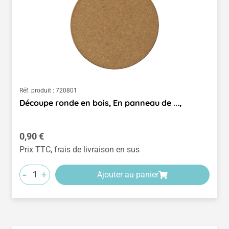
Réf. produit :
720801
Découpe ronde en bois, En panneau de ...,
Prix régulier :
0,90 €
Prix TTC, frais de livraison en sus
-
+
Ajouter au panier