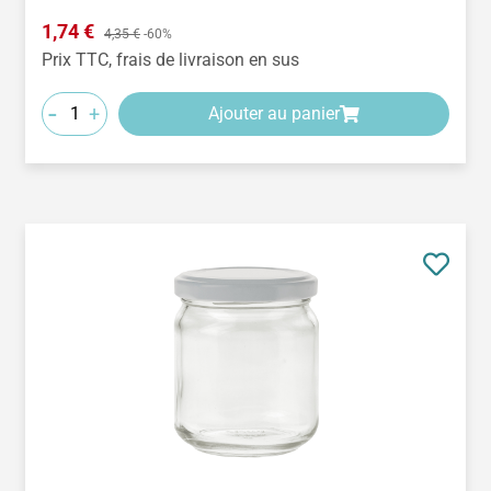
Prix de vente :
1,74 €
Prix régulier :
4,35 €
-60%
Prix TTC, frais de livraison en sus
-
+
Ajouter au panier