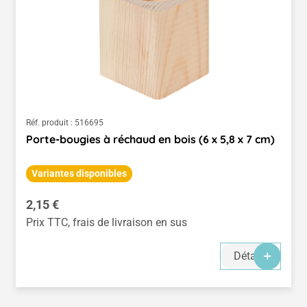
Réf. produit :
516695
Porte-bougies à réchaud en bois (6 x 5,8 x 7 cm)
Variantes disponibles
Prix régulier :
2,15 €
Prix TTC, frais de livraison en sus
Détails