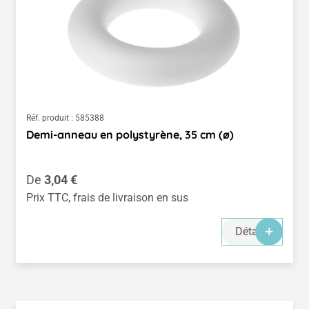
Réf. produit :
585388
Demi-anneau en polystyrène, 35 cm (ø)
Prix régulier :
De
3,04 €
Prix TTC, frais de livraison en sus
Détails