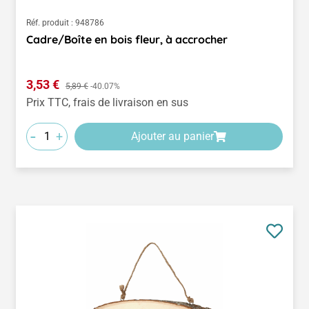
Réf. produit :
948786
Cadre/Boîte en bois fleur, à accrocher
Prix de vente :
3,53 €
Prix régulier :
5,89 €
-40.07%
Prix TTC, frais de livraison en sus
-
+
Ajouter au panier