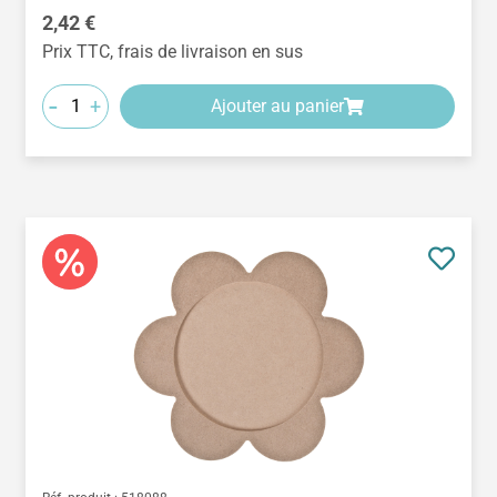
Prix régulier :
2,42 €
Prix TTC, frais de livraison en sus
-
+
Ajouter au panier