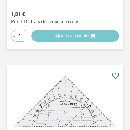
Prix régulier :
1,81 €
Prix TTC, frais de livraison en sus
-
+
Ajouter au panier