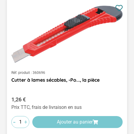
Réf. produit :
360696
Cutter à lames sécables, -Po..., la pièce
Prix régulier :
1,26 €
Prix TTC, frais de livraison en sus
-
+
Ajouter au panier