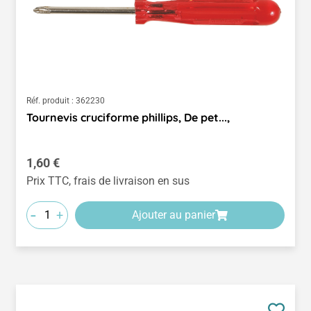
Réf. produit :
362230
Tournevis cruciforme phillips, De pet...,
Prix régulier :
1,60 €
Prix TTC, frais de livraison en sus
-
+
Ajouter au panier