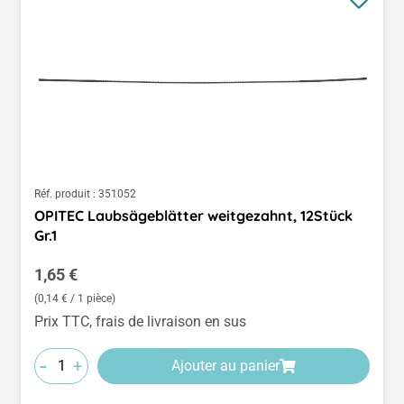
Réf. produit :
351052
OPITEC Laubsägeblätter weitgezahnt, 12Stück
Gr.1
Prix régulier :
1,65 €
(0,14 € / 1 pièce)
Prix TTC, frais de livraison en sus
-
+
Ajouter au panier