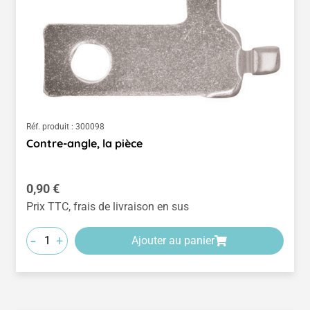
Réf. produit :
300098
Contre-angle, la pièce
Prix régulier :
0,90 €
Prix TTC, frais de livraison en sus
-
+
Ajouter au panier