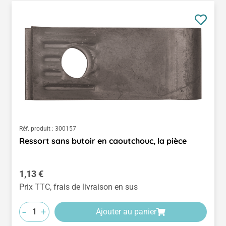
Réf. produit :
300157
Ressort sans butoir en caoutchouc, la pièce
Prix régulier :
1,13 €
Prix TTC, frais de livraison en sus
-
+
Ajouter au panier