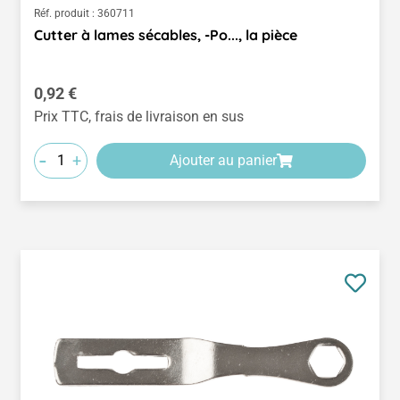
Réf. produit :
360711
Cutter à lames sécables, -Po..., la pièce
Prix régulier :
0,92 €
Prix TTC, frais de livraison en sus
-
+
Ajouter au panier