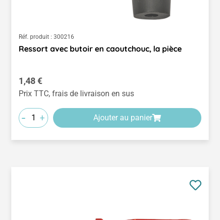
Réf. produit :
300216
Ressort avec butoir en caoutchouc, la pièce
Prix régulier :
1,48 €
Prix TTC, frais de livraison en sus
-
+
Ajouter au panier