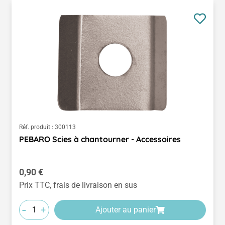
Réf. produit :
300113
PEBARO Scies à chantourner - Accessoires
Prix régulier :
0,90 €
Prix TTC, frais de livraison en sus
-
+
Ajouter au panier