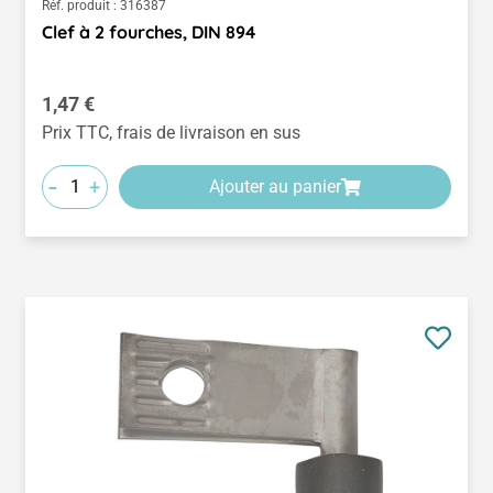
Réf. produit :
316387
Clef à 2 fourches, DIN 894
Prix régulier :
1,47 €
Prix TTC, frais de livraison en sus
-
+
Ajouter au panier