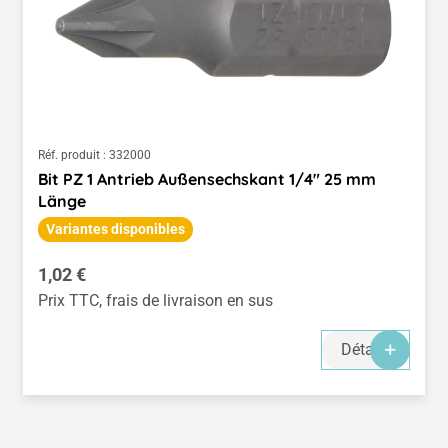
Réf. produit :
332000
Bit PZ 1 Antrieb Außensechskant 1/4" 25 mm
Länge
Variantes disponibles
Prix régulier :
1,02 €
Prix TTC, frais de livraison en sus
Détails