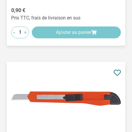
Prix régulier :
0,90 €
Prix TTC, frais de livraison en sus
-
+
Ajouter au panier