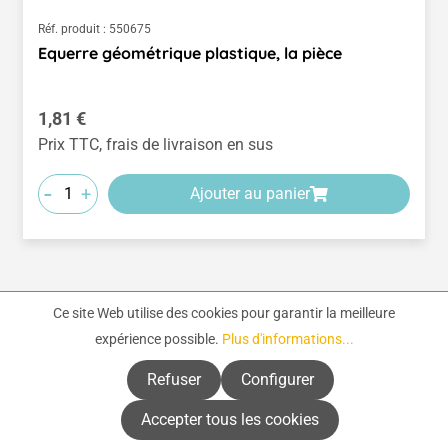
Réf. produit :
550675
Equerre géométrique plastique, la pièce
Prix régulier :
1,81 €
Prix TTC, frais de livraison en sus
-
+
Ajouter au panier
Ce site Web utilise des cookies pour garantir la meilleure
Page
Page
Page
Page
Page
1
2
3
4
5
expérience possible.
Plus d'informations...
Refuser
Configurer
Accepter tous les cookies