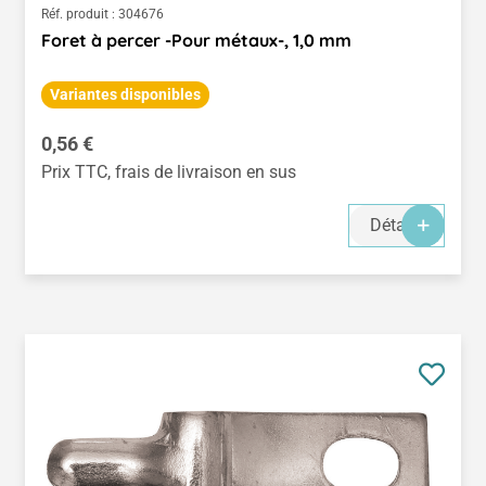
Réf. produit :
304676
Foret à percer -Pour métaux-, 1,0 mm
Variantes disponibles
Prix régulier :
0,56 €
Prix TTC, frais de livraison en sus
Détails