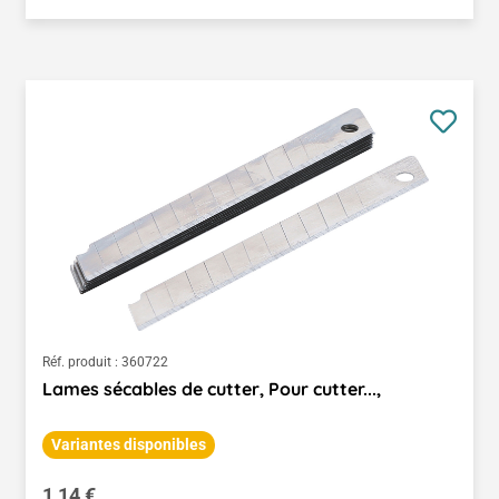
Réf. produit :
360722
Lames sécables de cutter, Pour cutter...,
Variantes disponibles
Prix régulier :
1,14 €