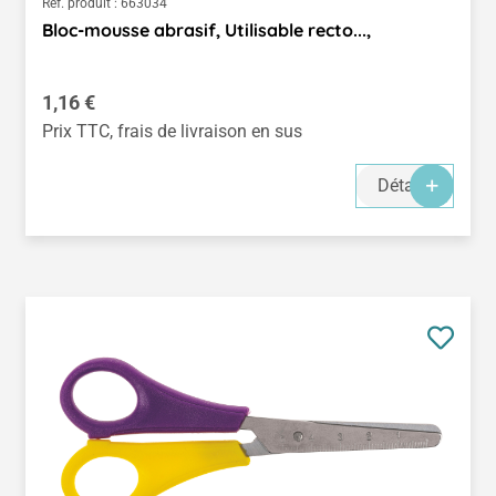
Réf. produit :
663034
Bloc-mousse abrasif, Utilisable recto...,
Prix régulier :
1,16 €
Prix TTC, frais de livraison en sus
Détails