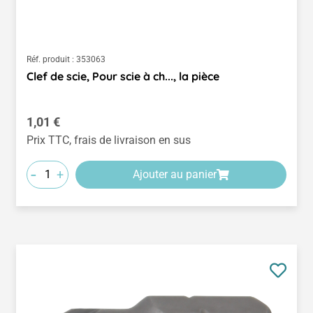
Réf. produit :
353063
Clef de scie, Pour scie à ch..., la pièce
Prix régulier :
1,01 €
Prix TTC, frais de livraison en sus
-
+
Ajouter au panier