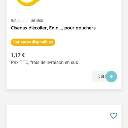
Réf. produit :
361500
Ciseaux d'écolier, En a..., pour gauchers
Variantes disponibles
Prix régulier :
1,17 €
Prix TTC, frais de livraison en sus
Détails