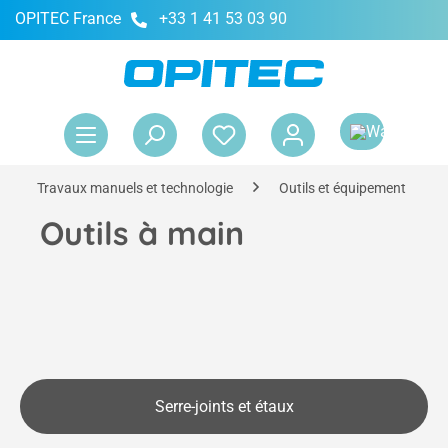
OPITEC France
+33 1 41 53 03 90
tenu principal
Le 
Travaux manuels et technologie
Outils et équipement
Outils à main
Serre-joints et étaux