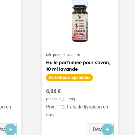
Réf. produit :
481178
Huile parfumée pour savon,
10 ml lavande
Variantes disponibles
Prix régulier :
6,66 €
(666,00 € / 1 litre)
son en
Prix TTC, frais de livraison en
sus
tails
Détails