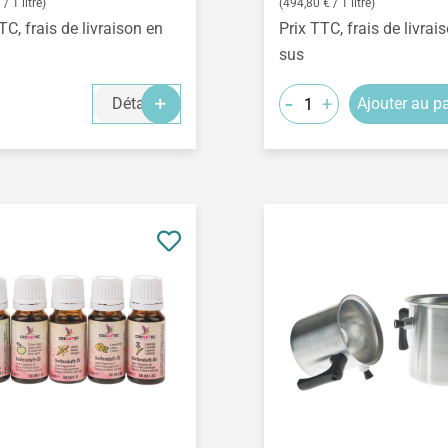
/ 1 litre)
(494,80 € / 1 litre)
TC, frais de livraison en
Prix TTC, frais de livrai
sus
-
+
Détails
Ajouter au p