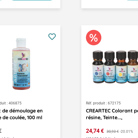
duit :
406875
Réf. produit :
672175
t de démoulage en
CREARTEC Colorant p
e de coulée, 100 ml
résine, Teinte...,
égulier :
Prix de vente :
€
24,74 €
Prix régulier :
30,93 €
-20.01%