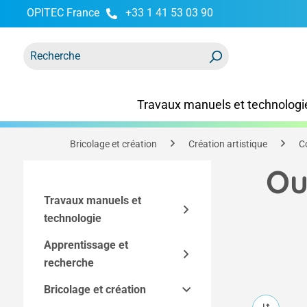
OPITEC France
+33 1 41 53 03 90
recherche
Passer à la navigation principale
Travaux manuels et technologi
Bricolage et création
Création artistique
C
Ou
Travaux manuels et
technologie
Apprentissage et
Kits
recherche
Accessoires techniques
Kits Easy-Line
Bricolage et création
Modèles techniques et
Kits par technique
Outils et équipement
Composants des kits