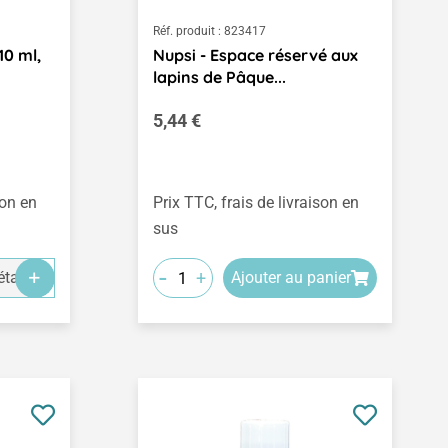
Réf. produit :
823417
10 ml,
Nupsi - Espace réservé aux
lapins de Pâque...
Prix régulier :
5,44 €
son en
Prix TTC, frais de livraison en
sus
-
+
tails
Ajouter au panier