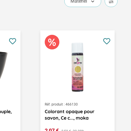
Matériel
Réf. produit :
466130
ouple,
Colorant opaque pour
savon, Ce c..., moka
Prix de vente :
2,07 €
Prix régulier :