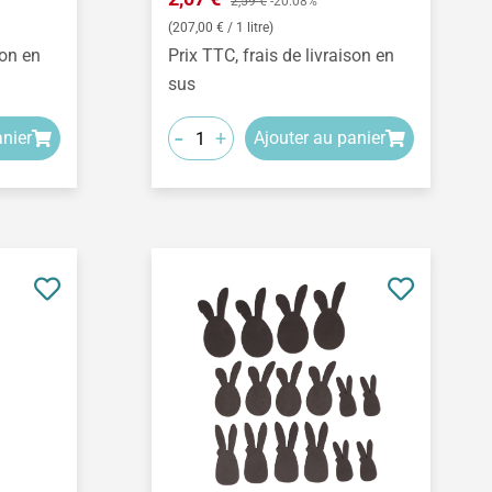
2,59 €
-20.08%
(207,00 € / 1 litre)
son en
Prix TTC, frais de livraison en
sus
-
+
anier
Ajouter au panier