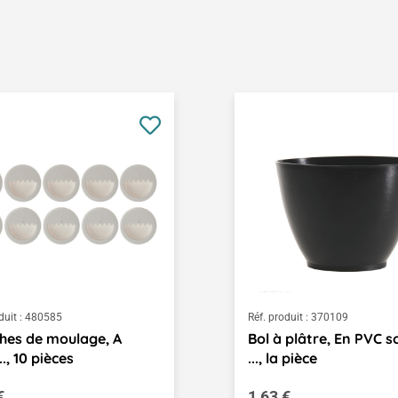
duit :
480585
Réf. produit :
370109
hes de moulage, A
Bol à plâtre, En PVC s
.., 10 pièces
..., la pièce
égulier :
Prix régulier :
€
1,63 €