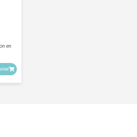
son en
anier