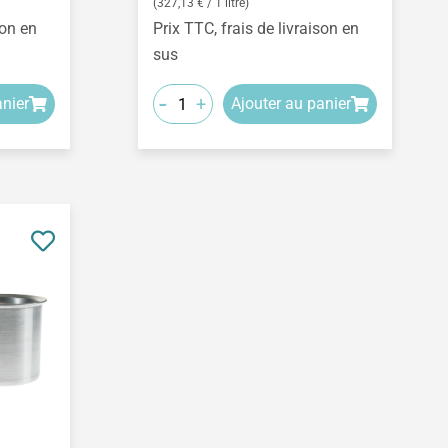
(327,13 € / 1 litre)
son en
Prix TTC, frais de livraison en
sus
-
+
anier
Ajouter au panier