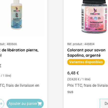
duit :
480666
Réf. produit :
446804
 de libération pierre,
Colorant pour savon
l
Sapolina, argenté
Variantes disponibles
égulier :
€
Prix régulier :
6,48 €
/ 1 litre)
(324,00 € / 1 litre)
TC, frais de livraison en
Prix TTC, frais de livrai
sus
+
Ajouter au panier
Dé