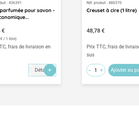
duit :
436391
Réf. produit :
486570
 parfumée pour savon -
Creuset à cire (1 litre)
conomique...
égulier :
Prix régulier :
 €
48,78 €
€ / 1 litre)
TC, frais de livraison en
Prix TTC, frais de livrai
sus
-
+
Détails
Ajouter au p