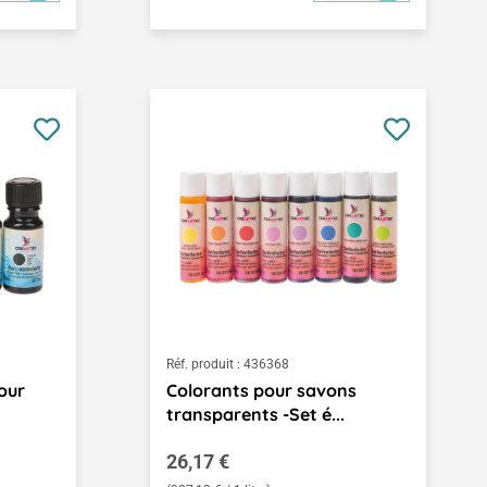
Réf. produit :
436368
our
Colorants pour savons
transparents -Set é...
Prix régulier :
26,17 €