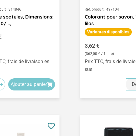
duit :
314846
Réf. produit :
497104
e spatules, Dimensions:
Colorant pour savon, 
0/...,
lilas
Variantes disponibles
égulier :
€
Prix régulier :
3,62 €
(362,00 € / 1 litre)
TC, frais de livraison en
Prix TTC, frais de livrai
sus
+
Ajouter au panier
Dé