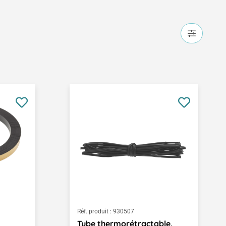
Réf. produit :
930507
Tube thermorétractable,