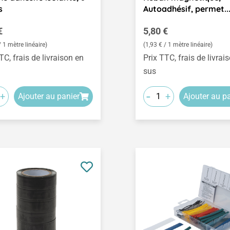
s
Autoadhésif, permet...
égulier :
Prix régulier :
€
5,80 €
/ 1 mètre linéaire)
(1,93 € / 1 mètre linéaire)
TC, frais de livraison en
Prix TTC, frais de livrai
sus
-
+
+
Ajouter au panier
Ajouter au p