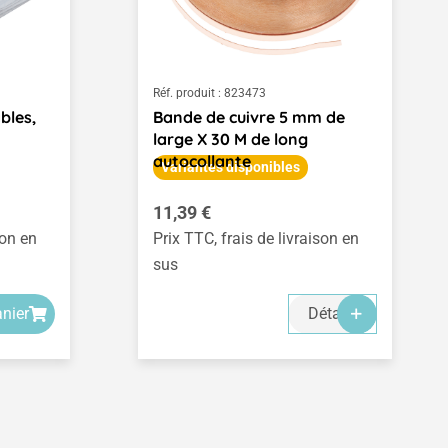
Réf. produit :
823473
bles,
Bande de cuivre 5 mm de
large X 30 M de long
autocollante
Variantes disponibles
Prix régulier :
11,39 €
son en
Prix TTC, frais de livraison en
sus
anier
Détails