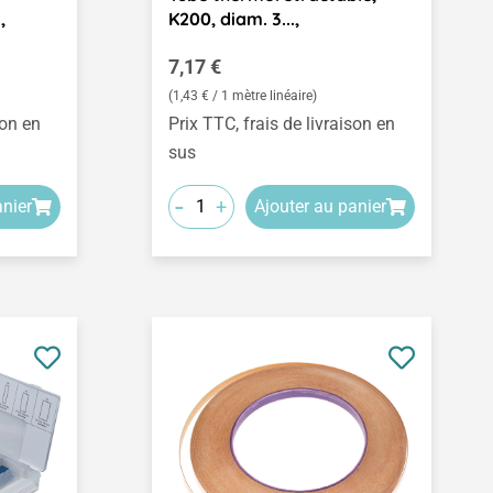
,
K200, diam. 3...,
Prix régulier :
7,17 €
(1,43 € / 1 mètre linéaire)
son en
Prix TTC, frais de livraison en
sus
-
+
anier
Ajouter au panier