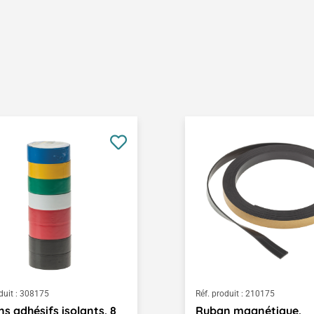
duit :
308175
Réf. produit :
210175
s adhésifs isolants, 8
Ruban magnétique,