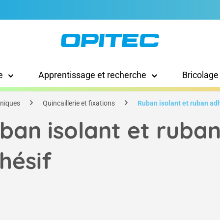
e
Apprentissage et recherche
Bricolage
hniques
Quincaillerie et fixations
Ruban isolant et ruban ad
ban isolant et ruba
hésif