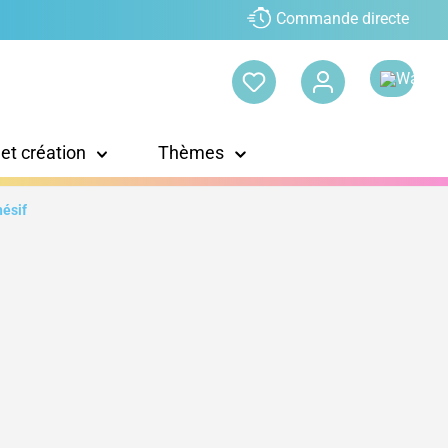
Commande directe
 et création
Thèmes
hésif
n