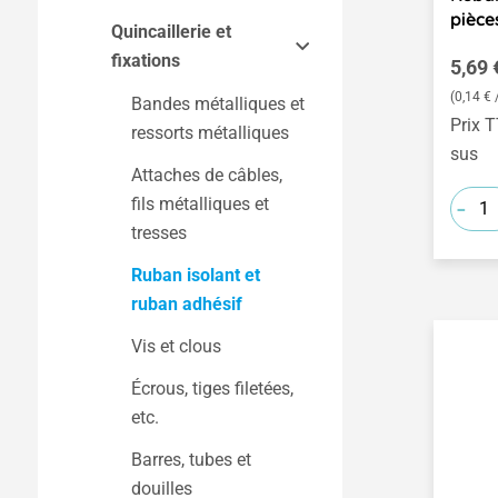
Jeux de construction
pièce
Quincaillerie et
Mouvements
Kits saisonniers
fixations
d'horlogerie
Prix r
5,69 
(0,14 € 
Aiguilles et cadrans
Bandes métalliques et
Prix T
ressorts métalliques
sus
Attaches de câbles,
-
fils métalliques et
tresses
Ruban isolant et
ruban adhésif
Vis et clous
Écrous, tiges filetées,
etc.
Barres, tubes et
douilles