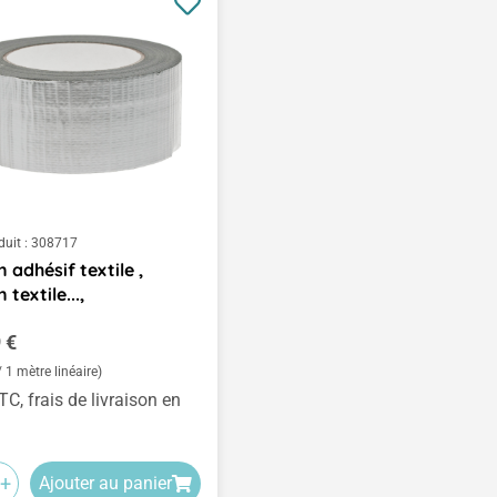
duit :
308717
 adhésif textile ,
textile...,
égulier :
 €
/ 1 mètre linéaire)
TC, frais de livraison en
+
Ajouter au panier