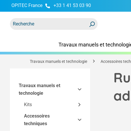
OPITEC France
+33 1 41 53 03 90
recherche
Passer à la navigation principale
Travaux manuels et technologi
Travaux manuels et technologie
Accessoires tec
Ru
Travaux manuels et
ad
technologie
Kits
Accessoires
Kits Easy-Line
techniques
Kits par technique