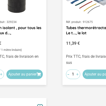
duit :
329234
Réf. produit :
912675
 isolant , pour tous les
Tubes thermorétracta
x d...,
Le t..., le lot
égulier :
Prix régulier :
€
11,39 €
/ 1 mètre linéaire)
TC, frais de livraison en
Prix TTC, frais de livrai
sus
-
+
+
Ajouter au panier
Ajouter au p