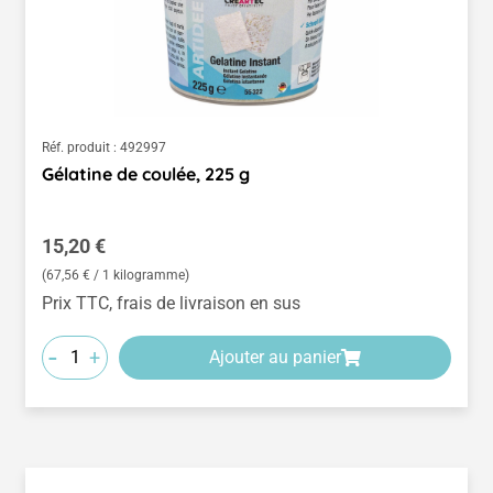
Réf. produit :
492997
Gélatine de coulée, 225 g
Prix régulier :
15,20 €
(67,56 € / 1 kilogramme)
Prix TTC, frais de livraison en sus
-
+
Ajouter au panier