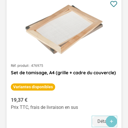
Réf. produit :
476975
Set de tamisage, A4 (grille + cadre du couvercle)
Variantes disponibles
Prix régulier :
19,37 €
Prix TTC, frais de livraison en sus
Détails