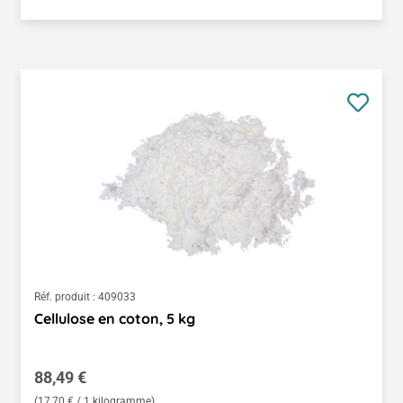
Réf. produit :
409033
Cellulose en coton, 5 kg
Prix régulier :
88,49 €
(17,70 € / 1 kilogramme)