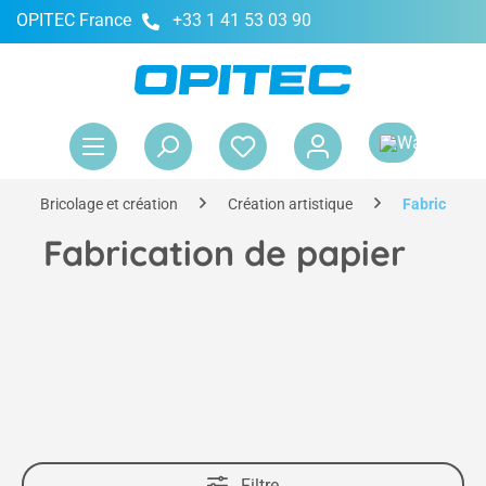
OPITEC France
+33 1 41 53 03 90
tenu principal
Le 
Bricolage et création
Création artistique
Fabrication
Fabrication de papier
Filtre