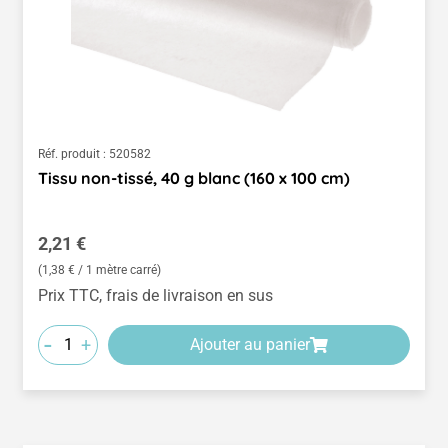
Réf. produit :
520582
Tissu non-tissé, 40 g blanc (160 x 100 cm)
Prix régulier :
2,21 €
(1,38 € / 1 mètre carré)
Prix TTC, frais de livraison en sus
-
+
Ajouter au panier