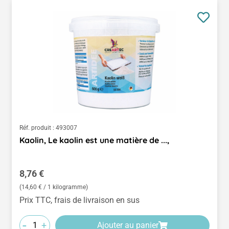
Réf. produit :
493007
Kaolin, Le kaolin est une matière de ...,
Prix régulier :
8,76 €
(14,60 € / 1 kilogramme)
Prix TTC, frais de livraison en sus
-
+
Ajouter au panier