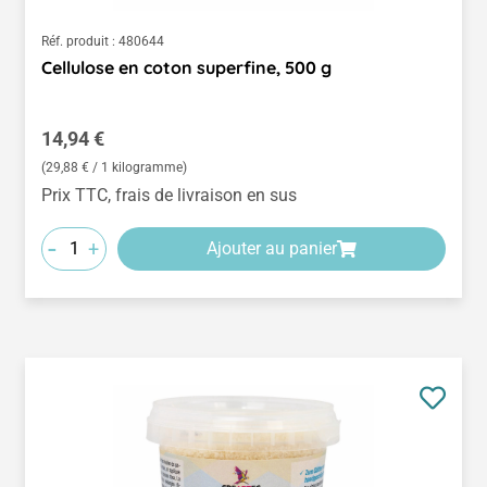
Réf. produit :
480644
Cellulose en coton superfine, 500 g
Prix régulier :
14,94 €
(29,88 € / 1 kilogramme)
Prix TTC, frais de livraison en sus
-
+
Ajouter au panier