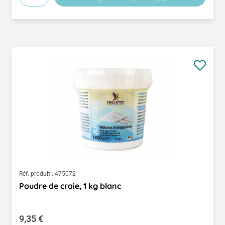
Réf. produit :
475072
Poudre de craie, 1 kg blanc
Prix régulier :
9,35 €