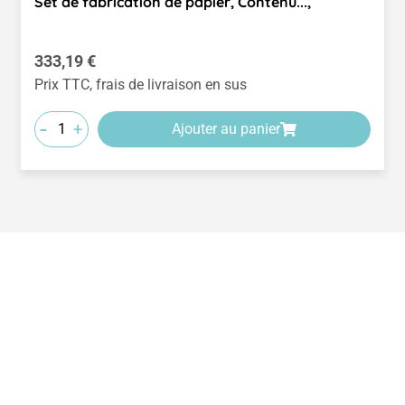
Set de fabrication de papier, Contenu...,
Prix régulier :
333,19 €
Prix TTC, frais de livraison en sus
-
+
Ajouter au panier