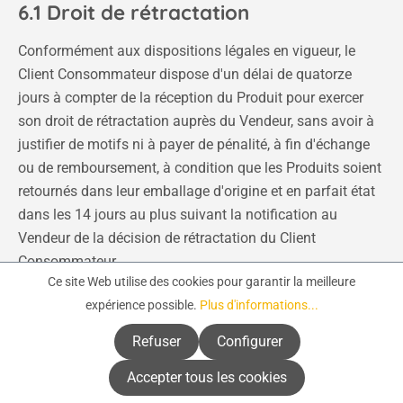
6.1 Droit de rétractation
Conformément aux dispositions légales en vigueur, le
Client Consommateur dispose d'un délai de quatorze
jours à compter de la réception du Produit pour exercer
son droit de rétractation auprès du Vendeur, sans avoir à
justifier de motifs ni à payer de pénalité, à fin d'échange
ou de remboursement, à condition que les Produits soient
retournés dans leur emballage d'origine et en parfait état
dans les 14 jours au plus suivant la notification au
Vendeur de la décision de rétractation du Client
Consommateur.
Ce site Web utilise des cookies pour garantir la meilleure
expérience possible.
Plus d'informations...
Les retours sont à effectuer dans leur état d'origine et
complets (emballage, accessoires, notice...) permettant
Refuser
Configurer
leur remise sur le marché à l'état neuf, accompagnés de la
Accepter tous les cookies
facture d'achat.
Les Produits endommagés, salis ou incomplets ne sont