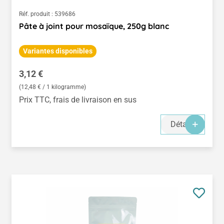
Réf. produit :
539686
Pâte à joint pour mosaïque, 250g blanc
Variantes disponibles
Prix régulier :
3,12 €
(12,48 € / 1 kilogramme)
Prix TTC, frais de livraison en sus
Détails