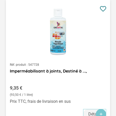
Réf. produit :
547728
Imperméabilisant à joints, Destiné à ...,
Prix régulier :
9,35 €
(93,50 € / 1 litre)
Prix TTC, frais de livraison en sus
Détails