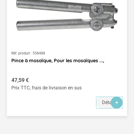
Réf. produit :
558488
Pince à mosaïque, Pour les mosaïques ...,
Prix régulier :
47,59 €
Prix TTC, frais de livraison en sus
Détails