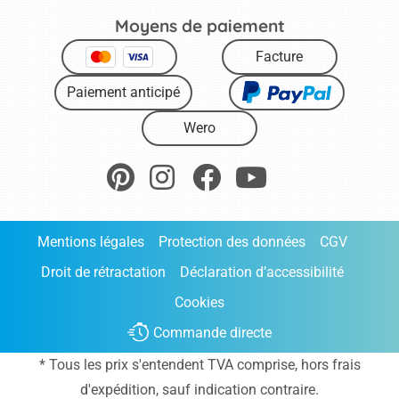
Moyens de paiement
Facture
Paiement anticipé
Wero
Mentions légales
Protection des données
CGV
Droit de rétractation
Déclaration d’accessibilité
Cookies
Commande directe
* Tous les prix s'entendent TVA comprise, hors frais
d'expédition
, sauf indication contraire.