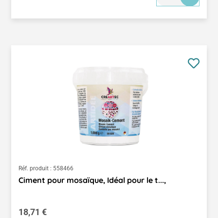
Réf. produit :
558466
Ciment pour mosaïque, Idéal pour le t...,
Prix régulier :
18,71 €