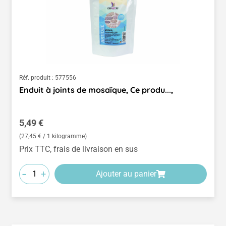
Réf. produit :
577556
Enduit à joints de mosaïque, Ce produ...,
Prix régulier :
5,49 €
(27,45 € / 1 kilogramme)
Prix TTC, frais de livraison en sus
-
+
Ajouter au panier