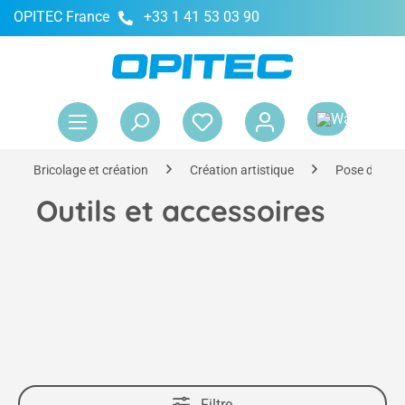
OPITEC France
+33 1 41 53 03 90
tenu principal
Le 
Bricolage et création
Création artistique
Pose de mo
Outils et accessoires
Filtre