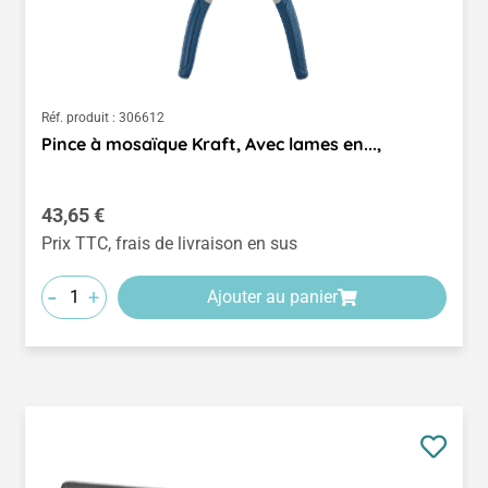
Réf. produit :
306612
Pince à mosaïque Kraft, Avec lames en...,
Prix régulier :
43,65 €
Prix TTC, frais de livraison en sus
-
+
Ajouter au panier