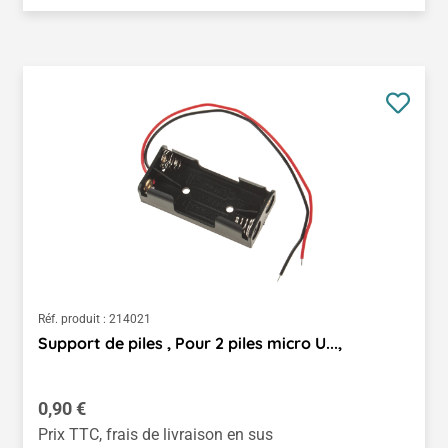
Réf. produit :
214021
Support de piles , Pour 2 piles micro U...,
Prix régulier :
0,90 €
Prix TTC, frais de livraison en sus