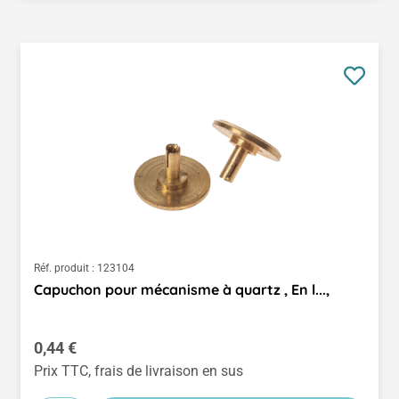
Réf. produit :
123104
Capuchon pour mécanisme à quartz , En l...,
Prix régulier :
0,44 €
Prix TTC, frais de livraison en sus