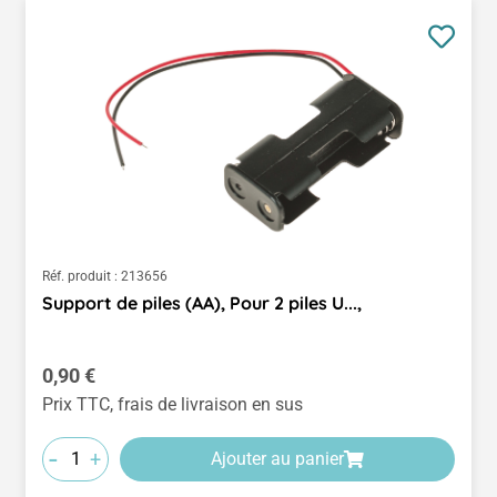
Réf. produit :
213656
Support de piles (AA), Pour 2 piles U...,
Prix régulier :
0,90 €
Prix TTC, frais de livraison en sus
-
+
Ajouter au panier