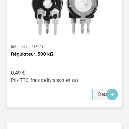
Réf. produit :
216931
Régulateur, 500 kΩ
Prix régulier :
0,49 €
Prix TTC, frais de livraison en sus
Détails