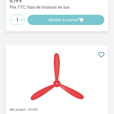
Prix régulier :
0,79 €
Prix TTC, frais de livraison en sus
-
+
Ajouter au panier
Réf. produit :
181457