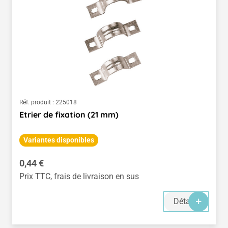
Réf. produit :
225018
Etrier de fixation (21 mm)
Variantes disponibles
Prix régulier :
0,44 €
Prix TTC, frais de livraison en sus
Détails