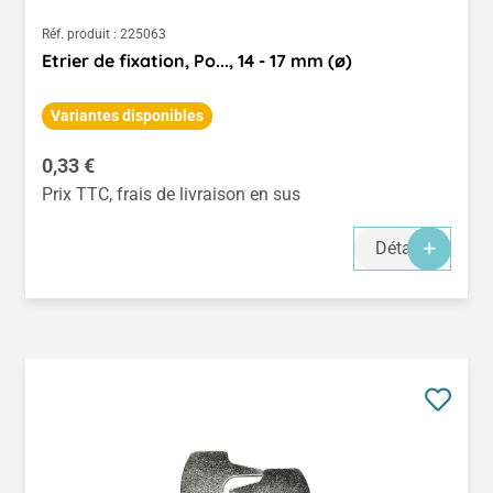
Réf. produit :
225063
Etrier de fixation, Po..., 14 - 17 mm (ø)
Variantes disponibles
Prix régulier :
0,33 €
Prix TTC, frais de livraison en sus
Détails