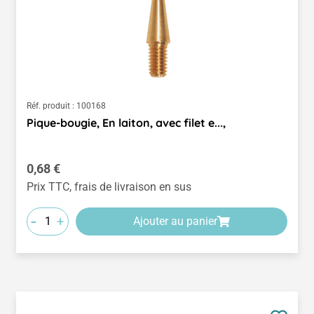
Réf. produit :
100168
Pique-bougie, En laiton, avec filet e...,
Prix régulier :
0,68 €
Prix TTC, frais de livraison en sus
-
+
Ajouter au panier