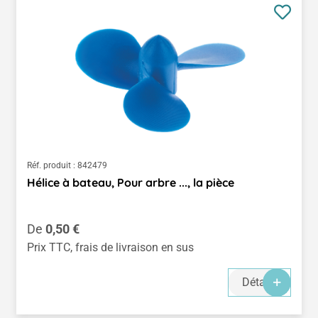
Réf. produit :
842479
Hélice à bateau, Pour arbre ..., la pièce
Prix régulier :
De
0,50 €
Prix TTC, frais de livraison en sus
Détails