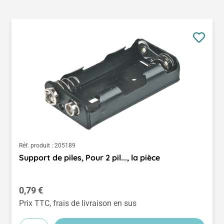
Réf. produit :
205189
Support de piles, Pour 2 pil..., la pièce
Prix régulier :
0,79 €
Prix TTC, frais de livraison en sus