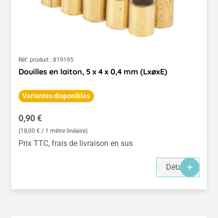
Réf. produit :
819195
Douilles en laiton, 5 x 4 x 0,4 mm (LxøxE)
Variantes disponibles
Prix régulier :
0,90 €
(18,00 € / 1 mètre linéaire)
Prix TTC, frais de livraison en sus
Détails