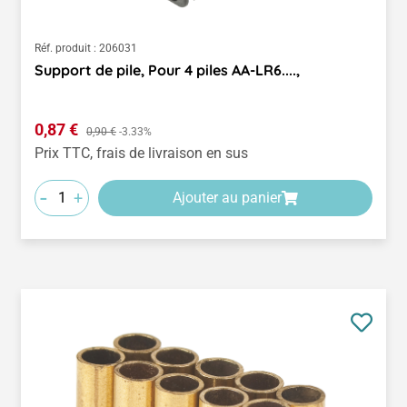
Réf. produit :
206031
Support de pile, Pour 4 piles AA-LR6....,
Prix de vente :
0,87 €
Prix régulier :
0,90 €
-3.33%
Prix TTC, frais de livraison en sus
-
+
Ajouter au panier