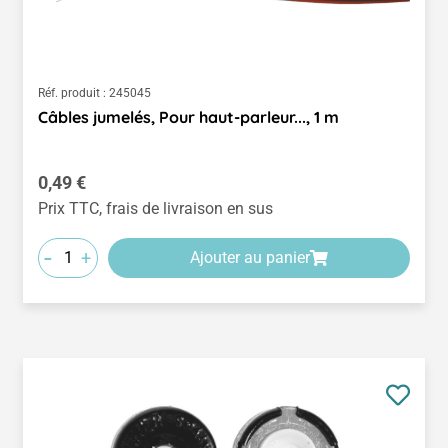
Réf. produit :
245045
Câbles jumelés, Pour haut-parleur..., 1 m
Prix régulier :
0,49 €
Prix TTC, frais de livraison en sus
-
+
Ajouter au panier