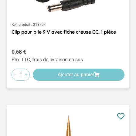
Réf. produit :
218704
Clip pour pile 9 V avec fiche creuse CC, 1 pièce
Prix régulier :
0,68 €
Prix TTC, frais de livraison en sus
-
+
Ajouter au panier