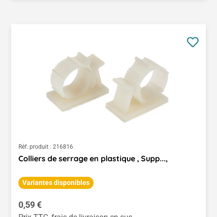
Réf. produit :
216816
Colliers de serrage en plastique , Supp...,
Variantes disponibles
Prix régulier :
0,59 €