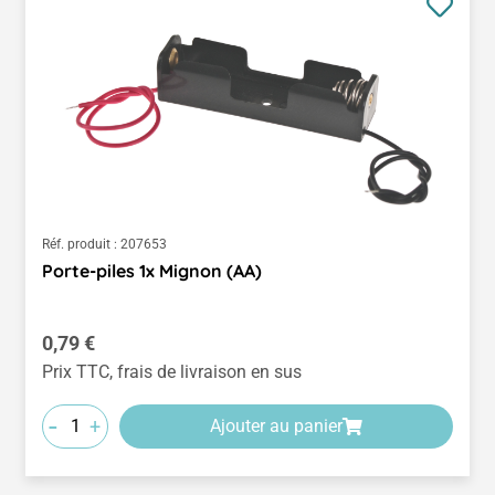
Réf. produit :
207653
Porte-piles 1x Mignon (AA)
Prix régulier :
0,79 €
Prix TTC, frais de livraison en sus
-
+
Ajouter au panier