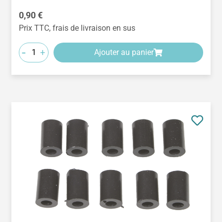
Prix régulier :
0,90 €
Prix TTC, frais de livraison en sus
-
+
Ajouter au panier