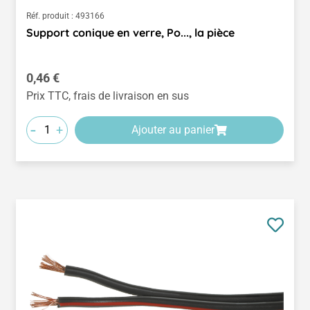
Réf. produit :
493166
Support conique en verre, Po..., la pièce
Prix régulier :
0,46 €
Prix TTC, frais de livraison en sus
-
+
Ajouter au panier