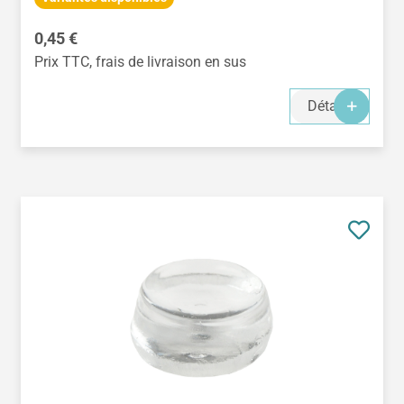
Prix régulier :
0,45 €
Prix TTC, frais de livraison en sus
Détails