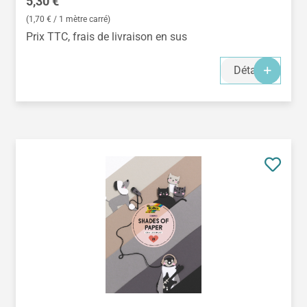
Prix régulier :
5,30 €
(1,70 € / 1 mètre carré)
Prix TTC, frais de livraison en sus
Détails