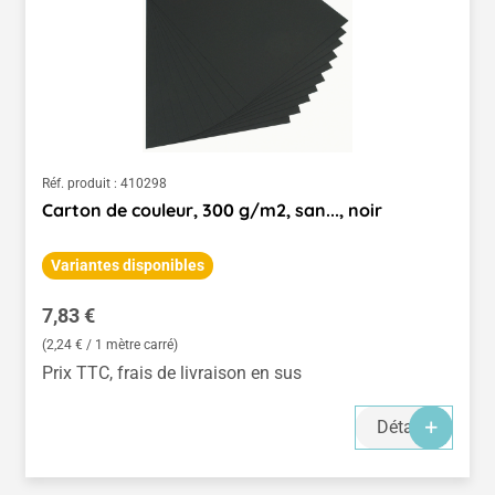
Réf. produit :
410298
Carton de couleur, 300 g/m2, san..., noir
Variantes disponibles
Prix régulier :
7,83 €
(2,24 € / 1 mètre carré)
Prix TTC, frais de livraison en sus
Détails