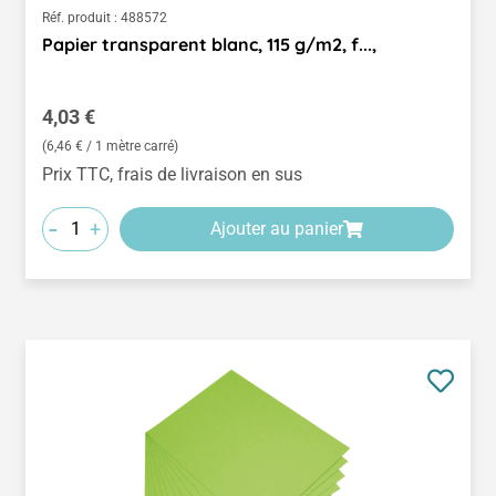
Réf. produit :
488572
Papier transparent blanc, 115 g/m2, f...,
Prix régulier :
4,03 €
(6,46 € / 1 mètre carré)
Prix TTC, frais de livraison en sus
-
+
Ajouter au panier