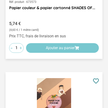
Réf. produit :
673573
Papier couleur & papier cartonné SHADES OF...
Prix régulier :
5,74 €
(4,60 € / 1 mètre carré)
Prix TTC, frais de livraison en sus
-
+
Ajouter au panier