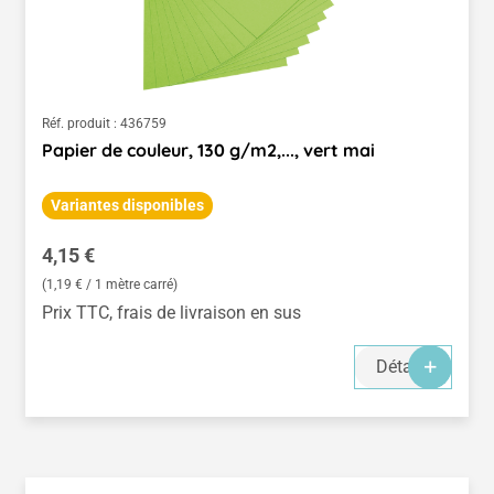
Réf. produit :
436759
Papier de couleur, 130 g/m2,..., vert mai
Variantes disponibles
Prix régulier :
4,15 €
(1,19 € / 1 mètre carré)
Prix TTC, frais de livraison en sus
Détails