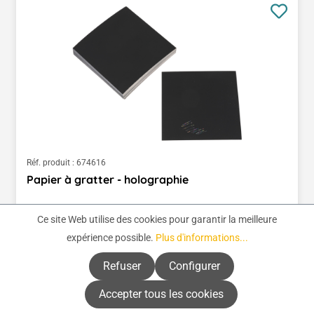
Réf. produit :
674616
Papier à gratter - holographie
Ce site Web utilise des cookies pour garantir la meilleure
Prix régulier :
9,27 €
expérience possible.
Plus d'informations...
(0,19 € / 1 pièce)
Prix TTC, frais de livraison en sus
Refuser
Configurer
Accepter tous les cookies
Détails