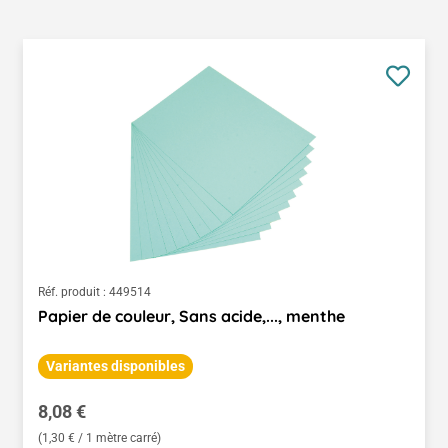
Réf. produit :
449514
Papier de couleur, Sans acide,..., menthe
Variantes disponibles
Prix régulier :
8,08 €
(1,30 € / 1 mètre carré)