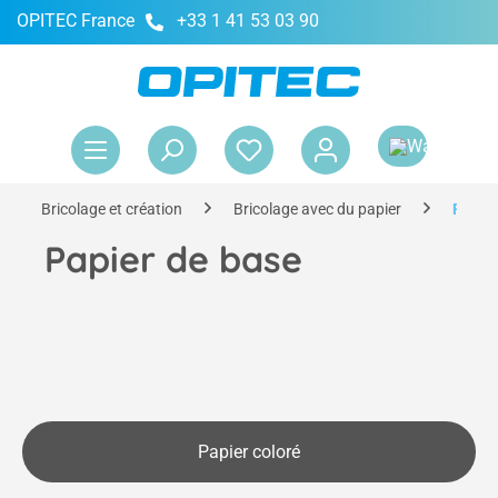
OPITEC France
+33 1 41 53 03 90
tenu principal
Le 
Bricolage et création
Bricolage avec du papier
Papier
Papier de base
Papier coloré