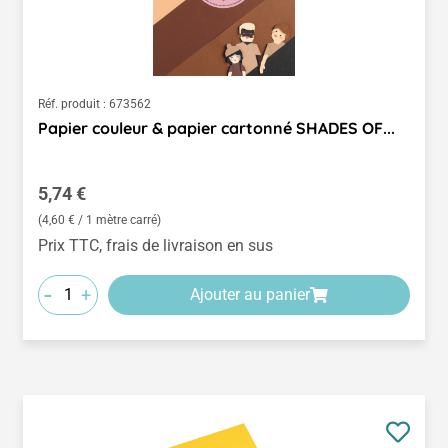
Réf. produit :
673562
Papier couleur & papier cartonné SHADES OF...
Prix régulier :
5,74 €
(4,60 € / 1 mètre carré)
Prix TTC, frais de livraison en sus
-
+
Ajouter au panier