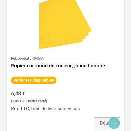
Réf. produit :
434551
Papier cartonné de couleur, jaune banane
Variantes disponibles
Prix régulier :
6,48 €
(1,85 € / 1 mètre carré)
Prix TTC, frais de livraison en sus
Détails