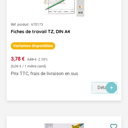
Réf. produit :
670173
Fiches de travail TZ, DIN A4
Variantes disponibles
Prix de vente :
3,78 €
Prix régulier :
3,88 €
-2.58%
(6,06 € / 1 mètre carré)
Prix TTC, frais de livraison en sus
Détails