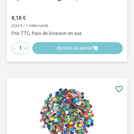
Prix régulier :
8,18 €
(2,62 € / 1 mètre carré)
Prix TTC, frais de livraison en sus
-
+
Ajouter au panier