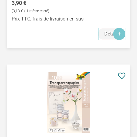
Prix régulier :
3,90 €
(3,13 € / 1 mètre carré)
Prix TTC, frais de livraison en sus
Détails