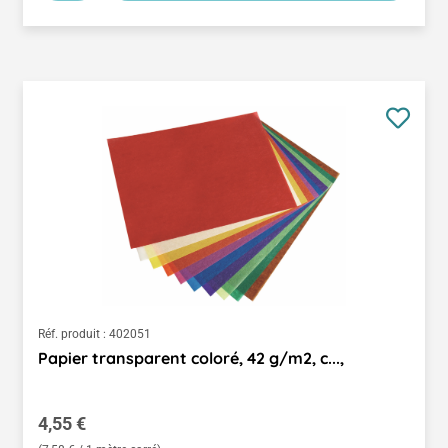
Réf. produit :
402051
Papier transparent coloré, 42 g/m2, c...,
Prix régulier :
4,55 €