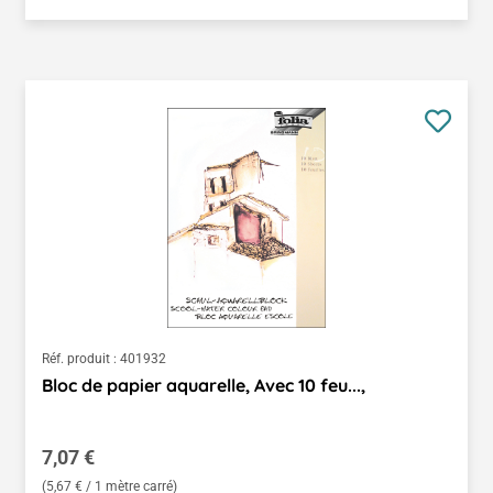
Réf. produit :
401932
Bloc de papier aquarelle, Avec 10 feu...,
Prix régulier :
7,07 €
(5,67 € / 1 mètre carré)