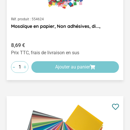
Réf. produit :
554624
Mosaïque en papier, Non adhésives, di...,
Prix régulier :
8,69 €
Prix TTC, frais de livraison en sus
-
+
Ajouter au panier