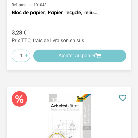
Réf. produit :
101048
Bloc de papier, Papier recyclé, reliu...,
Prix régulier :
3,28 €
Prix TTC, frais de livraison en sus
-
+
Ajouter au panier