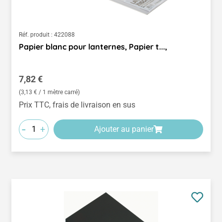
Réf. produit :
422088
Papier blanc pour lanternes, Papier t...,
Prix régulier :
7,82 €
(3,13 € / 1 mètre carré)
Prix TTC, frais de livraison en sus
-
+
Ajouter au panier