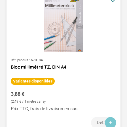
Réf. produit :
670184
Bloc millimétré TZ, DIN A4
Variantes disponibles
Prix régulier :
3,88 €
(2,49 € / 1 mètre carré)
Prix TTC, frais de livraison en sus
Détails