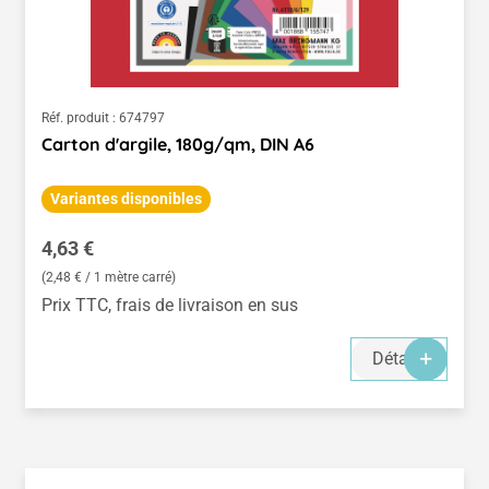
Réf. produit :
674797
Carton d'argile, 180g/qm, DIN A6
Variantes disponibles
Prix régulier :
4,63 €
(2,48 € / 1 mètre carré)
Prix TTC, frais de livraison en sus
Détails