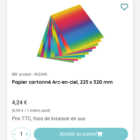
Réf. produit :
402040
Papier cartonné Arc-en-ciel, 225 x 320 mm
Prix régulier :
4,24 €
(0,59 € / 1 mètre carré)
Prix TTC, frais de livraison en sus
-
+
Ajouter au panier