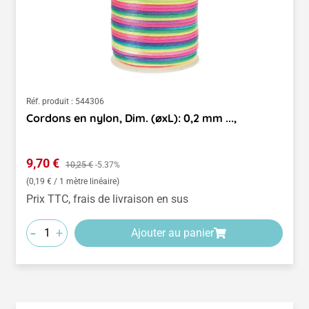
Réf. produit :
544306
Cordons en nylon, Dim. (øxL): 0,2 mm ...,
Prix de vente :
9,70 €
Prix régulier :
10,25 €
-5.37%
(0,19 € / 1 mètre linéaire)
Prix TTC, frais de livraison en sus
-
+
Ajouter au panier