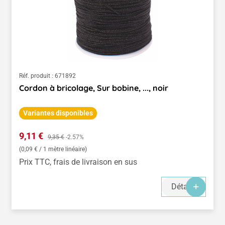
Réf. produit :
671892
Cordon à bricolage, Sur bobine, ..., noir
Variantes disponibles
Prix de vente :
9,11 €
Prix régulier :
9,35 €
-2.57%
(0,09 € / 1 mètre linéaire)
Prix TTC, frais de livraison en sus
Détails