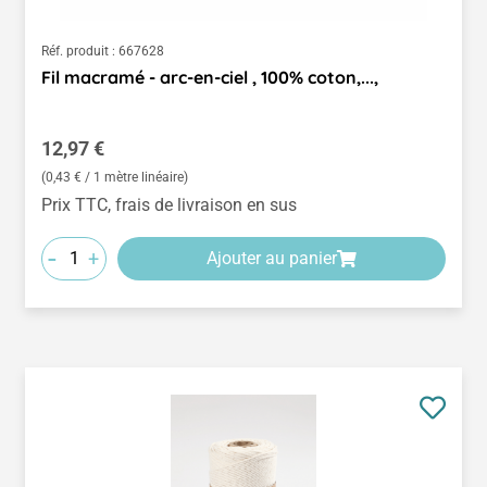
Réf. produit :
667628
Fil macramé - arc-en-ciel , 100% coton,...,
Prix régulier :
12,97 €
(0,43 € / 1 mètre linéaire)
Prix TTC, frais de livraison en sus
-
+
Ajouter au panier