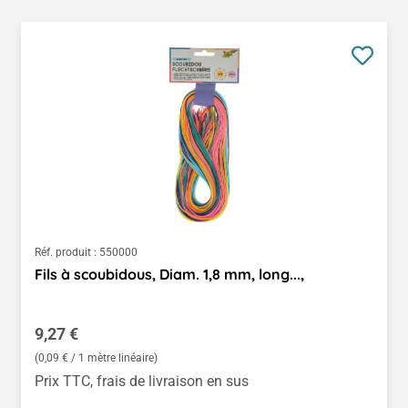
Réf. produit :
550000
Fils à scoubidous, Diam. 1,8 mm, long...,
Prix régulier :
9,27 €
(0,09 € / 1 mètre linéaire)
Prix TTC, frais de livraison en sus