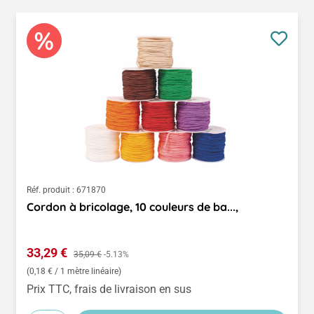
Réf. produit :
671870
Cordon à bricolage, 10 couleurs de ba...,
Prix de vente :
33,29 €
Prix régulier :
35,09 €
-5.13%
(0,18 € / 1 mètre linéaire)
Prix TTC, frais de livraison en sus