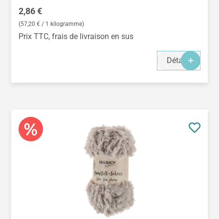
Prix régulier :
2,86 €
(57,20 € / 1 kilogramme)
Prix TTC, frais de livraison en sus
Détails