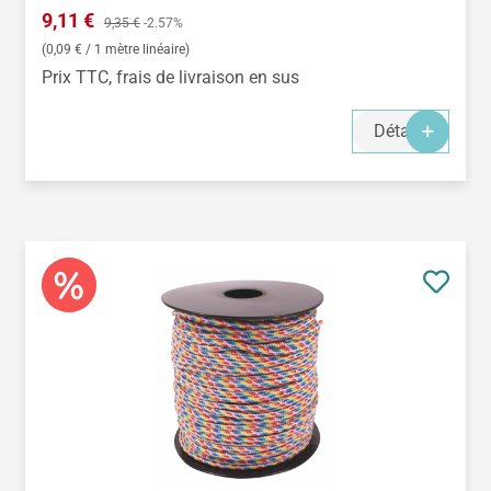
Prix de vente :
9,11 €
Prix régulier :
9,35 €
-2.57%
(0,09 € / 1 mètre linéaire)
Prix TTC, frais de livraison en sus
Détails