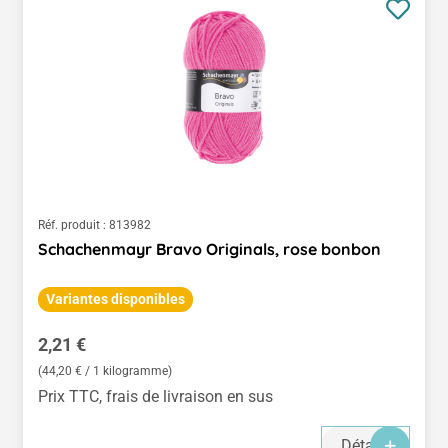
Réf. produit :
813982
Schachenmayr Bravo Originals, rose bonbon
Variantes disponibles
Prix régulier :
2,21 €
(44,20 € / 1 kilogramme)
Prix TTC, frais de livraison en sus
Détails