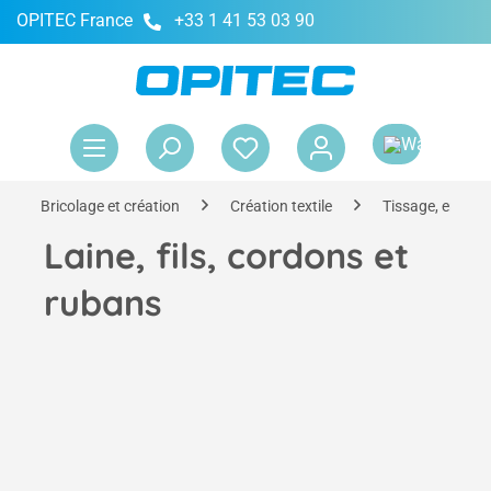
OPITEC France
+33 1 41 53 03 90
tenu principal
Le 
Bricolage et création
Création textile
Tissage, enroul
Laine, fils, cordons et
rubans