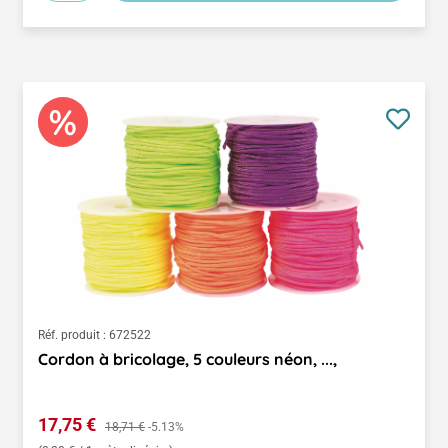
Réf. produit :
672522
Cordon à bricolage, 5 couleurs néon, ...,
Prix de vente :
17,75 €
Prix régulier :
18,71 €
-5.13%