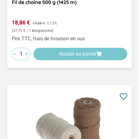
Fil de chaîne 500 g (1425 m)
Prix de vente :
18,86 €
Prix régulier :
19,88 €
-5.13%
(37,72 € / 1 kilogramme)
Prix TTC, frais de livraison en sus
-
+
Ajouter au panier