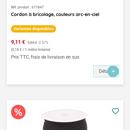
Réf. produit :
671847
Cordon à bricolage, couleurs arc-en-ciel
Variantes disponibles
Prix de vente :
9,11 €
Prix régulier :
9,35 €
-2.57%
(0,18 € / 1 mètre linéaire)
Prix TTC, frais de livraison en sus
Détails