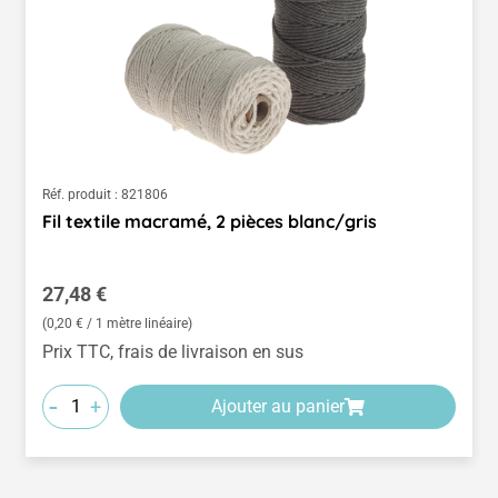
Réf. produit :
821806
Fil textile macramé, 2 pièces blanc/gris
Prix régulier :
27,48 €
(0,20 € / 1 mètre linéaire)
Prix TTC, frais de livraison en sus
-
+
Ajouter au panier