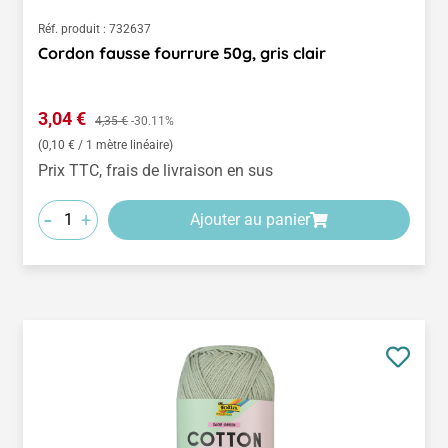
Réf. produit :
732637
Cordon fausse fourrure 50g, gris clair
Prix de vente :
3,04 €
Prix régulier :
4,35 €
-30.11%
(0,10 € / 1 mètre linéaire)
Prix TTC, frais de livraison en sus
-
+
Ajouter au panier