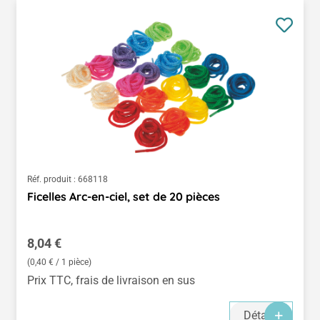
Réf. produit :
668118
Ficelles Arc-en-ciel, set de 20 pièces
Prix régulier :
8,04 €
(0,40 € / 1 pièce)
Prix TTC, frais de livraison en sus
Détails