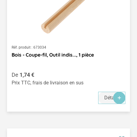
Réf. produit :
673034
Bois - Coupe-fil, Outil indis..., 1 pièce
Prix régulier :
De
1,74 €
Prix TTC, frais de livraison en sus
Détails