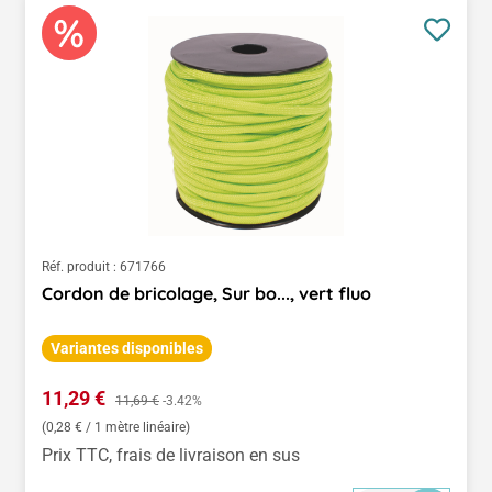
Réf. produit :
671766
Cordon de bricolage, Sur bo..., vert fluo
Variantes disponibles
Prix de vente :
11,29 €
Prix régulier :
11,69 €
-3.42%
(0,28 € / 1 mètre linéaire)
Prix TTC, frais de livraison en sus