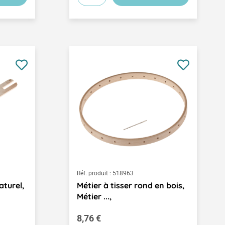
Réf. produit :
518963
aturel,
Métier à tisser rond en bois,
Métier ...,
Prix régulier :
8,76 €