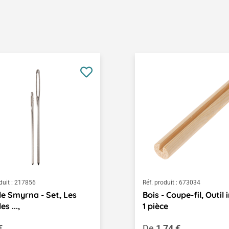
duit :
217856
Réf. produit :
673034
lle Smyrna - Set, Les
Bois - Coupe-fil, Outil i
es ...,
1 pièce
égulier :
Prix régulier :
€
De
1,74 €