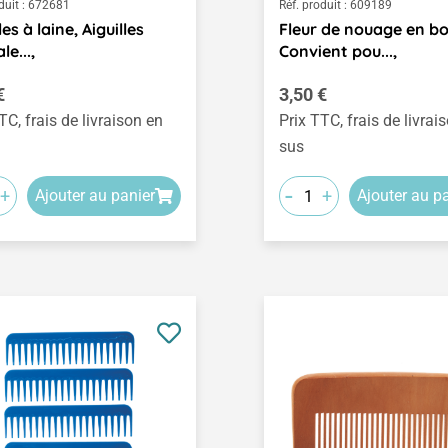
duit :
672681
Réf. produit :
609189
les à laine, Aiguilles
Fleur de nouage en bo
le...,
Convient pou...,
égulier :
Prix régulier :
€
3,50 €
TC, frais de livraison en
Prix TTC, frais de livrai
sus
-
+
+
Ajouter au panier
Ajouter au p