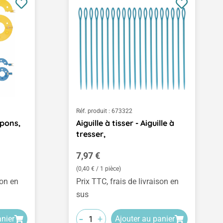
Réf. produit :
673322
pons,
Aiguille à tisser - Aiguille à
tresser,
Prix régulier :
7,97 €
(0,40 € / 1 pièce)
son en
Prix TTC, frais de livraison en
sus
-
+
anier
Ajouter au panier