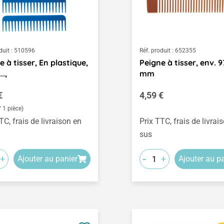
duit :
510596
Réf. produit :
652355
e à tisser, En plastique,
Peigne à tisser, env. 
..,
mm
égulier :
Prix régulier :
€
4,59 €
/ 1 pièce)
TC, frais de livraison en
Prix TTC, frais de livrai
sus
-
+
+
Ajouter au panier
Ajouter au p