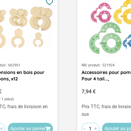
duit :
662961
Réf. produit :
521924
nsions en bois pour
Accessoires pour pom
ons, x12
Pour 4 tail...,
égulier :
Prix régulier :
€
7,94 €
/ 1 pièce)
TC, frais de livraison en
Prix TTC, frais de livrai
sus
-
+
+
Ajouter au panier
Ajouter au p