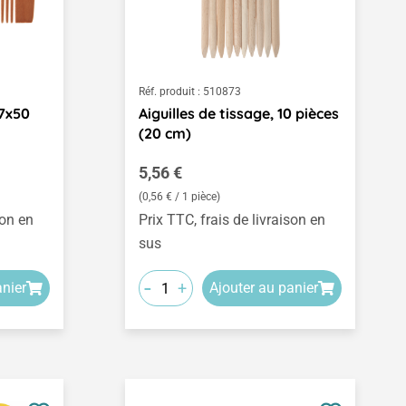
Réf. produit :
510873
97x50
Aiguilles de tissage, 10 pièces
(20 cm)
Prix régulier :
5,56 €
(0,56 € / 1 pièce)
son en
Prix TTC, frais de livraison en
sus
-
+
anier
Ajouter au panier