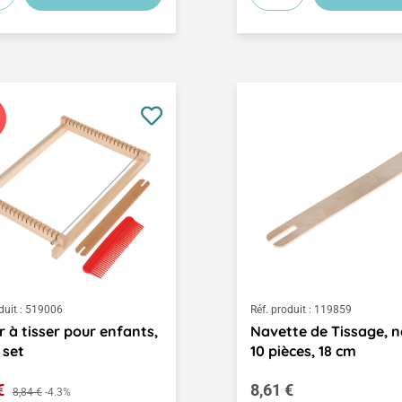
duit :
519006
Réf. produit :
119859
r à tisser pour enfants,
Navette de Tissage, n
e set
10 pièces, 18 cm
de vente :
Prix régulier :
 €
Prix régulier :
8,61 €
8,84 €
-4.3%