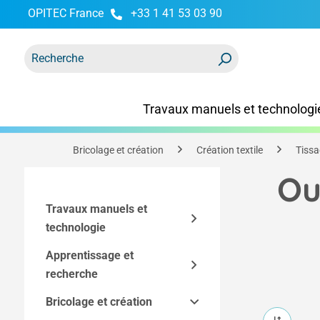
OPITEC France
+33 1 41 53 03 90
recherche
Passer à la navigation principale
Travaux manuels et technologi
Bricolage et création
Création textile
Tissa
Ou
Travaux manuels et
technologie
Apprentissage et
Kits
recherche
Accessoires techniques
Kits Easy-Line
Bricolage et création
Modèles techniques et
Kits par technique
Outils et équipement
Composants des kits