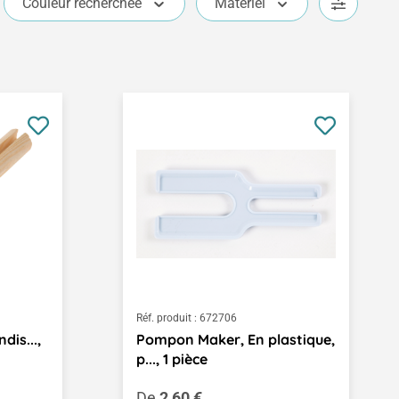
Couleur recherchée
Matériel
Réf. produit :
672706
ndis...,
Pompon Maker, En plastique,
p..., 1 pièce
Prix régulier :
De
2,60 €