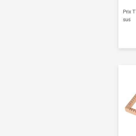
Itajime - Technique du
Prix T
bloc
sus
Visage softton Lotti
Créer des stèles
cubistes
Oiseaux en papier
Images en perspective
Corps géométriques
en papier
Feuilles 3D en papier
Photophores d'après
Vincent van Gogh
Lanterne Henri