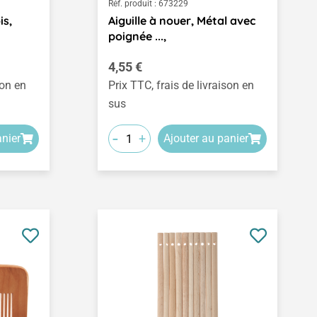
Réf. produit :
673229
is,
Aiguille à nouer, Métal avec
poignée ...,
Prix régulier :
4,55 €
son en
Prix TTC, frais de livraison en
sus
-
+
anier
Ajouter au panier