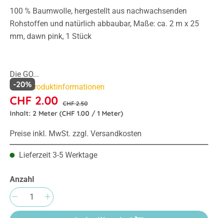
100 % Baumwolle, hergestellt aus nachwachsenden
Rohstoffen und natürlich abbaubar, Maße: ca. 2 m x 25
mm, dawn pink, 1 Stück
Die GO...
-20%
Mehr Produktinformationen
CHF 2.00
CHF 2.50
Inhalt:
2 Meter
(CHF 1.00 / 1 Meter)
Preise inkl. MwSt. zzgl. Versandkosten
Lieferzeit 3-5 Werktage
Anzahl
Produkt Anzahl: Gib den gewünschten Wert e