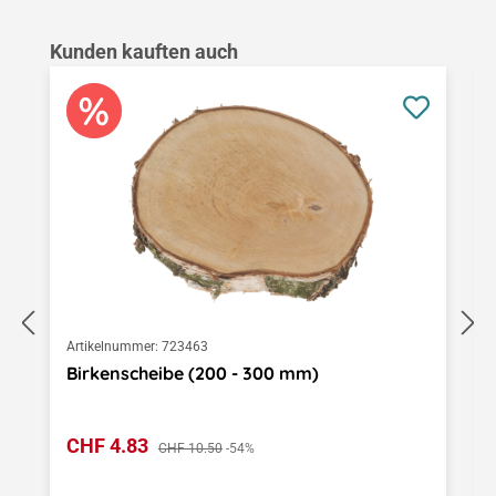
Produktgalerie überspringen
Kunden kauften auch
Artikelnummer:
723463
Birkenscheibe (200 - 300 mm)
Verkaufspreis:
CHF 4.83
Regulärer Preis:
CHF 10.50
-54%