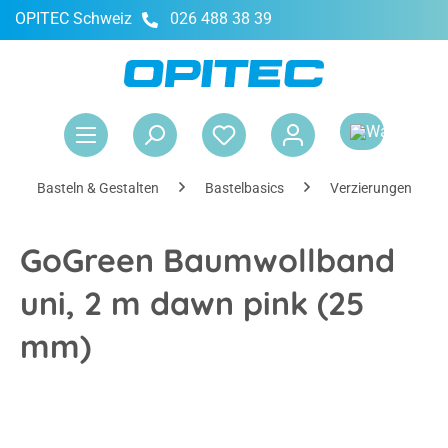
OPITEC Schweiz
026 488 38 39
alt springen
War
Basteln & Gestalten
Bastelbasics
Verzierungen & Ac
GoGreen Baumwollband
uni, 2 m dawn pink (25
mm)
Bildergalerie überspringen