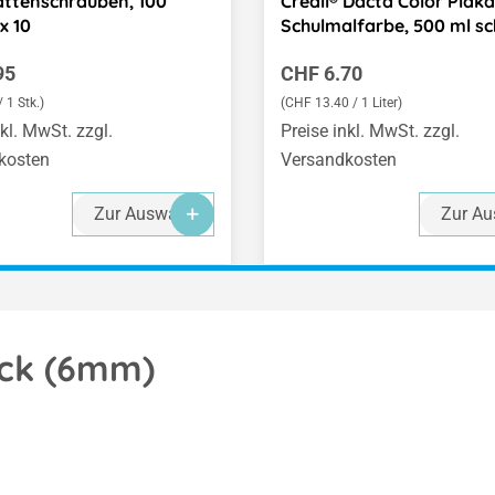
ttenschrauben, 100
Creall® Dacta Color Plaka
x 10
Schulmalfarbe, 500 ml s
er Preis:
Regulärer Preis:
95
CHF 6.70
 1 Stk.)
(CHF 13.40 / 1 Liter)
nkl. MwSt. zzgl.
Preise inkl. MwSt. zzgl.
kosten
Versandkosten
Zur Auswahl
Zur Au
ück (6mm)