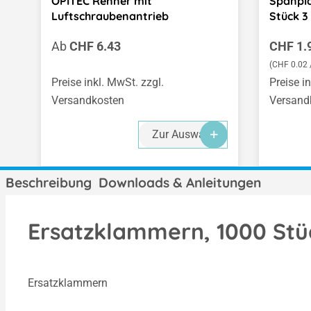
OPITEC Renner mit
Spanpla
Luftschraubenantrieb
Stück 3 
Regulärer Preis:
Regulär
Ab
CHF 6.43
CHF 1.
(CHF 0.02 /
Preise inkl. MwSt. zzgl.
Preise i
Versandkosten
Versand
Zur Auswahl
Beschreibung
Downloads & Anleitungen
Ersatzklammern, 1000 St
Ersatzklammern