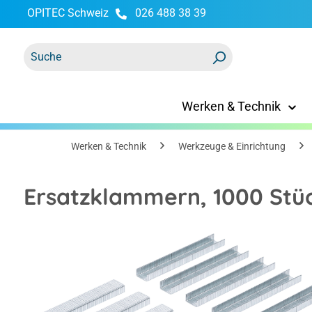
OPITEC Schweiz
026 488 38 39
springen
Zur Hauptnavigation springen
Werken & Technik
Werken & Technik
Werkzeuge & Einrichtung
Ersatzklammern, 1000 Stü
Bildergalerie überspringen