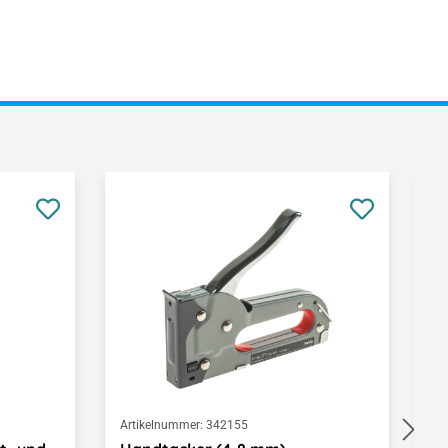
Artikelnummer:
342155
Ar