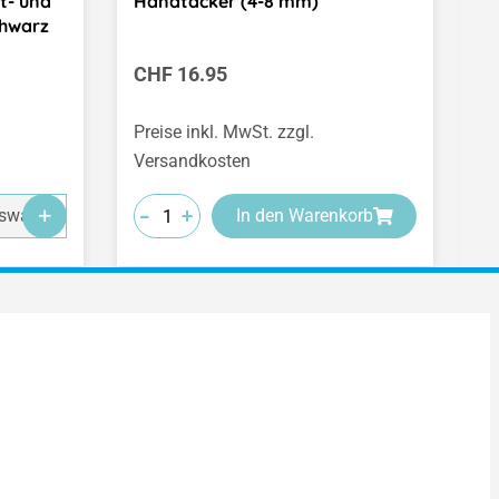
t- und
Handtacker (4-8 mm)
K
chwarz
Regulärer Preis:
R
CHF 16.95
C
(C
Preise inkl. MwSt. zzgl.
Pr
Versandkosten
V
-
-
-
+
+
+
swahl
In den Warenkorb