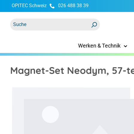
OPITEC Schweiz
026 488 38 39
springen
Zur Hauptnavigation springen
Werken & Technik
Magnet-Set Neodym, 57-tei
Bildergalerie überspringen