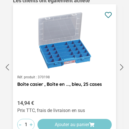
Ignorer la galerie de produits
Les clients ont également acheté
Réf. produit :
370198
Boîte casier , Boîte en ..., bleu, 25 cases
Prix régulier :
14,94 €
Prix TTC, frais de livraison en sus
-
-
-
+
+
+
Ajouter au panier