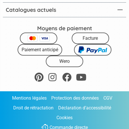
Catalogues actuels
Moyens de paiement
Facture
Paiement anticipé
Wero
Mentions légales
Protection des données
CGV
Droit de rétractation
Déclaration d’accessibilité
Cookies
Commande directe