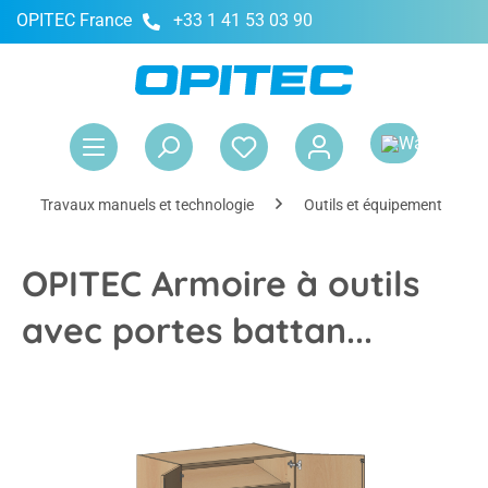
OPITEC France
+33 1 41 53 03 90
tenu principal
Le 
Travaux manuels et technologie
Outils et équipement
OPITEC Armoire à outils
avec portes battan...
Ignorer la galerie d'images