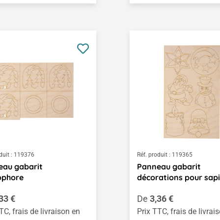
duit :
119376
Réf. produit :
119365
eau gabarit
Panneau gabarit
ophore
décorations pour sap
égulier :
Prix régulier :
33 €
De
3,36 €
TC, frais de livraison en
Prix TTC, frais de livrai