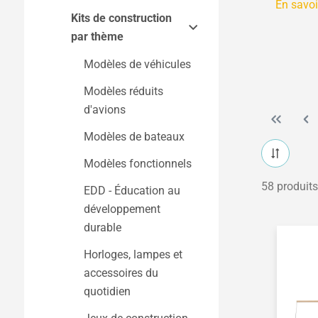
En savoi
Kits de construction
Travail du bois
par thème
Électronique et
électromécanique
Modèles de véhicules
Travail des métaux et
Modèles réduits
de la tôle
d'avions
Transformation des
Modèles de bateaux
matières plastiques et
Modèles fonctionnels
de l'acrylique
58 produits
EDD - Éducation au
développement
durable
Horloges, lampes et
accessoires du
quotidien