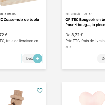
duit :
106809
Réf. produit :
100157
C Casse-noix de table
OPITEC Bougeoir en bo
Pour 4 boug..., la pièc
égulier :
Prix régulier :
72 €
De
3,72 €
TC, frais de livraison en
Prix TTC, frais de livrai
sus
Détails
Dé