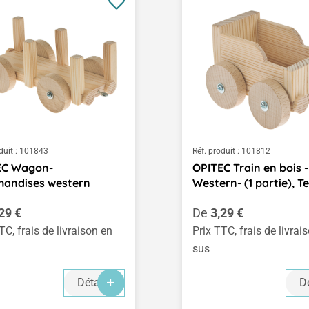
duit :
101843
Réf. produit :
101812
EC Wagon-
OPITEC Train en bois -
handises western
Western- (1 partie), T
égulier :
Prix régulier :
29 €
De
3,29 €
TC, frais de livraison en
Prix TTC, frais de livrai
sus
Détails
Dé