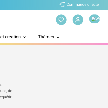
Commande directe
 et création
Thèmes
s
ues, de
acquérir