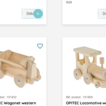
sus
Détails
Dé
duit :
101832
Réf. produit :
101809
EC Wagonet western
OPITEC Locomotive w