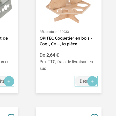
Réf. produit :
130033
t de
OPITEC Coquetier en bois -
Coq-, Ce ..., la pièce
Prix régulier :
De
2,64 €
son en
Prix TTC, frais de livraison en
sus
tails
Détails