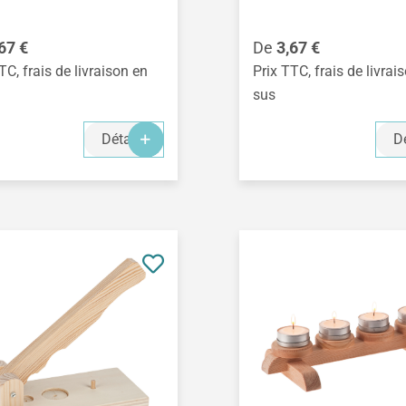
égulier :
Prix régulier :
67 €
De
3,67 €
TC, frais de livraison en
Prix TTC, frais de livrai
sus
Détails
Dé