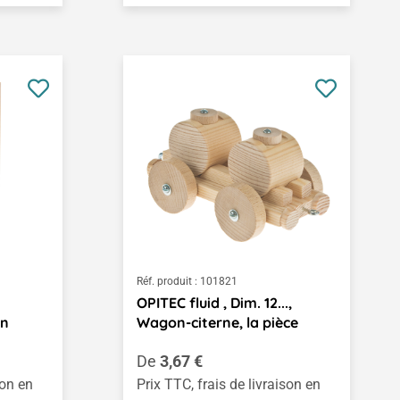
Réf. produit :
101821
OPITEC fluid , Dim. 12...,
in
Wagon-citerne, la pièce
Prix régulier :
De
3,67 €
son en
Prix TTC, frais de livraison en