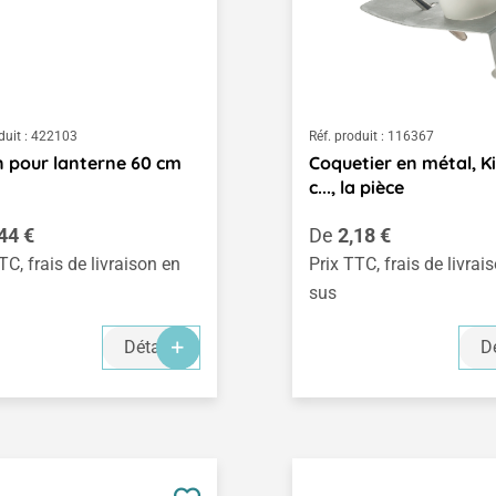
duit :
422103
Réf. produit :
116367
 pour lanterne 60 cm
Coquetier en métal, Ki
c..., la pièce
égulier :
Prix régulier :
44 €
De
2,18 €
TC, frais de livraison en
Prix TTC, frais de livrai
sus
Détails
Dé