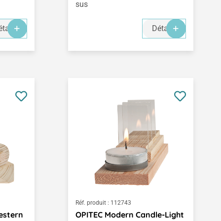
sus
tails
Détails
Réf. produit :
112743
estern
OPITEC Modern Candle-Light