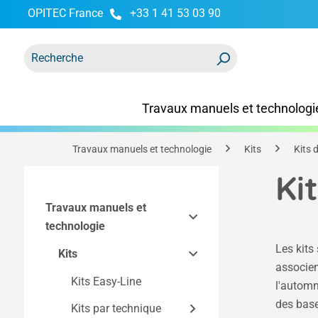
OPITEC France
+33 1 41 53 03 90
recherche
Passer à la navigation principale
Travaux manuels et technologi
Travaux manuels et technologie
Kits
Kits 
Ki
Travaux manuels et
technologie
Les kits
Kits
associen
Kits Easy-Line
l'automne
des base
Kits par technique