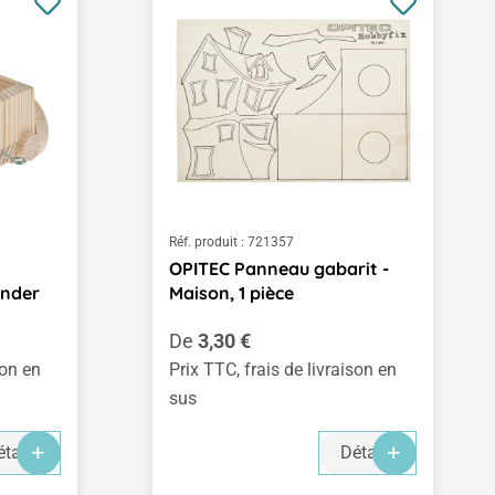
Réf. produit :
721357
OPITEC Panneau gabarit -
ender
Maison, 1 pièce
Prix régulier :
De
3,30 €
son en
Prix TTC, frais de livraison en
sus
tails
Détails