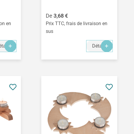
Prix régulier :
De
3,68 €
son en
Prix TTC, frais de livraison en
sus
tails
Détails