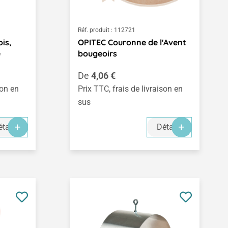
Réf. produit :
112721
is,
OPITEC Couronne de l'Avent
e
bougeoirs
Prix régulier :
De
4,06 €
son en
Prix TTC, frais de livraison en
sus
tails
Détails