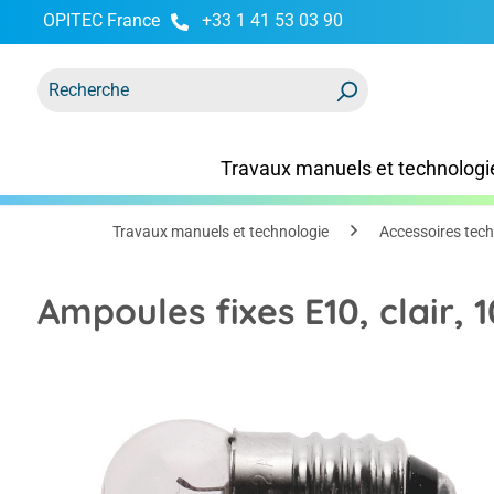
OPITEC France
+33 1 41 53 03 90
recherche
Passer à la navigation principale
Travaux manuels et technologi
Travaux manuels et technologie
Accessoires tec
Ampoules fixes E10, clair, 
Ignorer la galerie d'images