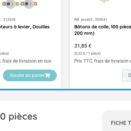
 :
212038
Réf. produit :
300641
teurs à levier, Douilles
Bâtons de colle, 100 pièces
200 mm)
ulier :
Prix régulier :
31,85 €
pièce)
(0,32 € / 1 pièce)
, frais de livraison en sus
Prix TTC, frais de livraison
Ajouter au panier
D
10 pièces
FICHE 