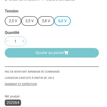
Sélectionnez
Tension
2,5 V
3,5 V
3,8 V
6,0 V
Quantité
Quantité de produit : Entrez la quantité
Ajouter au panier
PAS DE MONTANT MINIMUM DE COMMANDE
LIVRAISON GRATUITE À PARTIR DE 100 €
PAIEMENT ET EXPÉDITION
Réf. produit :
202064