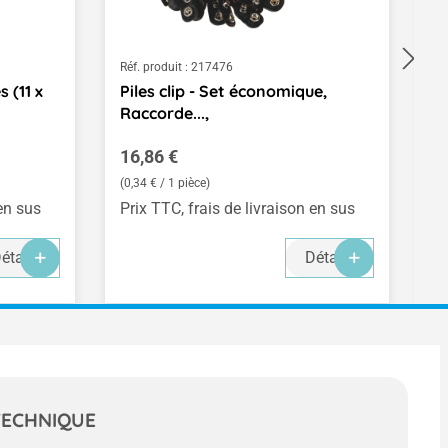
Réf. produit :
217476
Ré
 (11 x
Piles clip - Set économique,
F
Raccorde...,
n
Prix régulier :
Pr
16,86 €
1
(0,34 € / 1 pièce)
(0
 en sus
Prix TTC, frais de livraison en sus
Pr
étails
Détails
TECHNIQUE