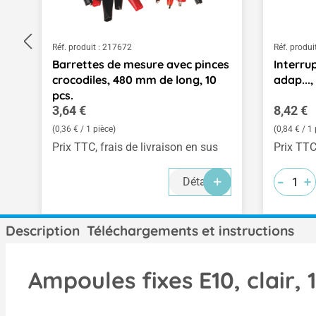
Réf. produit :
217672
Réf. produit
Barrettes de mesure avec pinces
Interrup
crocodiles, 480 mm de long, 10
adap...,
pcs.
Prix régulier :
Prix rég
3,64 €
8,42 €
(0,36 € / 1 pièce)
(0,84 € / 1 
Prix TTC, frais de livraison en sus
Prix TTC
-
-
-
+
+
+
Détails
Description
Téléchargements et instructions
Ampoules fixes E10, clair, 