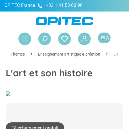
OPITEC France
+33 1 41 53 03 90
tenu principal
Le 
Thèmes
Enseignement artistique & création
L'art et 
L'art et son histoire
Téléchargement gratuit