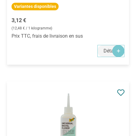
Variantes disponibles
Prix régulier :
3,12 €
(12,48 € / 1 kilogramme)
Prix TTC, frais de livraison en sus
Détails