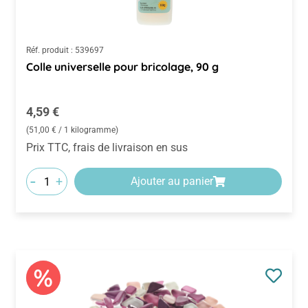
Réf. produit :
539697
Colle universelle pour bricolage, 90 g
Prix régulier :
4,59 €
(51,00 € / 1 kilogramme)
Prix TTC, frais de livraison en sus
-
+
Ajouter au panier