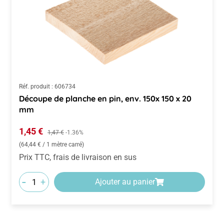
Réf. produit :
606734
Découpe de planche en pin, env. 150x 150 x 20
mm
Prix de vente :
1,45 €
Prix régulier :
1,47 €
-1.36%
(64,44 € / 1 mètre carré)
Prix TTC, frais de livraison en sus
-
+
Ajouter au panier