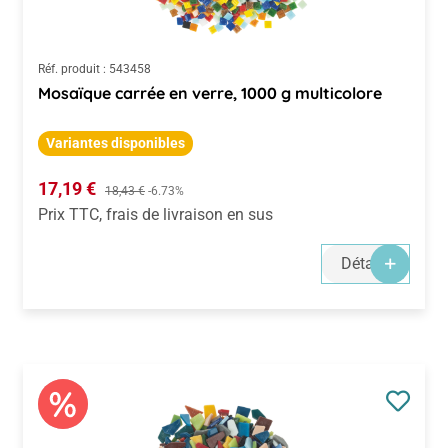
Réf. produit :
543458
Mosaïque carrée en verre, 1000 g multicolore
Variantes disponibles
Prix de vente :
17,19 €
Prix régulier :
18,43 €
-6.73%
Prix TTC, frais de livraison en sus
Détails