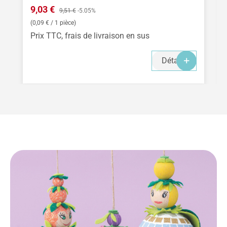
Prix de vente :
9,03 €
Prix régulier :
9,51 €
-5.05%
(0,09 € / 1 pièce)
Prix TTC, frais de livraison en sus
Détails