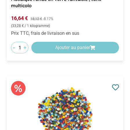
multicolo
Prix de vente :
16,64 €
Prix régulier :
18,12 €
-8.17%
(33,28 € / 1 kilogramme)
Prix TTC, frais de livraison en sus
-
+
Ajouter au panier