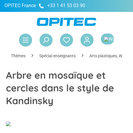
OPITEC France
+33 1 41 53 03 90
tenu principal
Le 
Thèmes
Spécial enseignants
Arts plastiques, WTG, cr
Arbre en mosaïque et
cercles dans le style de
Kandinsky