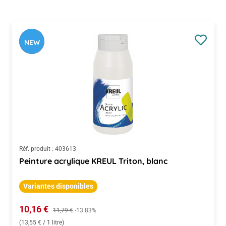
NEW
Réf. produit :
403613
Peinture acrylique KREUL Triton, blanc
Variantes disponibles
Prix de vente :
10,16 €
Prix régulier :
11,79 €
-13.83%
(13,55 € / 1 litre)