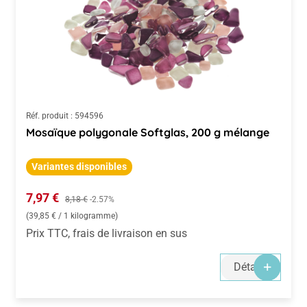
Réf. produit :
594596
Mosaïque polygonale Softglas, 200 g mélange
Variantes disponibles
Prix de vente :
7,97 €
Prix régulier :
8,18 €
-2.57%
(39,85 € / 1 kilogramme)
Prix TTC, frais de livraison en sus
Détails