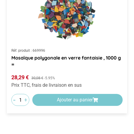
Réf. produit :
669996
Mosaïque polygonale en verre fantaisie , 1000 g
=
Prix de vente :
28,29 €
Prix régulier :
30,08 €
-5.95%
Prix TTC, frais de livraison en sus
-
+
Ajouter au panier