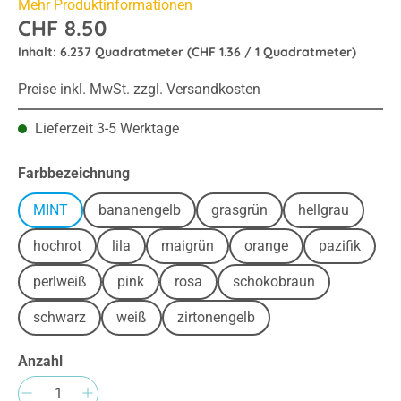
Mehr Produktinformationen
CHF 8.50
Inhalt:
6.237 Quadratmeter
(CHF 1.36 / 1 Quadratmeter)
Preise inkl. MwSt. zzgl. Versandkosten
Lieferzeit 3-5 Werktage
auswählen
Farbbezeichnung
MINT
bananengelb
grasgrün
hellgrau
hochrot
lila
maigrün
orange
pazifik
perlweiß
pink
rosa
schokobraun
schwarz
weiß
zirtonengelb
Anzahl
Produkt Anzahl: Gib den gewünschten Wert e