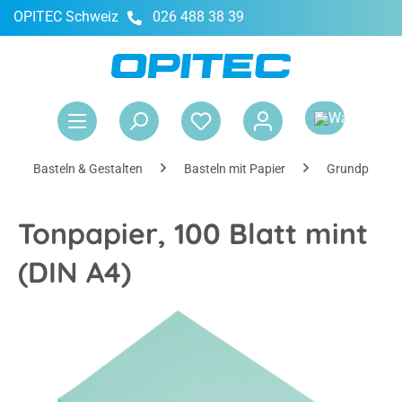
OPITEC Schweiz
026 488 38 39
alt springen
War
Basteln & Gestalten
Basteln mit Papier
Grundpapier
Tonpapier, 100 Blatt mint
(DIN A4)
Bildergalerie überspringen