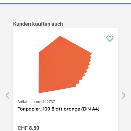
Produktgalerie überspringen
Kunden kauften auch
Artikelnummer:
612737
Tonpapier, 100 Blatt orange (DIN A4)
Regulärer Preis:
CHF 8.50