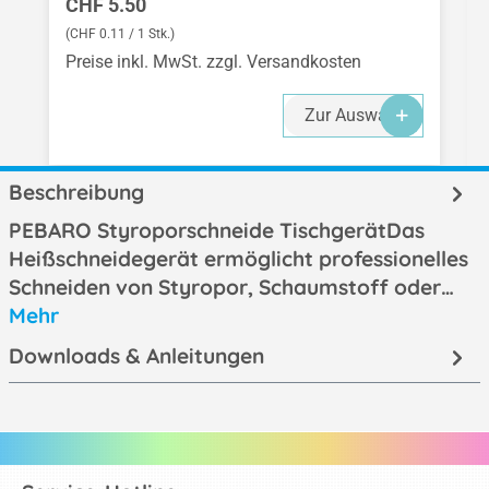
Regulärer Preis:
CHF 5.50
(CHF 0.11 / 1 Stk.)
Preise inkl. MwSt. zzgl. Versandkosten
Zur Auswahl
Beschreibung
PEBARO Styroporschneide TischgerätDas
Heißschneidegerät ermöglicht professionelles
Schneiden von Styropor, Schaumstoff oder…
Mehr
Downloads & Anleitungen