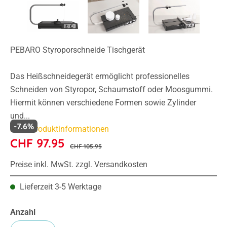
PEBARO Styroporschneide Tischgerät
Das Heißschneidegerät ermöglicht professionelles
Schneiden von Styropor, Schaumstoff oder Moosgummi.
Hiermit können verschiedene Formen sowie Zylinder
und...
-7.6%
Mehr Produktinformationen
CHF 97.95
CHF 105.95
Preise inkl. MwSt. zzgl. Versandkosten
Lieferzeit 3-5 Werktage
Anzahl
Produkt Anzahl: Gib den gewünschten Wert e