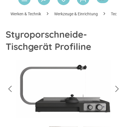
Werken & Technik
Werkzeuge & Einrichtung
Technikb
Styroporschneide-
Tischgerät Profiline
Bildergalerie überspringen