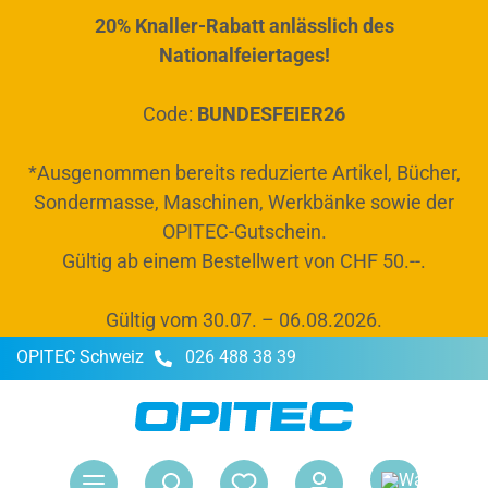
20% Knaller-Rabatt anlässlich des
alt springen
Nationalfeiertages!
Code:
BUNDESFEIER26
*Ausgenommen bereits reduzierte Artikel, Bücher,
Sondermasse, Maschinen, Werkbänke sowie der
OPITEC-Gutschein.
Gültig ab einem Bestellwert von CHF 50.--.
Gültig vom 30.07. – 06.08.2026.
OPITEC Schweiz
026 488 38 39
War