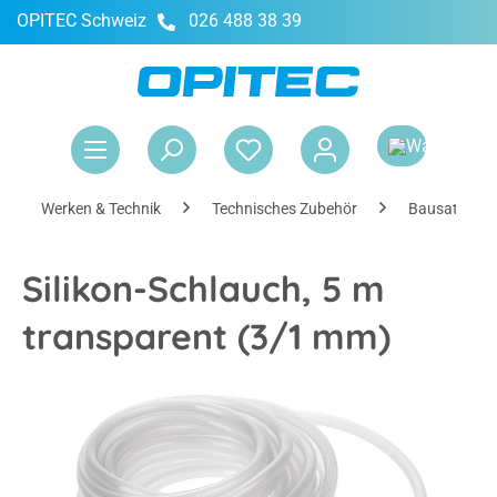
OPITEC Schweiz
026 488 38 39
alt springen
War
Werken & Technik
Technisches Zubehör
Bausatzkom
Silikon-Schlauch, 5 m
transparent (3/1 mm)
Bildergalerie überspringen