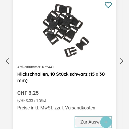
Artikelnummer:
672441
Klickschnallen, 10 Stück schwarz (15 x 30
mm)
Regulärer Preis:
CHF 3.25
(CHF 0.33 / 1 Stk.)
Preise inkl. MwSt. zzgl. Versandkosten
Zur Auswahl