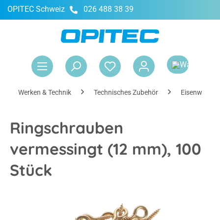
OPITEC Schweiz
026 488 38 39
alt springen
War
Werken & Technik
Technisches Zubehör
Eisenwaren 
Ringschrauben
vermessingt (12 mm), 100
Stück
Bildergalerie überspringen